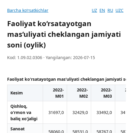
Barcha koʻrsatkichlar
UZ
EN
RU
UZC
Faoliyat ko‘rsatayotgan
mas‘uliyati cheklangan jamiyati
soni (oylik)
Kod: 1.09.02.0306 · Yangilangan: 2026-07-15
Faoliyat ko‘rsatayotgan mas‘uliyati cheklangan jamiyati soni 
2022-
2022-
2022-
202
Kesim
M01
M02
M03
M
Qishloq,
o‘rmon vа
31697,0
32429,0
33492,0
34158
bаliq xo‘jаligi
Sanoat
58060,0
58531,0
58767,0
58779