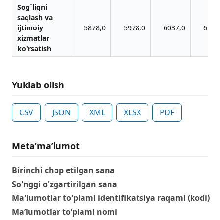
Sog`liqni
sаqlаsh vа
ijtimoiy
5878,0
5978,0
6037,0
6138
xizmаtlаr
ko'rsаtish
Yuklab olish
CSV
JSON
XML
XLSX
PDF
Metaʼmaʼlumot
Birinchi chop etilgan sana
So'nggi o'zgartirilgan sana
Ma'lumotlar to'plami identifikatsiya raqami (kodi)
Ma’lumotlar to‘plami nomi