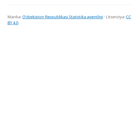
Manba:
Oʻzbekiston Respublikasi Statistika agentligi
· Litsenziya:
CC
BY 4.0