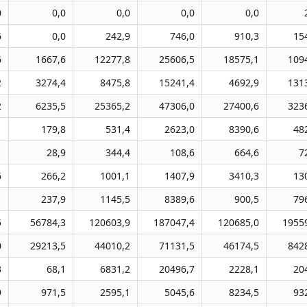
0
0,0
0,0
0,0
0,0
6
0,0
242,9
746,0
910,3
15
6
1667,6
12277,8
25606,5
18575,1
109
2
3274,4
8475,8
15241,4
4692,9
131
2
6235,5
25365,2
47306,0
27400,6
323
1
179,8
531,4
2623,0
8390,6
48
1
28,9
344,4
108,6
664,6
7
6
266,2
1001,1
1407,9
3410,3
13
1
237,9
1145,5
8389,6
900,5
79
5
56784,3
120603,9
187047,4
120685,0
1955
0
29213,5
44010,2
71131,5
46174,5
842
3
68,1
6831,2
20496,7
2228,1
20
9
971,5
2595,1
5045,6
8234,5
93