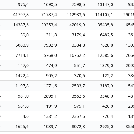
1
975,4
1690,5
7598,5
13147,0
93
2
41797,8
71787,4
112933,6
114107,1
2901
5
14387,6
29353,4
42019,9
35435,8
654
3
139,0
311,8
3179,4
6482,5
36
8
5003,9
7932,9
3384,8
7828,8
130
6
7714,1
5768,0
16762,2
12585,6
266
0
147,0
474,9
551,7
1379,0
209
1
1422,4
905,2
370,6
122,2
38
2
1197,8
1271,6
2583,7
3187,9
54
4
581,0
2895,1
3562,6
3348,0
48
0
581,0
191,9
575,1
426,0
23
0
4,6
1381,2
2357,6
726,4
13
6
1625,6
1039,7
8072,3
2925,0
355