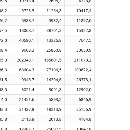
59,5
10713,4
2698,3
4228,8
98,2
5723,5
11264,8
10417,4
76,2
6388,7
5932,4
11897,0
67,5
18068,7
38701,3
15322,8
72,0
40680,1
13326,8
7647,5
08,4
9668,3
25860,8
30650,9
05,3
202343,1
165601,5
211078,2
86,3
68604,3
77106,5
100672,4
81,5
9946,7
14304,6
26378,1
98,5
3021,4
3091,8
12902,0
14,0
21451,6
5893,2
6846,9
43,3
31427,8
18313,9
25156,9
35,8
2113,8
2013,8
4104,8
10,8
12987,7
25097,5
10847,8