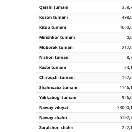
Qarshi tumani
358,
Koson tumani
498,
Kitob tumani
4660,
Mirishkor tumani
0,
Muborak tumani
212,
Nishon tumani
8,
Kasbi tumani
33,
Chiroqchi tumani
162,
Shahrisabz tumani
1146,
Yakkabog‘ tumani
926,
Navoiy viloyati
33000,
Navoiy shahri
5192,
Zarafshon shahri
222,