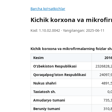
Barcha koʻrsatkichlar
Kichik korxona va mikrofir
Kod: 1.10.02.0042 · Yangilangan: 2025-06-11
Kichik korxona va mikrofirmalarning foizlar sh
Kesim
201
O‘zbekiston Respublikasi
2326828,
Qoraqalpog‘iston Respublikasi
24097,
Nukus shahri
4891,
Taxiatosh sh.
0,
Amudaryo tumani
735,
Beruniy tumani
310,