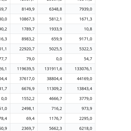
69,7
8149,9
6348,8
7939,0
80,0
10867,3
5812,1
1671,3
90,2
1789,7
1933,9
10,8
16,3
8983,2
659,9
9171,0
01,1
22920,7
5025,5
5322,5
77,7
79,0
0,0
54,7
26,1
119639,5
131911,6
133076,1
04,4
37617,0
38804,4
44169,0
31,7
6676,9
11309,2
13843,4
0,0
1552,2
4666,7
3779,0
51,0
2498,1
716,2
973,9
78,4
69,4
1176,7
2295,0
60,9
2369,7
5662,3
6218,0