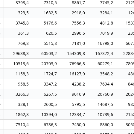
1
3793,4
7310,5
8861,7
7745,2
212
1
323,5
1632,5
2918,0
3284,1
12
8
3745,8
5176,6
7556,3
4812,8
153
8
361,3
626,5
2996,5
7019,9
23
1
769,8
5515,8
7181,0
16798,0
667
8
29638,3
60503,2
154309,8
167372,4
2283
3
10513,6
20703,9
76966,8
60279,1
780
1
1158,3
1724,7
16127,9
3548,2
48
3
958,5
3347,2
4238,2
7694,4
84
2
3266,3
6267,5
9016,9
20760,9
202
0
328,1
2600,5
5795,5
14687,5
98
2
1862,8
10394,0
12334,7
10739,6
215
1
7510,4
6786,3
7450,0
8860,0
305