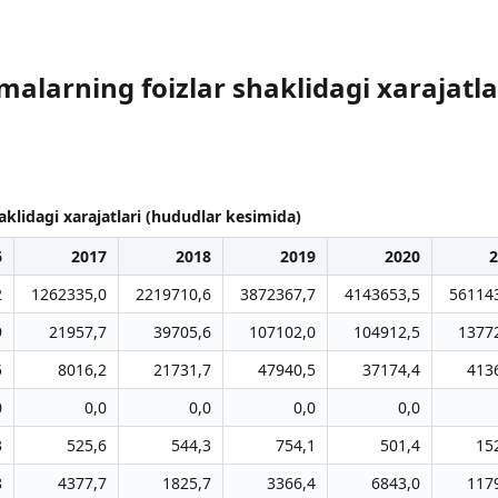
malarning foizlar shaklidagi xarajatla
aklidagi xarajatlari (hududlar kesimida)
6
2017
2018
2019
2020
2
2
1262335,0
2219710,6
3872367,7
4143653,5
56114
9
21957,7
39705,6
107102,0
104912,5
1377
5
8016,2
21731,7
47940,5
37174,4
413
0
0,0
0,0
0,0
0,0
3
525,6
544,3
754,1
501,4
15
8
4377,7
1825,7
3366,4
6843,0
117