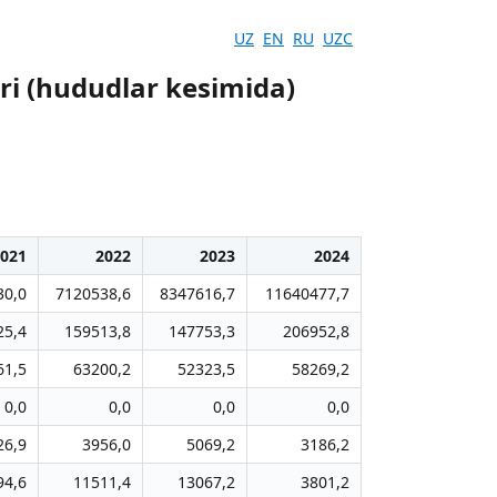
UZ
EN
RU
UZC
ri (hududlar kesimida)
021
2022
2023
2024
30,0
7120538,6
8347616,7
11640477,7
25,4
159513,8
147753,3
206952,8
61,5
63200,2
52323,5
58269,2
0,0
0,0
0,0
0,0
26,9
3956,0
5069,2
3186,2
94,6
11511,4
13067,2
3801,2