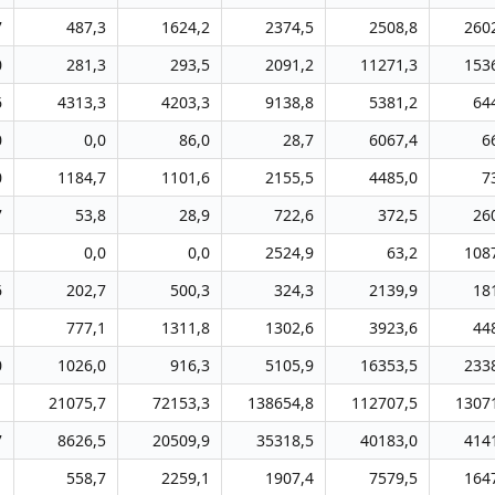
7
487,3
1624,2
2374,5
2508,8
260
0
281,3
293,5
2091,2
11271,3
153
6
4313,3
4203,3
9138,8
5381,2
64
0
0,0
86,0
28,7
6067,4
6
0
1184,7
1101,6
2155,5
4485,0
7
7
53,8
28,9
722,6
372,5
26
1
0,0
0,0
2524,9
63,2
108
6
202,7
500,3
324,3
2139,9
18
1
777,1
1311,8
1302,6
3923,6
44
0
1026,0
916,3
5105,9
16353,5
233
1
21075,7
72153,3
138654,8
112707,5
1307
7
8626,5
20509,9
35318,5
40183,0
414
1
558,7
2259,1
1907,4
7579,5
164