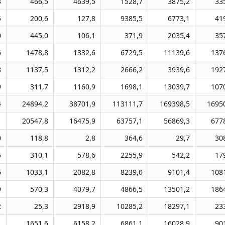
3
466,5
4639,5
1528,7
3875,2
33
5
200,6
127,8
9385,5
6773,1
41
0
445,0
106,1
371,9
2035,4
35
6
1478,8
1332,6
6729,5
11139,6
137
8
1137,5
1312,2
2666,2
3939,6
192
9
311,7
1160,9
1698,1
13039,7
107
4
24894,2
38701,9
113111,7
169398,5
1695
1
20547,8
16475,9
63757,1
56869,3
677
0
118,8
2,8
364,6
29,7
30
5
310,1
578,6
2255,9
542,2
17
6
1033,1
2082,8
8239,0
9101,4
108
9
570,3
4079,7
4866,5
13501,2
186
2
25,3
2918,9
10285,2
18297,1
23
1
1651,6
6158,2
6861,1
16028,9
90