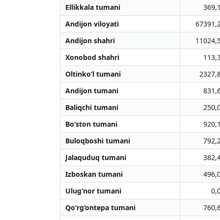
Ellikkala tumani
369,
Andijon viloyati
67391,
Andijon shahri
11024,
Xonobod shahri
113,
Oltinko‘l tumani
2327,
Andijon tumani
831,
Baliqchi tumani
250,
Bo‘ston tumani
920,
Buloqboshi tumani
792,
Jalaquduq tumani
382,
Izboskan tumani
496,
Ulug‘nor tumani
0,
Qo‘rg‘ontepa tumani
760,