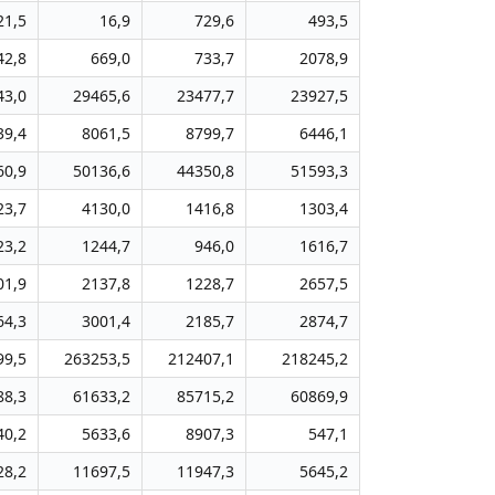
21,5
16,9
729,6
493,5
42,8
669,0
733,7
2078,9
43,0
29465,6
23477,7
23927,5
39,4
8061,5
8799,7
6446,1
60,9
50136,6
44350,8
51593,3
23,7
4130,0
1416,8
1303,4
23,2
1244,7
946,0
1616,7
01,9
2137,8
1228,7
2657,5
64,3
3001,4
2185,7
2874,7
99,5
263253,5
212407,1
218245,2
88,3
61633,2
85715,2
60869,9
40,2
5633,6
8907,3
547,1
28,2
11697,5
11947,3
5645,2