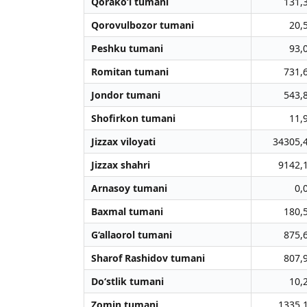
Qorako‘l tumani
131,
Qorovulbozor tumani
20,
Peshku tumani
93,
Romitan tumani
731,
Jondor tumani
543,
Shofirkon tumani
11,
Jizzax viloyati
34305,
Jizzax shahri
9142,
Arnasoy tumani
0,
Baxmal tumani
180,
G‘allaorol tumani
875,
Sharof Rashidov tumani
807,
Do‘stlik tumani
10,
Zomin tumani
1335,