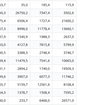
63,7
35,0
185,4
115,9
50,3
26750,2
7347,4
3502,6
75,4
6506,4
1727,4
21600,2
67,3
8998,0
11778,4
13660,1
37,9
1540,9
1988,3
2637,0
03,0
4127,8
7815,8
5799,9
00,5
3388,3
2748,4
3746,7
89,4
11479,5
7541,6
10665,0
31,1
2894,2
1749,0
19509,3
39,6
3907,0
6077,3
11746,2
65,7
5159,7
12561,6
8108,4
64,3
1378,7
1508,4
7595,2
80,0
233,7
6468,0
26571,0