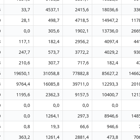
4
33,7
4537,1
2415,6
18036,6
33
0
28,1
498,7
4718,5
14947,2
117
0
0,0
305,6
1902,1
13736,0
266
8
117,1
182,4
2956,2
4097,4
44
0
247,7
573,7
3772,2
4029,2
93
8
210,6
307,7
717,6
182,4
4
6
19650,1
31058,8
77882,8
85627,2
1466
3
9764,4
16085,8
39711,0
12293,3
201
0
1195,6
2362,3
9157,5
10400,7
121
0
0,0
0,0
0,0
0,0
0
0,0
1264,1
297,3
8946,6
148
6
0,8
19,3
66,6
946,6
7
363,2
1261,4
2881,4
473,8
70