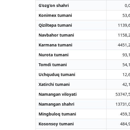
G‘ozg‘on shahri
0,
Konimex tumani
53,
Qiziltepa tumani
1139,
Navbahor tumani
1158,
Karmana tumani
4451,
Nurota tumani
93,
Tomdi tumani
54,
Uchquduq tumani
12,
Xatirchi tumani
42,
Namangan viloyati
53747,
Namangan shahri
13731,
Mingbuloq tumani
459,
Kosonsoy tumani
484,