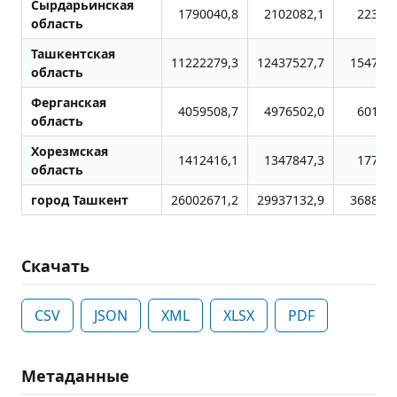
Сырдарьинская
1790040,8
2102082,1
22340
область
Ташкентская
11222279,3
12437527,7
154792
область
Ферганская
4059508,7
4976502,0
60195
область
Хорезмская
1412416,1
1347847,3
17731
область
город Ташкент
26002671,2
29937132,9
368830
Скачать
CSV
JSON
XML
XLSX
PDF
Метаданные