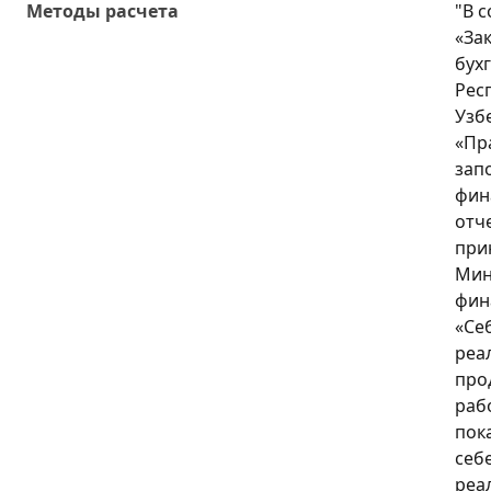
Методы расчета
"В с
«За
бух
Рес
Узб
«Пр
зап
фин
отч
при
Мин
фин
«Се
реа
про
рабо
пок
себ
реа