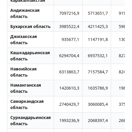
Каракалпакстан
Андижанская
7097216,9
5713651,7
91941
область
Бухарская область
3985522,4
4211425,3
59800
Джизакская
935677,1
1147191,8
13087
область
Кашкадарьинская
6294704,4
6937532,1
82714
область
Навоийская
6313863,7
7157584,7
82437
область
Наманганская
1420610,3
1635786,9
19670
область
Самаркандская
2740429,7
3060085,4
37517
область
Сурхандарьинская
1993236,9
2068397,4
26861
область