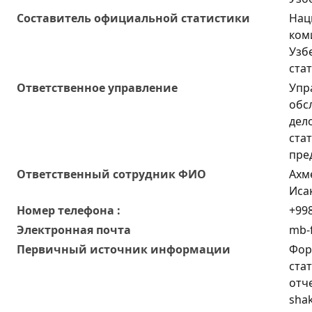
Составитель официальной статистики
Нац
ком
Узб
ста
Ответственное управление
Упр
обс
дел
ста
пре
Oтветственный сотрудник ФИО
Ахм
Иса
Номер телефона :
+998
Электронная почта
mb-f
Первичный источник информации
Фор
ста
отч
shak