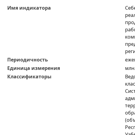
Имя индикатора
Себ
реа
про
рабо
ком
пре
рег
Периодичность
еже
Единица измерения
млн
Классификаторы
Вед
кла
Сис
адм
тер
обр
(об
Рес
Узб