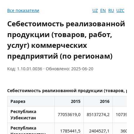
Все показатели
UZ
EN
RU
UZC
Себестоимость реализованной
продукции (товаров, работ,
услуг) коммерческих
предприятий (по регионам)
Код: 1.10.01.0036 · Обновлено: 2025-06-20
Себестоимость реализованной продукции (товаров, раб
Разрез
2015
2016
2
Республика
77053619,0
85137274,2
1073969
Узбекистан
Республика
1785441,5
2404527,1
36047