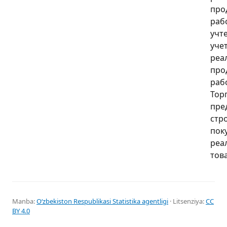
про
рабо
учт
уче
реа
про
рабо
Тор
пре
стр
пок
реа
тов
Manba:
Oʻzbekiston Respublikasi Statistika agentligi
· Litsenziya:
CC
BY 4.0