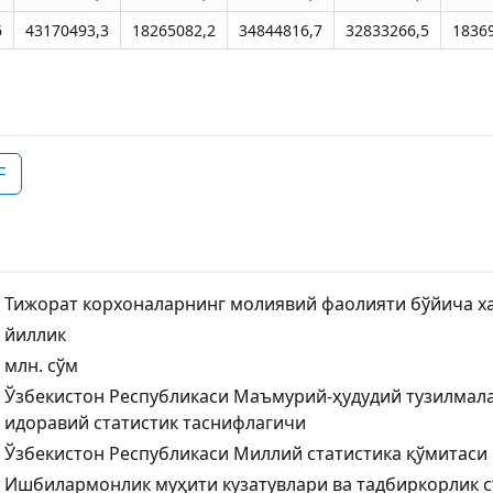
6
43170493,3
18265082,2
34844816,7
32833266,5
1836
F
Тижорат корхоналарнинг молиявий фаолияти бўйича ха
йиллик
млн. сўм
Ўзбекистон Республикаси Маъмурий-ҳудудий тузилмал
идоравий статистик таснифлагичи
Ўзбекистон Республикаси Миллий статистика қўмитаси
Ишбилармонлик муҳити кузатувлари ва тадбиркорлик 