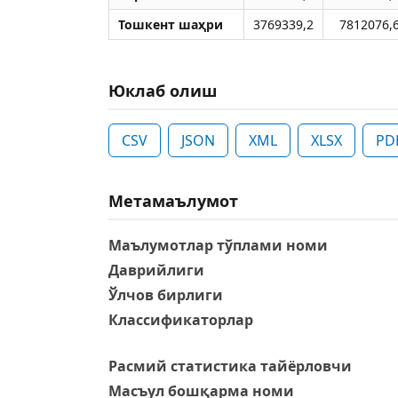
Тошкент шаҳри
3769339,2
7812076,
Юклаб олиш
CSV
JSON
XML
XLSX
PD
Метамаълумот
Маълумотлар тўплами номи
Даврийлиги
Ўлчов бирлиги
Классификаторлар
Расмий статистика тайёрловчи
Масъул бошқарма номи