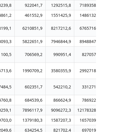
3239,8
922041,7
1292515,8
7189358,8
4861,2
461552,9
1551425,9
1486132,6
8199,1
6210851,9
8217212,6
6765716,3
3093,3
5822651,9
7946844,9
8948847,5
1100,5
706569,2
990951,4
827057,0
5713,6
1990709,2
3580355,9
2992718,6
7484,5
602351,7
542210,2
331271,5
4760,8
684539,6
866624,9
786922,8
0259,1
7896117,9
9096272,3
12178328,1
9703,0
1379180,3
1587207,3
1657039,0
2049,6
634254,5
821702,4
697019,8