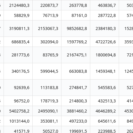
6
2124480,3
220873,7
263778,8
463836,7
50
9
58829,9
76713,9
87161,0
287722,8
57
7
3190811,3
2153067,3
9852682,8
2384180,3
152
2
686835,4
302094,0
1597769,2
4722726,6
359
3
281773,6
83765,9
2167475,1
1800694,8
72
4
340176,5
599044,5
663083,8
1459348,1
124
0
92639,6
113183,8
274841,7
545583,6
52
4
96752,0
178719,3
214800,3
432513,3
41
0
5402758,2
2495090,1
3881460,2
4646289,2
453
2
1013144,0
353081,1
497233,0
645611,6
84
8
41571,9
50527,0
199691,5
223988,5
20