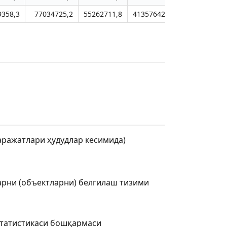
9358,3
77034725,2
55262711,8
41357642,5
ражатлари ҳудудлар кесимида)
арни (объектларни) белгилаш тизими
статистикаси бошқармаси