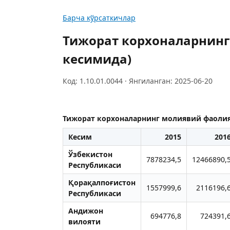
Барча кўрсаткичлар
Тижорат корхоналарнинг
кесимида)
Код: 1.10.01.0044 · Янгиланган: 2025-06-20
Тижорат корхоналарнинг молиявий фаолия
Кесим
2015
201
Ўзбекистон
7878234,5
12466890,
Республикаси
Қорақалпоғистон
1557999,6
2116196,
Республикаси
Aндижон
694776,8
724391,
вилояти