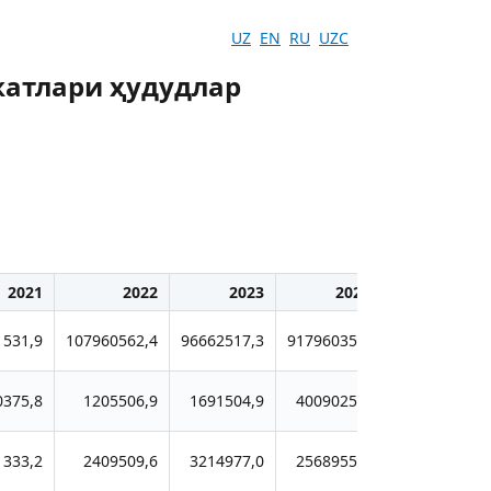
UZ
EN
RU
UZC
жатлари ҳудудлар
2021
2022
2023
2024
1531,9
107960562,4
96662517,3
91796035,4
0375,8
1205506,9
1691504,9
4009025,8
1333,2
2409509,6
3214977,0
2568955,1