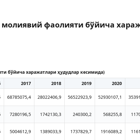
 молиявий фаолияти бўйича хара
ти бўйича харажатлари ҳудудлар кесимида)
6
2017
2018
2019
2020
5
68785075,4
28022406,9
56522923,9
52930107,1
3539
6
7280196,5
1742130,3
240300,2
568255,8
117
6
5004612,9
1389033,9
1737829,7
1916089,2
116