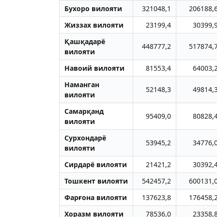
Бухоро вилояти
321048,1
206188,
Жиззах вилояти
23199,4
30399,
Қашқадарё
448777,2
517874,
вилояти
Навоий вилояти
81553,4
64003,
Наманган
52148,3
49814,
вилояти
Самарқанд
95409,0
80828,
вилояти
Сурхондарё
53945,2
34776,
вилояти
Сирдарё вилояти
21421,2
30392,
Тошкент вилояти
542457,2
600131,
Фарғона вилояти
137623,8
176458,
Хоразм вилояти
78536,0
23358,