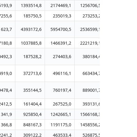
6193,9
1393514,8
2174469,1
1256706,5
1367434,7
7255,6
185750,5
235019,3
273253,2
426655,7
1623,7
4393172,6
5954700,5
2536599,1
2663139,3
7180,8
1037885,8
1466391,2
2221219,1
2302858,3
0492,3
187528,2
274403,6
380184,4
634999,4
4919,0
372713,6
496116,1
663434,7
1036863,2
9478,4
355144,5
760197,4
889001,7
1069105,0
2412,5
161404,4
267525,0
393131,6
550165,8
1341,9
925850,4
1242665,1
1566168,3
1942698,8
1366,8
848167,3
1191175,0
1458556,2
1562851,2
2241,2
309122,2
463533,4
526875,5
757564,4