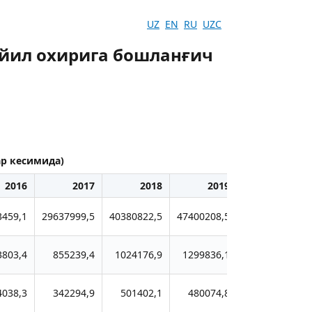
UZ
EN
RU
UZC
йил охирига бошланғич
р кесимида)
2016
2017
2018
2019
2020
3459,1
29637999,5
40380822,5
47400208,5
55748284,2
3803,4
855239,4
1024176,9
1299836,1
1619169,3
4038,3
342294,9
501402,1
480074,8
642182,4