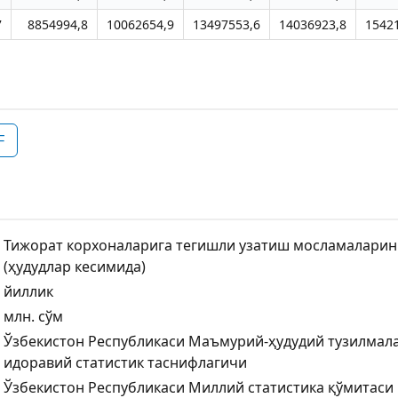
7
8854994,8
10062654,9
13497553,6
14036923,8
1542
F
Тижорат корхоналарига тегишли узатиш мосламаларин
(ҳудудлар кесимида)
йиллик
млн. сўм
Ўзбекистон Республикаси Маъмурий-ҳудудий тузилмал
идоравий статистик таснифлагичи
Ўзбекистон Республикаси Миллий статистика қўмитаси