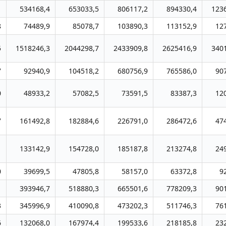
1
534168,4
653033,5
806117,2
894330,4
123
8
74489,9
85078,7
103890,3
113152,9
12
5
1518246,3
2044298,7
2433909,8
2625416,9
340
7
92940,9
104518,2
680756,9
765586,0
90
0
48933,2
57082,5
73591,5
83387,3
12
7
161492,8
182884,6
226791,0
286472,6
47
1
133142,9
154728,0
185187,8
213274,8
24
0
39699,5
47805,8
58157,0
63372,8
9
1
393946,7
518880,3
665501,6
778209,3
90
3
345996,9
410090,8
473202,3
511746,3
76
6
132068,0
167974,4
199533,6
218185,8
23