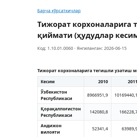
Барча кўрсаткичлар
Тижорат корхоналарига 
қиймати (ҳудудлар кеси
Код: 1.10.01.0060 · Янгиланган: 2026-06-15
Тижорат корхоналарига тегишли узатиш м
Кесим
2010
201
Ўзбекистон
8966951,9
10169440,
Республикаси
Қорақалпоғистон
142080,8
166228,
Республикаси
Aндижон
52341,4
63989,
вилояти