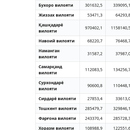
Бухоро вилояти
301632,5
339095,
Жиззах вилояти
53471,3
64293,
Қашқадарё
970402,1
1158140,
вилояти
Навоий вилояти
68220,7
76468,
Наманган
31587,2
37987,
вилояти
Самарқанд
112083,5
134256,
вилояти
Сурхондарё
90600,8
110448,
вилояти
Сирдарё вилояти
27853,4
33613,
Тошкент вилояти
285479,7
329846,
Фарғона вилояти
243370,4
285728,
Хоразм вилояти
108988,9
122551,