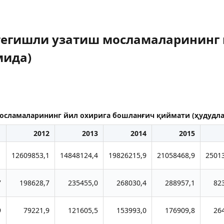
тегишли узатиш мосламаларининг 
мида)
осламаларининг йил охирига бошланғич қиймати (ҳудудла
1
2012
2013
2014
2015
1
12609853,1
14848124,4
19826215,9
21058468,9
2501
7
198628,7
235455,0
268030,4
288957,1
82
9
79221,9
121605,5
153993,0
176909,8
26