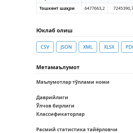
Тошкент шаҳри
6477663,2
7245390,
Юклаб олиш
CSV
JSON
XML
XLSX
PD
Метамаълумот
Маълумотлар тўплами номи
Даврийлиги
Ўлчов бирлиги
Классификаторлар
Расмий статистика тайёрловчи