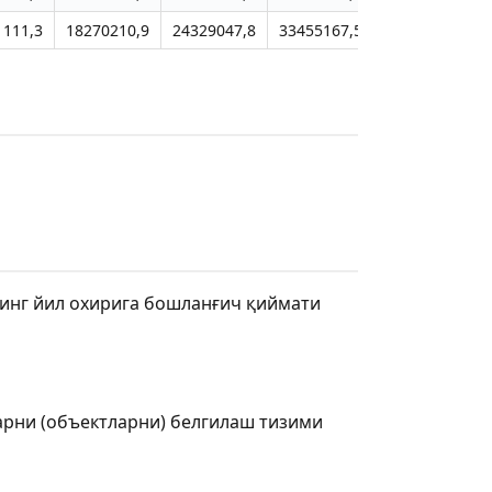
1111,3
18270210,9
24329047,8
33455167,5
39172596,7
инг йил охирига бошланғич қиймати
арни (объектларни) белгилаш тизими