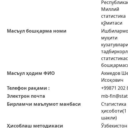
Республика
Миллий
статистика
қўмитаси
Масъул бошқарма номи
Ишбилармо
муҳити
кузатувлари
тадбиркорл
статистика
бошқармас
Масъул ҳодим ФИО
Ахмедов Ш
Исоқович
Телефон рақами :
+99871 202 
Электрон почта
mb-fin@stat
Бирламчи маълумот манбаси
Статистика
ҳисоботи(1
шакли)
Ҳисоблаш методикаси
Ўзбекистон