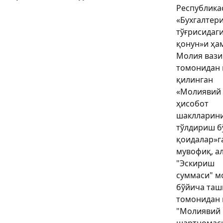
Республика
«Бухгалтер
тўғрисидаг
қонун»и ҳа
Молия вази
томонидан 
қилинган
«Молиявий
ҳисобот
шаклларин
тўлдириш б
қоидалар»г
мувофиқ, а
"Эскириш
суммаси" м
бўйича таш
томонидан в
"Молиявий
шартномас