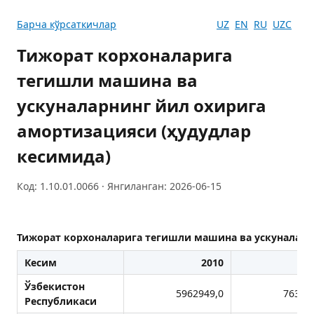
Барча кўрсаткичлар
UZ
EN
RU
UZC
Тижорат корхоналарига
тегишли машина ва
ускуналарнинг йил охирига
амортизацияси (ҳудудлар
кесимида)
Код: 1.10.01.0066 · Янгиланган: 2026-06-15
Тижорат корхоналарига тегишли машина ва ускуналарн
Кесим
2010
2
Ўзбекистон
5962949,0
76312
Республикаси