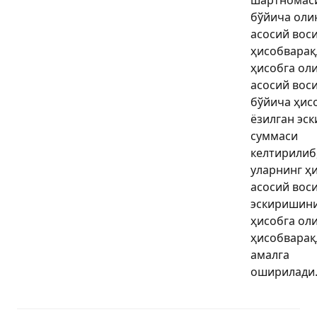
бўйича оли
асосий вос
ҳисобварақ
ҳисобга ол
асосий вос
бўйича ҳис
ёзилган эс
суммаси
келтирилиб
уларнинг ҳ
асосий вос
эскиришин
ҳисобга ол
ҳисобварақ
амалга
оширилади