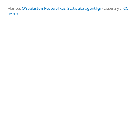
Manba:
Oʻzbekiston Respublikasi Statistika agentligi
· Litsenziya:
CC
BY 4.0