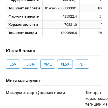
Тошкент вилояти
814545,2000000001
10633
Фарғона вилояти
435922,4
5102
Хоразм вилояти
70881,0
733
Тошкент шаҳри
1809686,6
25083
Юклаб олиш
CSV
JSON
XML
XLSX
PDF
Метамаълумот
Маълумотлар тўплами номи
Тижорат
корхоналар
тегишли м