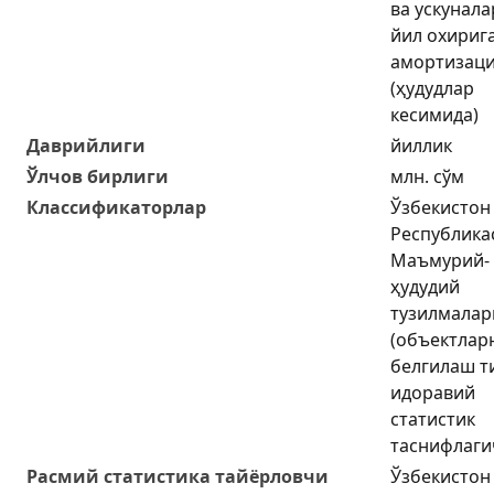
ва ускунал
йил охириг
амортизац
(ҳудудлар
кесимида)
Даврийлиги
йиллик
Ўлчов бирлиги
млн. сўм
Классификаторлар
Ўзбекистон
Республика
Маъмурий-
ҳудудий
тузилмалар
(объектлар
белгилаш т
идоравий
статистик
таснифлаги
Расмий статистика тайёрловчи
Ўзбекистон