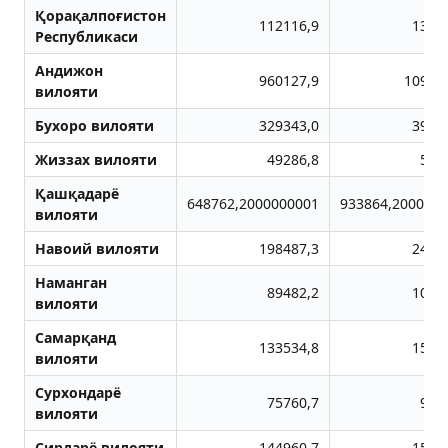
Қорақалпоғистон
112116,9
1330
Республикаси
Aндижон
960127,9
10907
вилояти
Бухоро вилояти
329343,0
3953
Жиззах вилояти
49286,8
505
Қашқадарё
648762,2000000001
933864,200000
вилояти
Навоий вилояти
198487,3
2446
Наманган
89482,2
1084
вилояти
Самарқанд
133534,8
1547
вилояти
Сурхондарё
75760,7
972
вилояти
Сирдарё вилояти
144960,7
1565