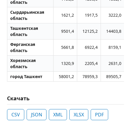
область
Сырдарьинская
1621,2
1917,5
3222,0
область
Ташкентская
9501,4
12125,2
14403,8
область
Ферганская
5661,8
6922,4
8159,1
область
Хорезмская
1320,9
2205,4
2631,0
область
город Ташкент
58001,2
78959,3
89505,7
1
Скачать
CSV
JSON
XML
XLSX
PDF