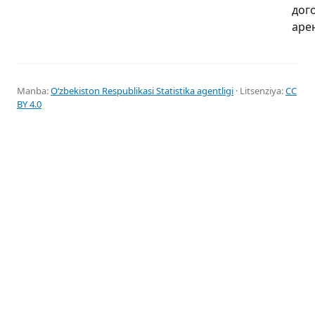
дог
аре
Manba:
Oʻzbekiston Respublikasi Statistika agentligi
· Litsenziya:
CC
BY 4.0