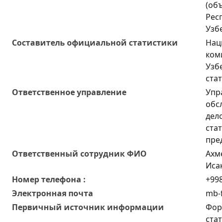
(об
Рес
Узб
Составитель официальной статистики
Нац
ком
Узб
ста
Ответственное управление
Упр
обс
дел
ста
пре
Oтветственный сотрудник ФИО
Ахм
Иса
Номер телефона :
+998
Электронная почта
mb-f
Первичный источник информации
Фор
ста