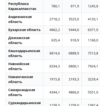
Республика
780,1
971,9
1245,8
Каракалпакстан
Андижанская
2718,2
3525,0
4133,1
область
Бухарская область
4662,2
5444,0
6371,0
Джизакская
635,4
918,9
1166,0
область
Кашкадарьинская
6814,6
6888,9
7513,8
область
Навоийская
6334,3
6800,1
7924,1
область
Наманганская
1915,8
2193,3
3229,4
область
Самаркандская
4344,1
4866,0
5551,0
область
Сурхандарьинская
1158,5
1258,0
1382,4