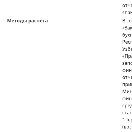
отч
shak
Методы расчета
В с
«За
бух
Рес
Узб
«Пр
зап
фин
отч
при
Мин
фин
сре
ста
"Пе
(во