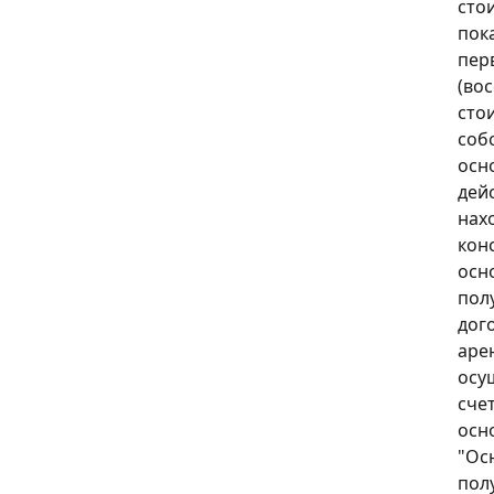
сто
пок
пер
(во
сто
соб
осн
дей
нах
кон
осн
пол
дог
аре
осу
сче
осн
"Ос
пол