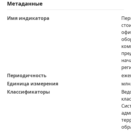
Метаданные
Имя индикатора
Пер
сто
офи
обо
ком
пре
нач
рег
Периодичность
еже
Единица измерения
млн
Классификаторы
Вед
кла
Сис
адм
тер
обр