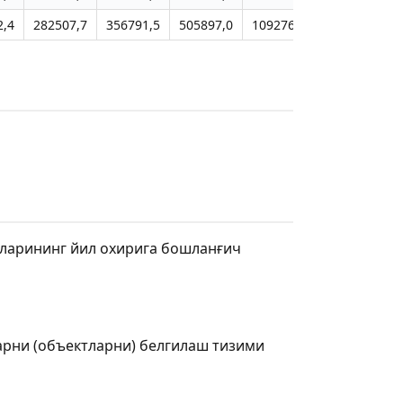
2,4
282507,7
356791,5
505897,0
1092761,9
751248,9
зларининг йил охирига бошланғич
арни (объектларни) белгилаш тизими