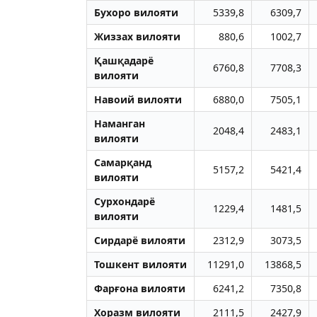
Бухоро вилояти
5339,8
6309,7
Жиззах вилояти
880,6
1002,7
Қашқадарё
6760,8
7708,3
вилояти
Навоий вилояти
6880,0
7505,1
Наманган
2048,4
2483,1
вилояти
Самарқанд
5157,2
5421,4
вилояти
Сурхондарё
1229,4
1481,5
вилояти
Сирдарё вилояти
2312,9
3073,5
Тошкент вилояти
11291,0
13868,5
Фарғона вилояти
6241,2
7350,8
Хоразм вилояти
2111,5
2427,9