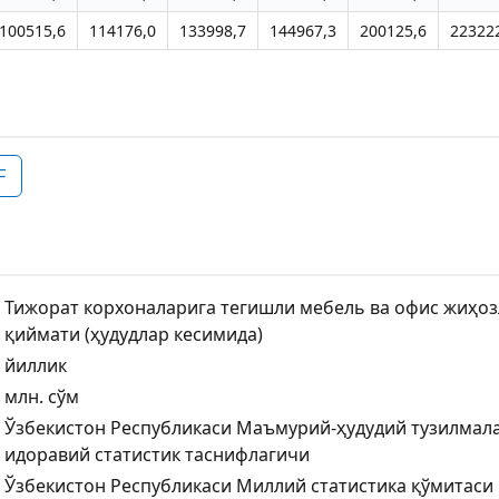
100515,6
114176,0
133998,7
144967,3
200125,6
22322
F
Тижорат корхоналарига тегишли мебель ва офис жиҳо
қиймати (ҳудудлар кесимида)
йиллик
млн. сўм
Ўзбекистон Республикаси Маъмурий-ҳудудий тузилмал
идоравий статистик таснифлагичи
Ўзбекистон Республикаси Миллий статистика қўмитаси