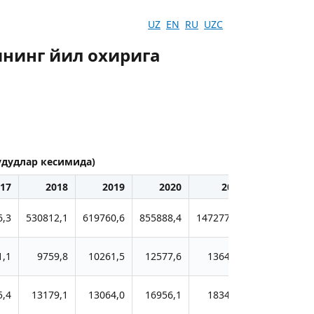
UZ
EN
RU
UZC
нинг йил охирига
удудлар кесимида)
17
2018
2019
2020
2021
2022
6,3
530812,1
619760,6
855888,4
1472778,7
1268534,2
1,1
9759,8
10261,5
12577,6
13641,4
11780,6
5,4
13179,1
13064,0
16956,1
18346,9
45498,2