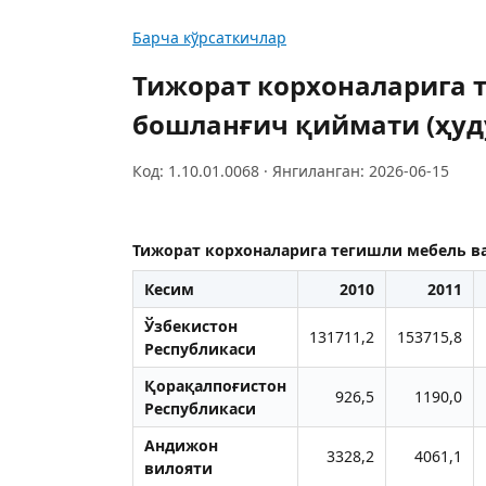
Барча кўрсаткичлар
Тижорат корхоналарига 
бошланғич қиймати (ҳуд
Код: 1.10.01.0068 · Янгиланган: 2026-06-15
Тижорат корхоналарига тегишли мебель в
Кесим
2010
2011
Ўзбекистон
131711,2
153715,8
Республикаси
Қорақалпоғистон
926,5
1190,0
Республикаси
Aндижон
3328,2
4061,1
вилояти