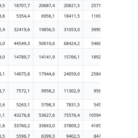
9,5
18707,7
20687,4
20821,5
25719,1
43683,9
8,8
5354,4
6956,1
18411,5
11691,9
12998,3
2,4
32419,6
19856,5
31053,0
39909,3
63174,1
5,0
44549,3
50610,6
68424,2
54663,1
68136,1
9,0
14789,7
14141,9
15766,1
18922,1
35651,0
8,1
14075,8
17944,6
24059,0
25842,0
24394,1
8,7
7572,1
9958,2
11302,9
9560,7
16684,7
2,6
5263,1
5798,3
7831,5
5450,8
8950,4
1,1
43276,8
53627,6
75576,4
105944,3
134116,7
1,8
33760,2
33663,0
37809,2
41852,8
41772,9
0,5
5596,7
6399,3
9402,5
8472,5
10444,3