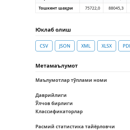
Тошкент шаҳри
75722,0
88045,3
Юклаб олиш
CSV
JSON
XML
XLSX
PD
Метамаълумот
Маълумотлар тўплами номи
Даврийлиги
Ўлчов бирлиги
Классификаторлар
Расмий статистика тайёрловчи