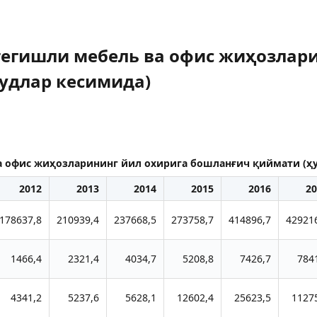
тегишли мебель ва офис жиҳозлари
удлар кесимида)
а офис жиҳозларининг йил охирига бошланғич қиймати (ҳ
2012
2013
2014
2015
2016
20
178637,8
210939,4
237668,5
273758,7
414896,7
42921
1466,4
2321,4
4034,7
5208,8
7426,7
784
4341,2
5237,6
5628,1
12602,4
25623,5
1127