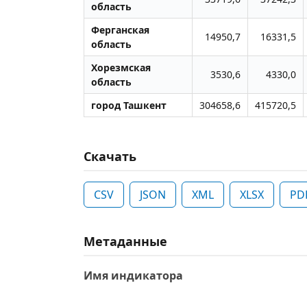
область
Ферганская
14950,7
16331,5
область
Хорезмская
3530,6
4330,0
область
город Ташкент
304658,6
415720,5
Скачать
CSV
JSON
XML
XLSX
PD
Метаданные
Имя индикатора