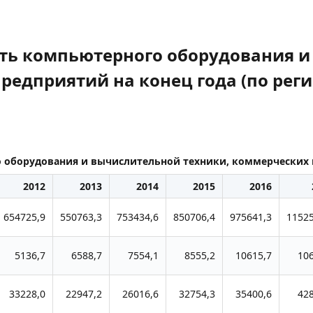
ть компьютерного оборудования и
редприятий на конец года (по рег
оборудования и вычислительной техники, коммерческих п
2012
2013
2014
2015
2016
654725,9
550763,3
753434,6
850706,4
975641,3
11525
5136,7
6588,7
7554,1
8555,2
10615,7
10
33228,0
22947,2
26016,6
32754,3
35400,6
42