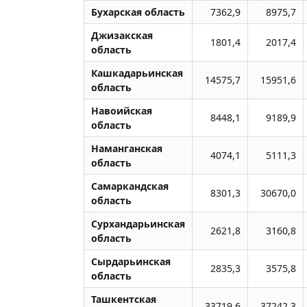
Бухарская область
7362,9
8975,7
Джизакская
1801,4
2017,4
область
Кашкадарьинская
14575,7
15951,6
область
Навоийская
8448,1
9189,9
область
Наманганская
4074,1
5111,3
область
Самаркандская
8301,3
30670,0
область
Сурхандарьинская
2621,8
3160,8
область
Сырдарьинская
2835,3
3575,8
область
Ташкентская
33719,6
37242,3