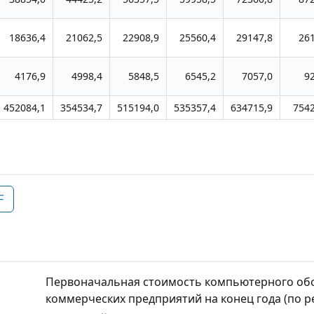
18636,4
21062,5
22908,9
25560,4
29147,8
26
4176,9
4998,4
5848,5
6545,2
7057,0
9
452084,1
354534,7
515194,0
535357,4
634715,9
7542
F
Первоначальная стоимость компьютерного обо
коммерческих предприятий на конец года (по р