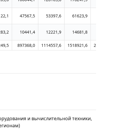
122,1
47567,5
53397,6
61623,9
71458,7
551
283,2
10441,4
12221,9
14681,8
18466,9
256
49,5
897368,0
1114557,6
1518921,6
2243819,6
25207
рудования и вычислительной техники,
егионам)