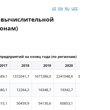
UZ
EN
RU
UZC
 вычислительной
ионам)
редприятий на конец года (по регионам)
2017
2018
2019
2020
2021
89,1
1372041,7
1677286,0
2241048,6
3393061,5
34529
680,1
12264,2
16348,7
19342,7
71396,6
359
815,1
50459,9
54130,6
60853,1
70515,9
831