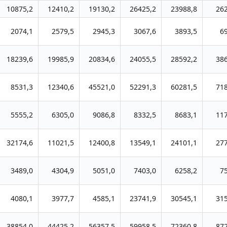
10875,2
12410,2
19130,2
26425,2
23988,8
26
2074,1
2579,5
2945,3
3067,6
3893,5
6
18239,6
19985,9
20834,6
24055,5
28592,2
38
8531,3
12340,6
45521,0
52291,3
60281,5
71
5555,2
6305,0
9086,8
8332,5
8683,1
11
32174,6
11021,5
12400,8
13549,1
24101,1
27
3489,0
4304,9
5051,0
7403,0
6258,2
7
4080,1
3977,7
4585,1
23741,9
30545,1
31
38854,0
44425,2
56357,5
59958,5
72360,8
87