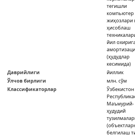
тегишли
компьютер
жиҳозлари 
ҳисоблаш
техникалар
йил охириг
амортизац
(ҳудудлар
кесимида)
Даврийлиги
йиллик
Ўлчов бирлиги
млн. сўм
Классификаторлар
Ўзбекистон
Республика
Маъмурий-
ҳудудий
тузилмалар
(объектлар
белгилаш т