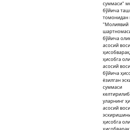
суммаси" м
бўйича таш
томонидан в
"Молиявий
шартномас
бўйича оли
асосий вос
ҳисобварақ
ҳисобга ол
асосий вос
бўйича ҳис
ёзилган эс
суммаси
келтирилиб
уларнинг ҳ
асосий вос
эскиришин
ҳисобга ол
ҳисобварақ