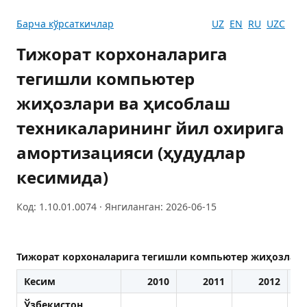
Барча кўрсаткичлар
UZ
EN
RU
UZC
Тижорат корхоналарига
тегишли компьютер
жиҳозлари ва ҳисоблаш
техникаларининг йил охирига
амортизацияси (ҳудудлар
кесимида)
Код: 1.10.01.0074 · Янгиланган: 2026-06-15
Тижорат корхоналарига тегишли компьютер жиҳозлари 
Кесим
2010
2011
2012
Ўзбекистон