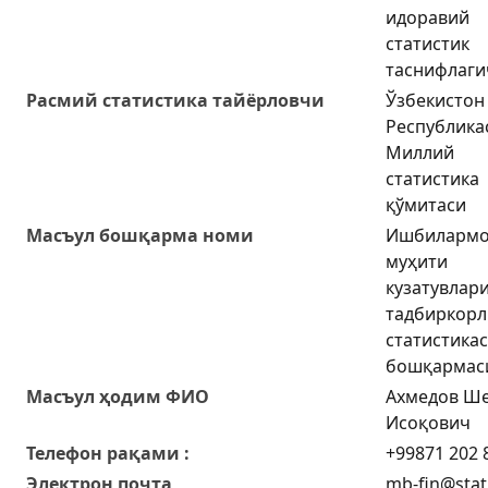
идоравий
статистик
таснифлаги
Расмий статистика тайёрловчи
Ўзбекистон
Республика
Миллий
статистика
қўмитаси
Масъул бошқарма номи
Ишбилармо
муҳити
кузатувлари
тадбиркорл
статистика
бошқармас
Масъул ҳодим ФИО
Ахмедов Ш
Исоқович
Телефон рақами :
+99871 202 
Электрон почта
mb-fin@stat