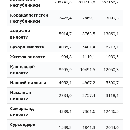
208740,8
280213,8
362156,2
32
Республикаси
Қорақалпоғистон
2426,4
2869,1
3099,3
Республикаси
Aндижон
5914,7
8763,5
13069,1
1
вилояти
Бухоро вилояти
4085,7
5401,4
6213,1
Жиззах вилояти
994,8
1110,1
1089,5
Қашқадарё
8995,9
10491,5
12050,3
1
вилояти
Навоий вилояти
4052,1
4967,2
5390,7
Наманган
2284,0
2757,4
3118,1
вилояти
Самарқанд
4389,1
7361,6
12446,5
вилояти
Сурхондарё
1539,3
1841,3
2044,6