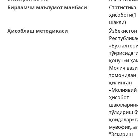
Бирламчи маълумот манбаси
Статистика
ҳисоботи(1
шакли)
Ҳисоблаш методикаси
Ўзбекистон
Республика
«Бухгалтер
тўғрисидаг
қонун»и ҳа
Молия вази
томонидан 
қилинган
«Молиявий
ҳисобот
шаклларин
тўлдириш б
қоидалар»г
мувофиқ, а
"Эскириш