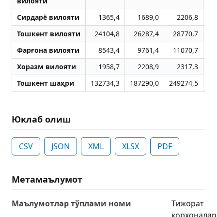
вилояти
Сирдарё вилояти
1365,4
1689,0
2206,8
Тошкент вилояти
24104,8
26287,4
28770,7
2
Фарғона вилояти
8543,4
9761,4
11070,7
1
Хоразм вилояти
1958,7
2208,9
2317,3
Тошкент шаҳри
132734,3
187290,0
249274,5
21
Юклаб олиш
CSV
JSON
XML
XLSX
PDF
Метамаълумот
Маълумотлар тўплами номи
Тижорат
корхоналар