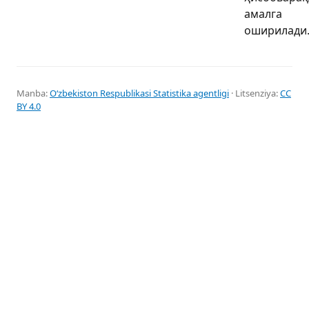
амалга
оширилади
Manba:
Oʻzbekiston Respublikasi Statistika agentligi
· Litsenziya:
CC
BY 4.0