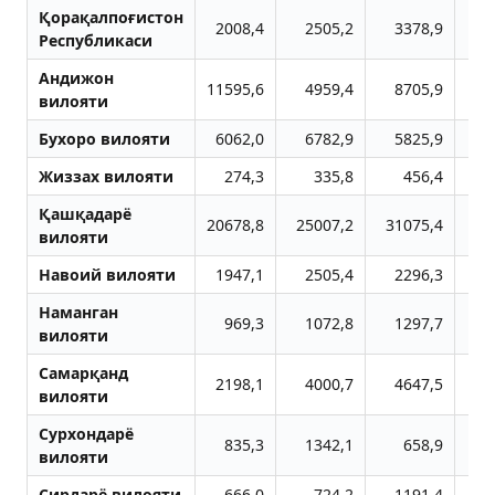
Қорақалпоғистон
2008,4
2505,2
3378,9
4
Республикаси
Aндижон
11595,6
4959,4
8705,9
14
вилояти
Бухоро вилояти
6062,0
6782,9
5825,9
4
Жиззах вилояти
274,3
335,8
456,4
Қашқадарё
20678,8
25007,2
31075,4
38
вилояти
Навоий вилояти
1947,1
2505,4
2296,3
2
Наманган
969,3
1072,8
1297,7
1
вилояти
Самарқанд
2198,1
4000,7
4647,5
5
вилояти
Сурхондарё
835,3
1342,1
658,9
вилояти
Сирдарё вилояти
666,0
724,2
1191,4
1