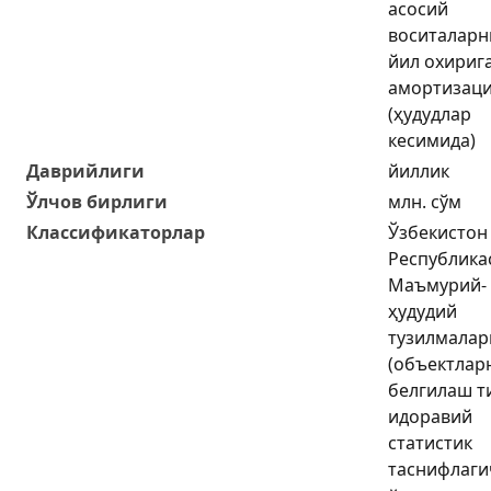
асосий
воситаларн
йил охириг
амортизац
(ҳудудлар
кесимида)
Даврийлиги
йиллик
Ўлчов бирлиги
млн. сўм
Классификаторлар
Ўзбекистон
Республика
Маъмурий-
ҳудудий
тузилмалар
(объектлар
белгилаш т
идоравий
статистик
таснифлаги