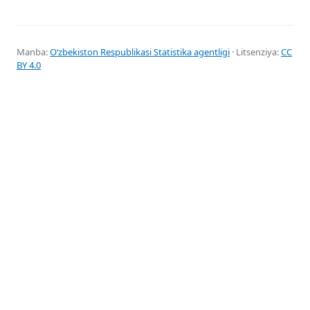
Manba:
Oʻzbekiston Respublikasi Statistika agentligi
· Litsenziya:
CC
BY 4.0