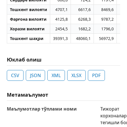
Тошкент вилояти
4707,1
6617,6
8469,6
12
Фарғона вилояти
4125,8
6268,3
9787,2
11
Хоразм вилояти
2454,5
1682,2
1796,0
2
Тошкент шаҳри
39391,3
48060,1
56972,9
69
Юклаб олиш
CSV
JSON
XML
XLSX
PDF
Метамаълумот
Маълумотлар тўплами номи
Тижорат
корхоналар
тегишли б