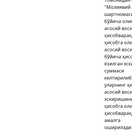
"Молиявий
шартномас
бўйича оли
асосий вос
ҳисобварақ
ҳисобга ол
асосий вос
бўйича ҳис
ёзилган эс
суммаси
келтирилиб
уларнинг ҳ
асосий вос
эскиришин
ҳисобга ол
ҳисобварақ
амалга
оширилади