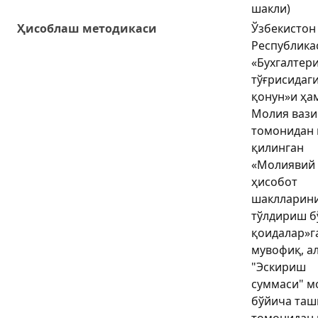
шакли)
Ҳисоблаш методикаси
Ўзбекистон
Республика
«Бухгалтер
тўғрисидаг
қонун»и ҳа
Молия вази
томонидан 
қилинган
«Молиявий
ҳисобот
шаклларин
тўлдириш б
қоидалар»г
мувофиқ, а
"Эскириш
суммаси" м
бўйича таш
томонидан в