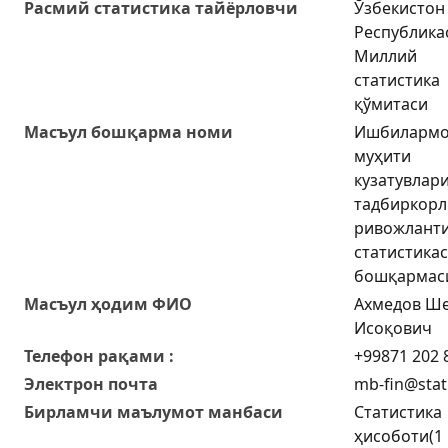
Расмий статистика тайёрловчи
Ўзбекистон
Республика
Миллий
статистика
қўмитаси
Масъул бошқарма номи
Ишбилармо
муҳити
кузатувлари
тадбиркорл
ривожлант
статистика
бошқармас
Масъул ҳодим ФИО
Ахмедов Ш
Исоқович
Телефон рақами :
+99871 202 
Электрон почта
mb-fin@stat
Бирламчи маълумот манбаси
Статистика
ҳисоботи(1