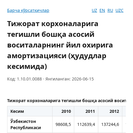
Барча кўрсаткичлар
UZ
EN
RU
UZC
Тижорат корхоналарига
тегишли бошқа асосий
воситаларнинг йил охирига
амортизацияси (ҳудудлар
кесимида)
Код: 1.10.01.0088 · Янгиланган: 2026-06-15
Тижорат корхоналарига тегишли бошқа асосий воситал
Кесим
2010
2011
2012
Ўзбекистон
98608,5
112639,4
137244,6
171
Республикаси