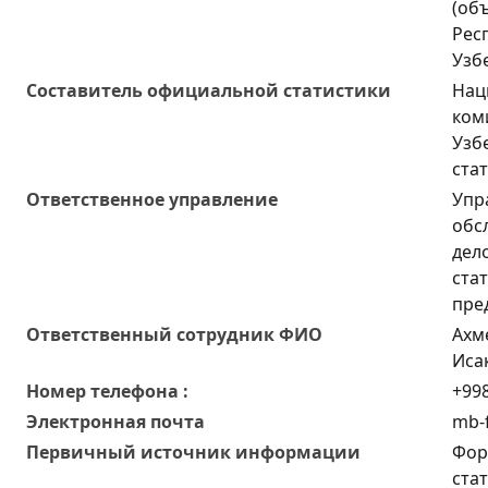
(об
Рес
Узб
Составитель официальной статистики
Нац
ком
Узб
ста
Ответственное управление
Упр
обс
дел
ста
пре
Oтветственный сотрудник ФИО
Ахм
Иса
Номер телефона :
+998
Электронная почта
mb-f
Первичный источник информации
Фор
ста