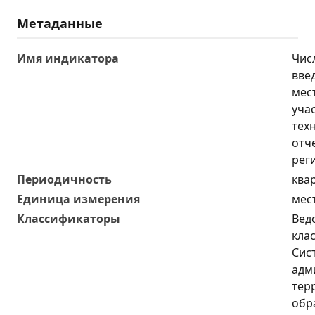
Метаданные
Имя индикатора
Чис
вве
мес
уча
тех
отч
рег
Периодичность
ква
Единица измерения
мес
Классификаторы
Вед
кла
Сис
адм
тер
обр