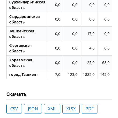
Сурхандарьинская
0,0
0,0
0,0
0,0
область
Сырдарьинская
0,0
0,0
0,0
0,0
область
Ташкентская
0,0
0,0
17,0
0,0
область
Ферганская
0,0
0,0
4,0
0,0
область
Хорезмская
0,0
0,0
25,0
68,0
область
город Ташкент
7,0
123,0
1885,0
145,0
7
Скачать
CSV
JSON
XML
XLSX
PDF