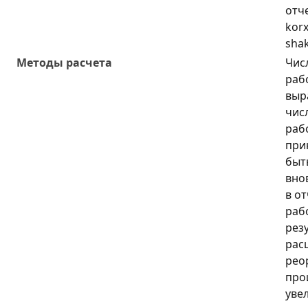
отч
korx
shak
Методы расчета
Чис
раб
выр
чис
раб
при
быт
вно
в о
раб
рез
рас
рео
про
уве