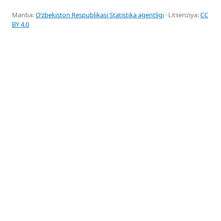
Manba:
Oʻzbekiston Respublikasi Statistika agentligi
· Litsenziya:
CC
BY 4.0