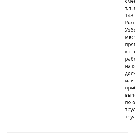
сме
т.п.
148
Рес
Узб
мес
пря
кон
раб
на 
дол
или
при
вып
по 
тру
тру