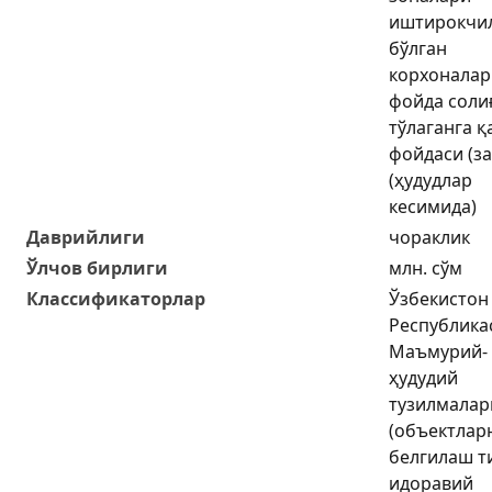
иштирокчи
бўлган
корхоналар
фойда соли
тўлаганга қ
фойдаси (з
(ҳудудлар
кесимида)
Даврийлиги
чораклик
Ўлчов бирлиги
млн. сўм
Классификаторлар
Ўзбекистон
Республика
Маъмурий-
ҳудудий
тузилмалар
(объектлар
белгилаш т
идоравий