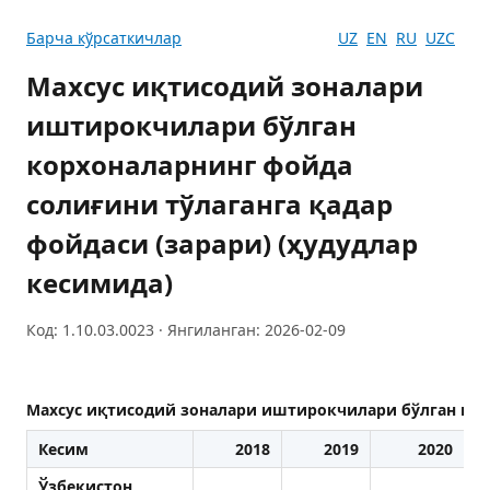
Барча кўрсаткичлар
UZ
EN
RU
UZC
Махсус иқтисодий зоналари
иштирокчилари бўлган
корхоналарнинг фойда
солиғини тўлаганга қадар
фойдаси (зарари) (ҳудудлар
кесимида)
Код: 1.10.03.0023 · Янгиланган: 2026-02-09
Махсус иқтисодий зоналари иштирокчилари бўлган корх
Кесим
2018
2019
2020
Ўзбекистон