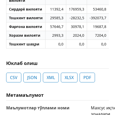
вилояти
Сирдарё вилояти
11392,4
176959,3
53460,8
Тошкент вилояти
29585,3
-28232,5
-392073,7
-
Фарғона вилояти
57646,7
30978,1
19687,8
1
Хоразм вилояти
2993,3
2024,0
7204,0
Тошкент шаҳри
0,0
0,0
0,0
Юклаб олиш
CSV
JSON
XML
XLSX
PDF
Метамаълумот
Маълумотлар тўплами номи
Махсус иқт
зоналари