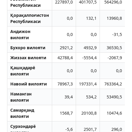
227897,0
401707,5
564296,0
5
Республикаси
Қорақалпоғистон
0,0
132,1
13960,8
Республикаси
Aндижон
0,0
0,0
-31,5
вилояти
Бухоро вилояти
2921,2
4932,9
36530,5
Жиззах вилояти
42788,4
-5554,4
-2067,9
Қашқадарё
0,0
0,0
0,0
вилояти
Навоий вилояти
78967,3
197331,4
763364,2
4
Наманган
39,4
534,2
53490,5
вилояти
Самарқанд
1568,7
20100,8
10474,6
вилояти
Сурхондарё
-5,6
2501,7
296,0