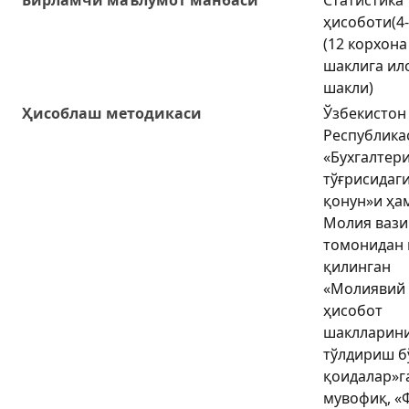
ҳисоботи(4
(12 корхона
шаклига ил
шакли)
Ҳисоблаш методикаси
Ўзбекистон
Республика
«Бухгалтер
тўғрисидаг
қонун»и ҳа
Молия вази
томонидан 
қилинган
«Молиявий
ҳисобот
шаклларин
тўлдириш б
қоидалар»г
мувофиқ, «