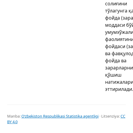
солиғини
тўлагунга қ
фойда (зара
моддаси бў
умумхўжал
фаолиятин
фойдаси (з
ва фавқуло
фойда ва
зарарларни
қўшиш
натижалари
эттирилади
Manba:
Oʻzbekiston Respublikasi Statistika agentligi
· Litsenziya:
CC
BY 4.0