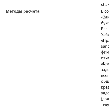
shak
Методы расчета
В с
«За
бух
Рес
Узб
«Пр
зап
фин
отч
«Кр
зад
все
общ
кре
зад
(до
тек