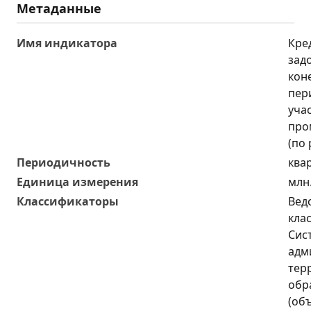
Метаданные
Имя индикатора
Кре
зад
кон
пер
уча
про
(по
Периодичность
ква
Единица измерения
млн
Классификаторы
Вед
кла
Сис
адм
тер
обр
(об