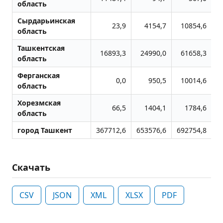
область
Сырдарьинская
23,9
4154,7
10854,6
область
Ташкентская
16893,3
24990,0
61658,3
область
Ферганская
0,0
950,5
10014,6
область
Хорезмская
66,5
1404,1
1784,6
область
город Ташкент
367712,6
653576,6
692754,8
Скачать
CSV
JSON
XML
XLSX
PDF