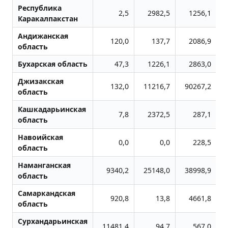
Республика
2,5
2982,5
1256,1
Каракалпакстан
Андижанская
120,0
137,7
2086,9
область
Бухарская область
47,3
1226,1
2863,0
Джизакская
132,0
11216,7
90267,2
область
Кашкадарьинская
7,8
2372,5
287,1
область
Навоийская
0,0
0,0
228,5
область
Наманганская
9340,2
25148,0
38998,9
область
Самаркандская
920,8
13,8
4661,8
область
Сурхандарьинская
11481,4
94,7
567,0