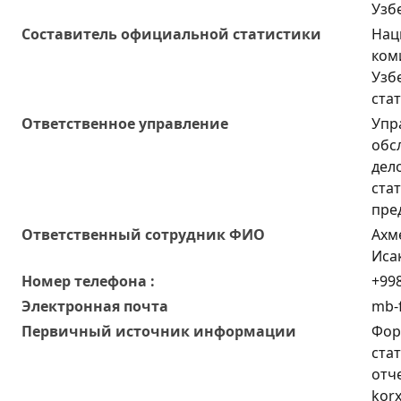
Узб
Составитель официальной статистики
Нац
ком
Узб
ста
Ответственное управление
Упр
обс
дел
ста
пре
Oтветственный сотрудник ФИО
Ахм
Иса
Номер телефона :
+998
Электронная почта
mb-f
Первичный источник информации
Фор
ста
отч
korx