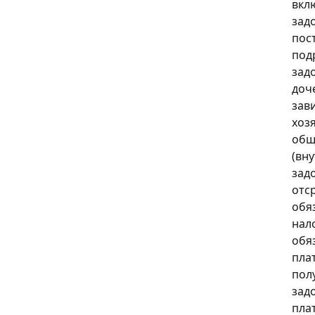
вкл
зад
пос
под
зад
доч
зав
хоз
общ
(вн
зад
отс
обя
нал
обя
пла
пол
зад
пла