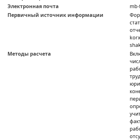
Электронная почта
mb-f
Первичный источник информации
Фор
ста
отч
korx
shak
Методы расчета
Вкл
чис
раб
тру
юри
кон
пери
опр
учи
фак
раб
отс