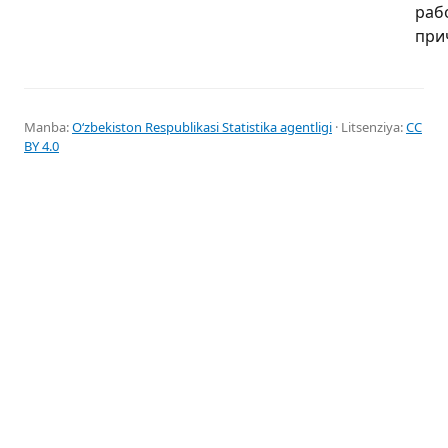
раб
при
Manba:
Oʻzbekiston Respublikasi Statistika agentligi
· Litsenziya:
CC
BY 4.0