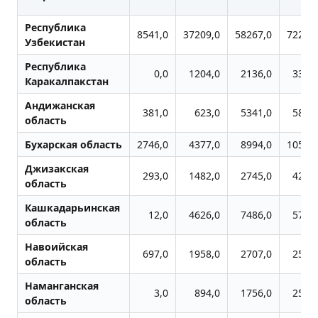
Республика
8541,0
37209,0
58267,0
72248
Узбекистан
Республика
0,0
1204,0
2136,0
3302
Каракалпакстан
Андижанская
381,0
623,0
5341,0
5861
область
Бухарская область
2746,0
4377,0
8994,0
10521
Джизакская
293,0
1482,0
2745,0
4220
область
Кашкадарьинская
12,0
4626,0
7486,0
5758
область
Навоийская
697,0
1958,0
2707,0
2548
область
Наманганская
3,0
894,0
1756,0
2523
область