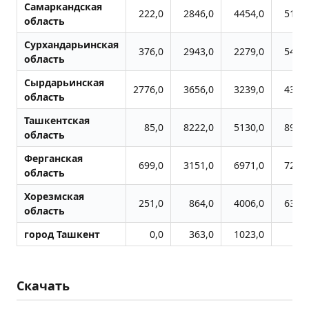
Самаркандская
222,0
2846,0
4454,0
5117
область
Сурхандарьинская
376,0
2943,0
2279,0
5410
область
Сырдарьинская
2776,0
3656,0
3239,0
4356
область
Ташкентская
85,0
8222,0
5130,0
8989
область
Ферганская
699,0
3151,0
6971,0
7228
область
Хорезмская
251,0
864,0
4006,0
6357
область
город Ташкент
0,0
363,0
1023,0
58
Скачать