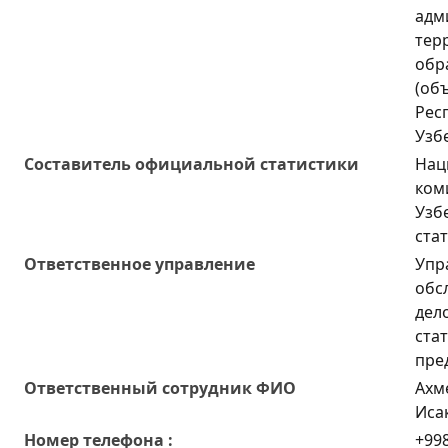
адм
тер
обр
(об
Рес
Узб
Составитель официальной статистики
Нац
ком
Узб
ста
Ответственное управление
Упр
обс
дел
ста
пре
Oтветственный сотрудник ФИО
Ахм
Иса
Номер телефона :
+998