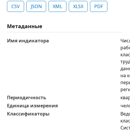
CSV
JSON
XML
XLSX
PDF
Метаданные
Имя индикатора
Чис
раб
кла
тру
дан
на 
пер
рег
Периодичность
ква
Единица измерения
чел
Классификаторы
Вед
кла
Сис