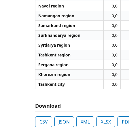
Navoi region
0,0
Namangan region
0,0
Samarkand region
0,0
Surkhandarya region
0,0
Syrdarya region
0,0
Tashkent region
0,0
Fergana region
0,0
Khorezm region
0,0
Tashkent city
0,0
Download
CSV
JSON
XML
XLSX
PD