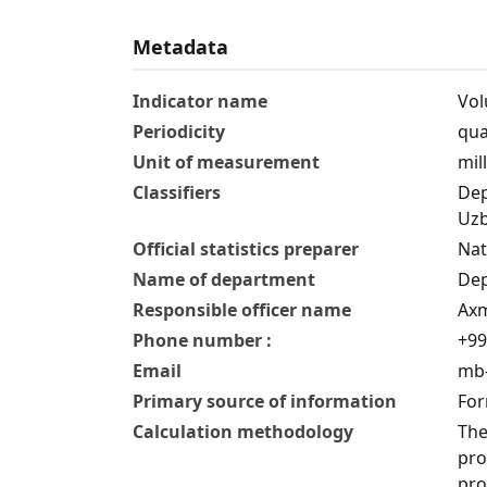
Metadata
Indicator name
Vol
Periodicity
qua
Unit of measurement
mil
Classifiers
Dep
Uzb
Official statistics preparer
Nat
Name of department
Dep
Responsible officer name
Axm
Phone number :
+99
Email
mb-
Primary source of information
For
Calculation methodology
The
pro
pro