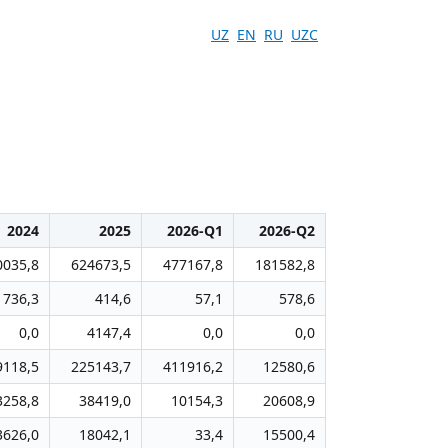
UZ
EN
RU
UZC
2024
2025
2026-Q1
2026-Q2
0035,8
624673,5
477167,8
181582,8
736,3
414,6
57,1
578,6
0,0
4147,4
0,0
0,0
9118,5
225143,7
411916,2
12580,6
3258,8
38419,0
10154,3
20608,9
3626,0
18042,1
33,4
15500,4