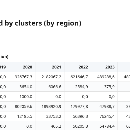
 by clusters (by region)
gion)
019
2020
2021
2022
2023
0,0
926767,3
2182067,2
621646,7
489288,6
48
0,0
3654,0
6066,6
2584,9
375,9
0,0
1000,0
0,0
0,0
0,0
0,0
802059,6
1893920,9
179977,8
47988,7
3
0,0
12185,5
33753,2
56396,3
76245,4
4
0,0
0,0
465,2
50205,3
54784,4
6