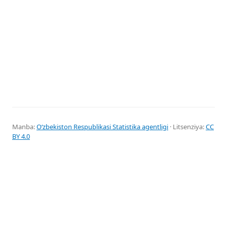
Manba:
Oʻzbekiston Respublikasi Statistika agentligi
· Litsenziya:
CC
BY 4.0