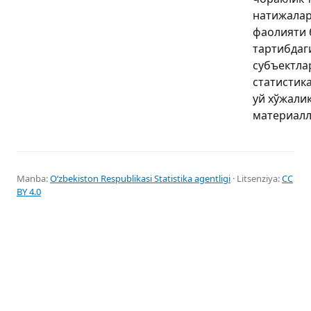
натижалар
фаолияти 
тартибдаг
субъектла
статистика
уй хўжали
материалл
Manba:
Oʻzbekiston Respublikasi Statistika agentligi
· Litsenziya:
CC
BY 4.0