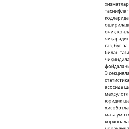
хизматлар
таснифлаг
кодларида
оширилади
очиқ конл
чиқарадига
газ, буғ в
билан таъ
чиқиндила
фойдаланиш
Э секциял
статистик
асосида ш
маҳсулотл
юридик ша
ҳисоботла
маълумотл
корхонала
чораклик 