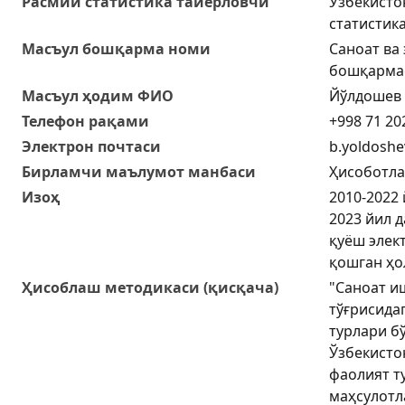
Расмий статистика тайёрловчи
Ўзбекисто
статистик
Масъул бошқарма номи
Саноат ва
бошқарма
Масъул ҳодим ФИО
Йўлдошев 
Телефон рақами
+998 71 20
Электрон почтаси
b.yoldoshe
Бирламчи маълумот манбаси
Ҳисоботл
Изоҳ
2010-2022
2023 йил 
қуёш элек
қошган ҳо
Ҳисоблаш методикаси (қисқача)
"Саноат и
тўғрисида
турлари б
Ўзбекисто
фаолият т
маҳсулотл