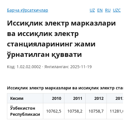
Барча кўрсаткичлар
UZ
EN
RU
UZC
Иссиқлик электр марказлари
ва иссиқлик электр
станцияларининг жами
ўрнатилган қуввати
Код: 1.02.02.0002 · Янгиланган: 2025-11-19
Иссиқлик электр марказлари ва иссиқлик электр станц
Кесим
2010
2011
2012
2013
Ўзбекистон
10762,5
10758,2
10758,7
11281,0
Республикаси