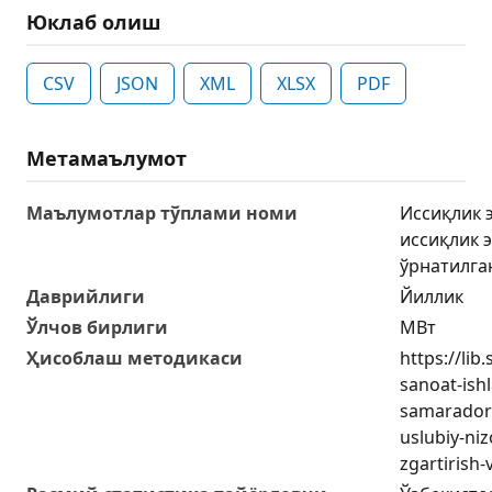
Юклаб олиш
CSV
JSON
XML
XLSX
PDF
Метамаълумот
Маълумотлар тўплами номи
Иссиқлик 
иссиқлик 
ўрнатилга
Даврийлиги
Йиллик
Ўлчов бирлиги
МВт
Ҳисоблаш методикаси
https://lib
sanoat-ish
samaradorl
uslubiy-niz
zgartirish