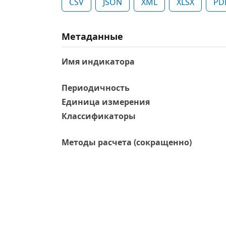
CSV
JSON
XML
XLSX
PD
Метаданные
Имя индикатора
Периодичность
Единица измерения
Классификаторы
Методы расчета (сокращенно)