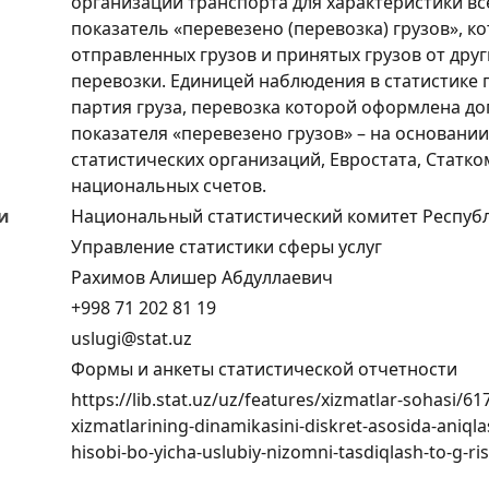
организаций транспорта для характеристики в
показатель «перевезено (перевозка) грузов», к
отправленных грузов и принятых грузов от дру
перевозки. Единицей наблюдения в статистике пе
партия груза, перевозка которой оформлена д
показателя «перевезено грузов» – на основан
статистических организаций, Евростата, Статк
национальных счетов.
и
Национальный статистический комитет Респуб
Управление статистики сферы услуг
Рахимов Алишер Абдуллаевич
+998 71 202 81 19
uslugi@stat.uz
Формы и анкеты статистической отчетности
https://lib.stat.uz/uz/features/xizmatlar-sohasi/61
xizmatlarining-dinamikasini-diskret-asosida-aniqla
hisobi-bo-yicha-uslubiy-nizomni-tasdiqlash-to-g-ri