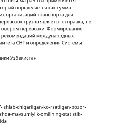
сего объема работы применяется
оторый определяется как сумма
гих организаций транспорта для
ревозок грузов является отправка, т.е.
оговором перевозки. Формирование
ии рекомендаций международных
омитета СНГ и определения Системы
лики Узбекистан
7-ishlab-chiqarilgan-ko-rsatilgan-bozor-
shda-mavsumiylik-omilining-statistik-
sida