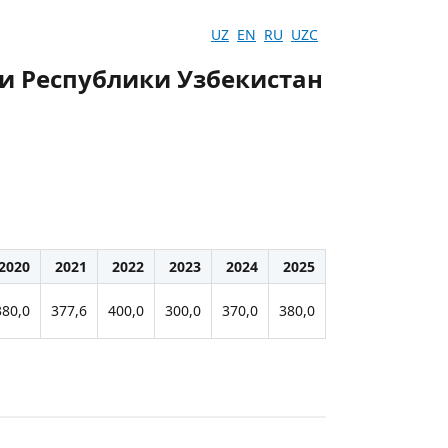
UZ
EN
RU
UZC
и Республики Узбекистан
2020
2021
2022
2023
2024
2025
380,0
377,6
400,0
300,0
370,0
380,0