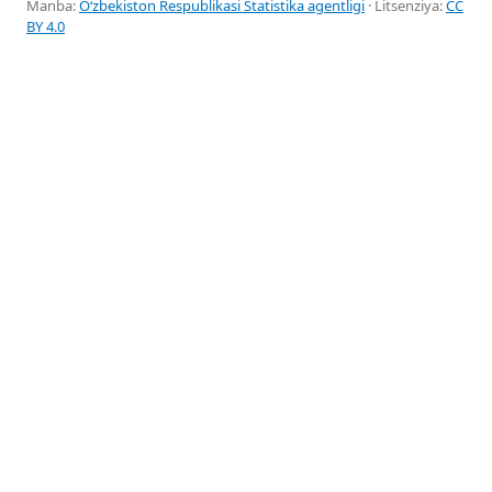
Manba:
Oʻzbekiston Respublikasi Statistika agentligi
· Litsenziya:
CC
BY 4.0