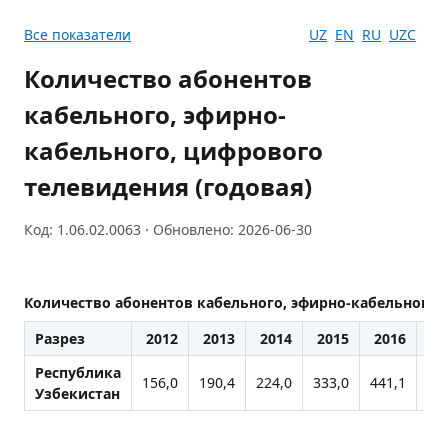
Все показатели
UZ
EN
RU
UZC
Количество абонентов
кабельного, эфирно-
кабельного, цифрового
телевидения (годовая)
Код: 1.06.02.0063 · Обновлено: 2026-06-30
Количество абонентов кабельного, эфирно-кабельного,
Разрез
2012
2013
2014
2015
2016
20
Республика
156,0
190,4
224,0
333,0
441,1
55
Узбекистан