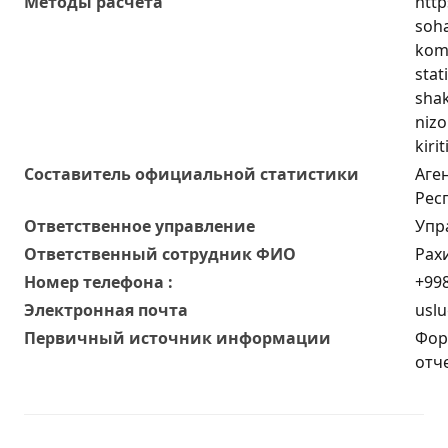
Методы расчета
http
soha
komm
stat
shak
nizo
kiri
Составитель официальной статистики
Аге
Рес
Ответственное управление
Упр
Oтветственный сотрудник ФИО
Рах
Номер телефона :
+998
Электронная почта
uslu
Первичный источник информации
Фор
отч