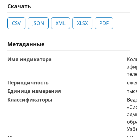
Скачать
CSV
JSON
XML
XLSX
PDF
Метаданные
Имя индикатора
Кол
эфи
тел
Периодичность
еже
Единица измерения
тыс
Классификаторы
Вед
«Си
адм
обр
Узб