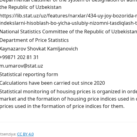
the Republic of Uzbekistan
https://lib.stat.uz/uz/features/narxlar/434-uy-joy-bozorida-n
indekslarni-hisoblash-bo-yicha-uslubiy-nizomni-tasdiqlash-t
National Statistics Committee of the Republic of Uzbekista
Department of Price Statistics
Xaynazarov Shovkat Kamljanovich
+99871 202 81 31
m.umarov@stat.uz
Statistical reporting form
Calculations have been carried out since 2020
Statistical monitoring of housing prices is organized in ord
market and the formation of housing price indices used in c
prices used in the formation of price indices for them.
itsenziya:
CC BY 4.0