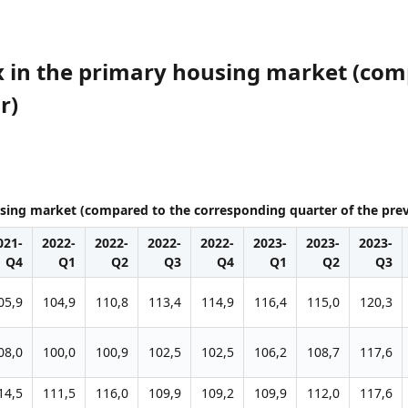
x in the primary housing market (co
r)
using market (compared to the corresponding quarter of the prev
021-
2022-
2022-
2022-
2022-
2023-
2023-
2023-
Q4
Q1
Q2
Q3
Q4
Q1
Q2
Q3
05,9
104,9
110,8
113,4
114,9
116,4
115,0
120,3
08,0
100,0
100,9
102,5
102,5
106,2
108,7
117,6
14,5
111,5
116,0
109,9
109,2
109,9
112,0
117,6