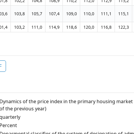
01,8
102,2
104,8
108,9
110,2
112,0
112,9
115,2
03,6
103,8
105,7
107,4
109,0
110,0
111,1
115,1
01,4
103,2
111,0
114,9
118,6
120,0
116,8
122,3
F
Dynamics of the price index in the primary housing marke
of the previous year)
quarterly
Percent
Deparmental classifier of the system of designation of admin