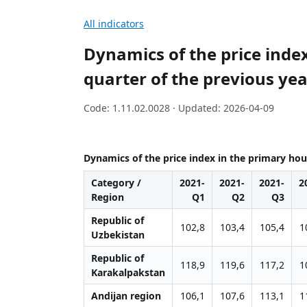
All indicators
Dynamics of the price inde
quarter of the previous yea
Code: 1.11.02.0028 · Updated: 2026-04-09
Dynamics of the price index in the primary ho
Category /
2021-
2021-
2021-
2
Region
Q1
Q2
Q3
Republic of
102,8
103,4
105,4
1
Uzbekistan
Republic of
118,9
119,6
117,2
1
Karakalpakstan
Andijan region
106,1
107,6
113,1
1