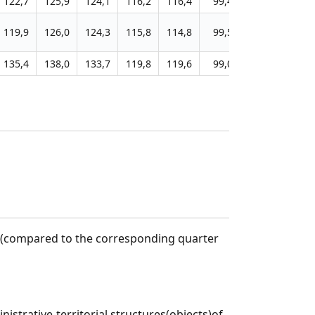
122,7
125,9
124,1
116,2
116,4
99,4
96,1
94,8
119,9
126,0
124,3
115,8
114,8
99,5
96,5
94,1
135,4
138,0
133,7
119,8
119,6
99,0
97,0
95,8
t (compared to the corresponding quarter
istrative-territorial structures(objects)of