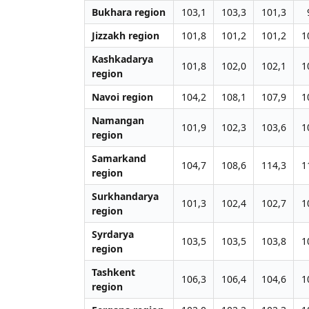
Bukhara region
103,1
103,3
101,3
Jizzakh region
101,8
101,2
101,2
1
Kashkadarya
101,8
102,0
102,1
1
region
Navoi region
104,2
108,1
107,9
1
Namangan
101,9
102,3
103,6
1
region
Samarkand
104,7
108,6
114,3
1
region
Surkhandarya
101,3
102,4
102,7
1
region
Syrdarya
103,5
103,5
103,8
1
region
Tashkent
106,3
106,4
104,6
1
region