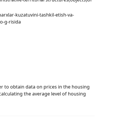
arxlar-kuzatuvini-tashkil-etish-va-
o-g-risida
n
er to obtain data on prices in the housing
alculating the average level of housing