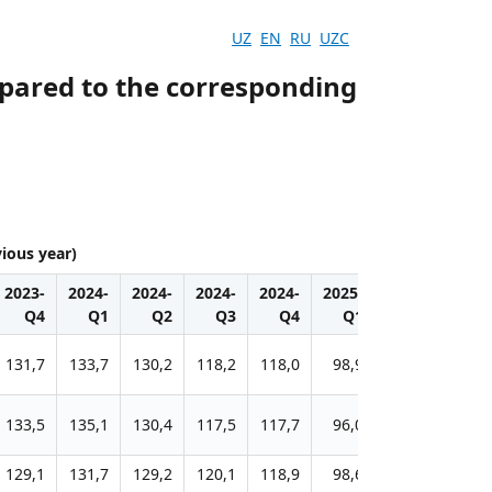
UZ
EN
RU
UZC
mpared to the corresponding
ious year)
2023-
2024-
2024-
2024-
2024-
2025-
2025-
2025-
Q4
Q1
Q2
Q3
Q4
Q1
Q2
Q3
131,7
133,7
130,2
118,2
118,0
98,9
96,9
95,6
133,5
135,1
130,4
117,5
117,7
96,0
94,5
94,5
129,1
131,7
129,2
120,1
118,9
98,6
96,0
95,0