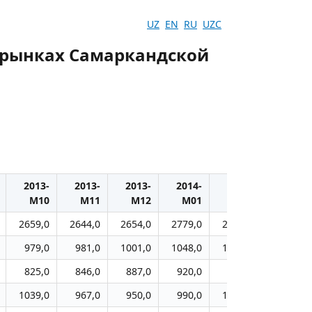
UZ
EN
RU
UZC
 рынках Самаркандской
2013-
2013-
2013-
2014-
2014-
2014-
M10
M11
M12
M01
M02
M03
2659,0
2644,0
2654,0
2779,0
2837,0
2913,0
979,0
981,0
1001,0
1048,0
1069,0
1078,0
825,0
846,0
887,0
920,0
948,0
970,0
1039,0
967,0
950,0
990,0
1020,0
1044,0