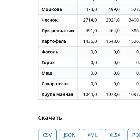
Морковь
473,0
499,0
527
Чеснок
2714,0
2921,0
3400
Лук репчатый
491,0
464,0
386
Картофель
1436,0
1543,0
1526
Фасоль
0,0
0,0
0
Горох
0,0
0,0
0
Маш
0,0
0,0
0
Сахар песок
0,0
0,0
0
Крупа манная
1044,0
1078,0
1097
Скачать
CSV
JSON
XML
XLSX
PD