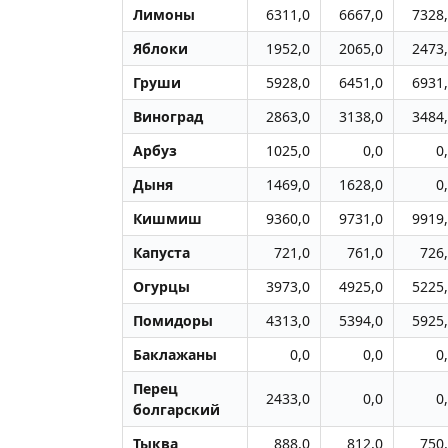
Лимоны
6311,0
6667,0
7328
Яблоки
1952,0
2065,0
2473
Груши
5928,0
6451,0
6931
Виноград
2863,0
3138,0
3484
Арбуз
1025,0
0,0
0
Дыня
1469,0
1628,0
0
Кишмиш
9360,0
9731,0
9919
Капуста
721,0
761,0
726
Огурцы
3973,0
4925,0
5225
Помидоры
4313,0
5394,0
5925
Баклажаны
0,0
0,0
0
Перец
2433,0
0,0
0
болгарский
Тыква
888,0
812,0
750