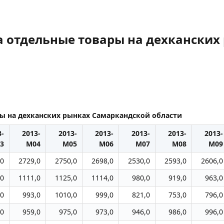
а отдельные товары на дехканских
ы на дехканских рынках Самаркандской области
3-
2013-
2013-
2013-
2013-
2013-
2013-
3
M04
M05
M06
M07
M08
M09
,0
2729,0
2750,0
2698,0
2530,0
2593,0
2606,0
,0
1111,0
1125,0
1114,0
980,0
919,0
963,0
,0
993,0
1010,0
999,0
821,0
753,0
796,0
,0
959,0
975,0
973,0
946,0
986,0
996,0