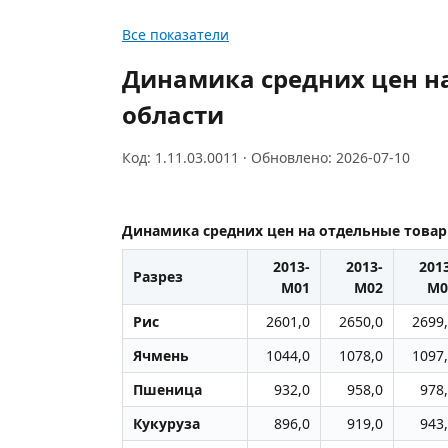
Все показатели
Динамика средних цен н
области
Код: 1.11.03.0011 · Обновлено: 2026-07-10
Динамика средних цен на отдельные товар
2013-
2013-
201
Разрез
M01
M02
M0
Рис
2601,0
2650,0
2699
Ячмень
1044,0
1078,0
1097
Пшеница
932,0
958,0
978
Кукуруза
896,0
919,0
943