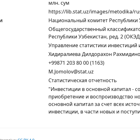
млн. cум
https://lib.stat.uz/images/metodika/ru
и
Национальный комитет Республики У
Общегосударственный классификато
Республики Узбекистан, ред. 2 (ОКЭД
Управление статистики инвестиций 
Хидиралиева Дилдорахон Рахмидин
+99871 203 80 00 (1163)
M.Jomolov@stat.uz
Статистическая отчетность
"Инвестиции в основной капитал - с
приобретение и воспроизводство но
основной капитал за счет всех ист
инвестиции, в части новых и поступ
itsenziya:
CC BY 4.0