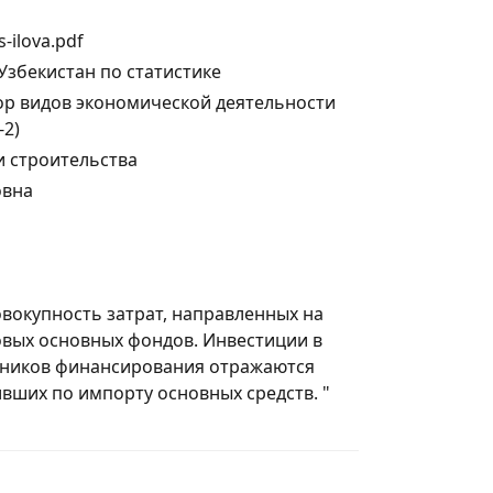
s-ilova.pdf
збекистан по статистике
р видов экономической деятельности
-2)
и строительства
овна
овокупность затрат, направленных на
вых основных фондов. Инвестиции в
очников финансирования отражаются
ивших по импорту основных средств. "