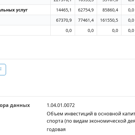
альных услуг
14465,1
62754,9
85860,4
0,0
67370,9
77461,4
161550,5
0,0
0,0
0,0
0,0
0,0
F
ора данных
1.04.01.0072
Объем инвестиций в основной капит
спорта (по видам экономической де
годовая