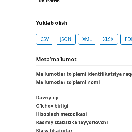
ko'rsаtish
Yuklab olish
CSV
JSON
XML
XLSX
PD
Metaʼmaʼlumot
Ma'lumotlar to'plami identifikatsiya raq
Ma'lumotlar to'plami nomi
Davriyligi
O‘lchov birligi
Hisoblash metodikasi
Rasmiy statistika tayyorlovchi
Klassifikatorlar