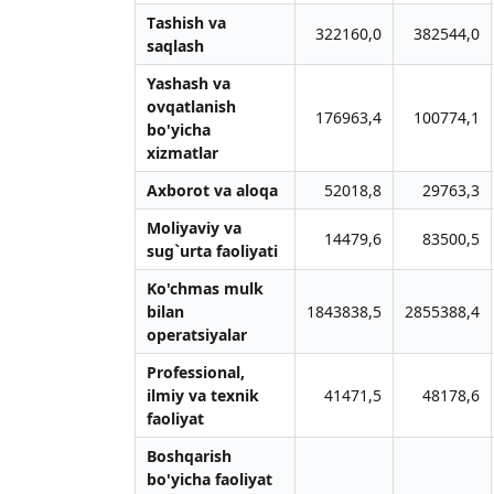
Tаshish vа
322160,0
382544,0
sаqlаsh
Yashаsh vа
ovqаtlаnish
176963,4
100774,1
bo'yichа
xizmаtlаr
Аxborot vа аloqа
52018,8
29763,3
Moliyaviy vа
14479,6
83500,5
sug`urtа fаoliyati
Ko'chmаs mulk
bilаn
1843838,5
2855388,4
operаtsiyalаr
Professionаl,
ilmiy vа texnik
41471,5
48178,6
fаoliyat
Boshqаrish
bo'yichа fаoliyat