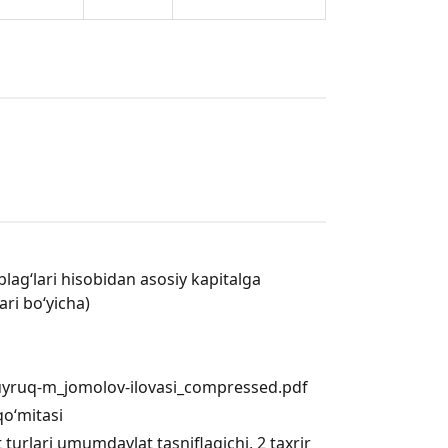
lag‘lari hisobidan asosiy kapitalga
lari bo‘yicha)
buyruq-m_jomolov-ilovasi_compressed.pdf
qo‘mitasi
 turlari umumdavlat tasniflagichi, 2 taxrir