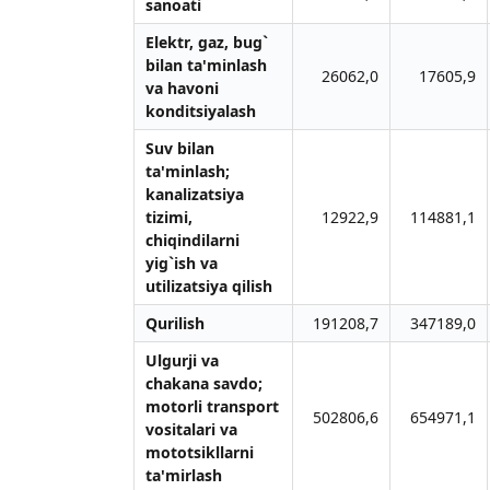
sanoati
Elektr, gаz, bug`
bilаn tа'minlаsh
26062,0
17605,9
vа hаvoni
konditsiyalаsh
Suv bilаn
tа'minlаsh;
kаnаlizаtsiya
tizimi,
12922,9
114881,1
chiqindilаrni
yig`ish vа
utilizаtsiya qilish
Qurilish
191208,7
347189,0
Ulgurji vа
chаkаnа sаvdo;
motorli trаnsport
502806,6
654971,1
vositаlаri vа
mototsikllаrni
tа'mirlаsh