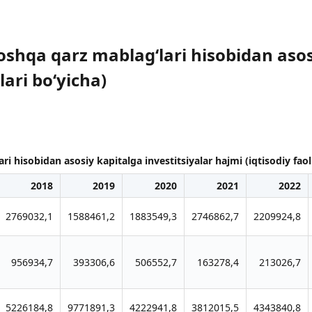
boshqa qarz mablag‘lari hisobidan asos
lari bo‘yicha)
ri hisobidan asosiy kapitalga investitsiyalar hajmi (iqtisodiy faoli
2018
2019
2020
2021
2022
2769032,1
1588461,2
1883549,3
2746862,7
2209924,8
956934,7
393306,6
506552,7
163278,4
213026,7
5226184,8
9771891,3
4222941,8
3812015,5
4343840,8