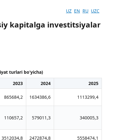
UZ
EN
RU
UZC
iy kapitalga investitsiyalar
yat turlari bo‘yicha)
2023
2024
2025
865684,2
1634386,6
1113299,4
110657,2
579011,3
340005,3
3512034,8
2472874,8
5558474,1