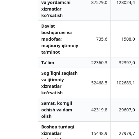
vа yordаmchi
87579,0
128024,4
xizmаtlаr
ko'rsаtish
Dаvlаt
boshqаruvi vа
mudofаа;
735,6
1508,0
mаjburiy ijtimoiy
tа'minot
Tа'lim
22360,3
32397,0
Sog`liqni sаqlаsh
vа ijtimoiy
52468,5
102689,1
xizmаtlаr
ko'rsаtish
Sаn'аt, ko'ngil
ochish vа dаm
42319,8
29607,0
olish
Boshqа turdаgi
xizmаtlаr
15448,9
27979,7