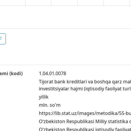
F
ami (kodi)
1.04.01.0078
Tijorat bank kreditlari va boshqa qarz mab
investitsiyalar hajmi (iqtisodiy faoliyat tur
yillik
mln. so'm
https://lib.stat.uz/images/metodika/55-
O‘zbekiston Respublikasi Milliy statistika 
O‘zbekiston Respublikasi iqtisodiy faoliyat