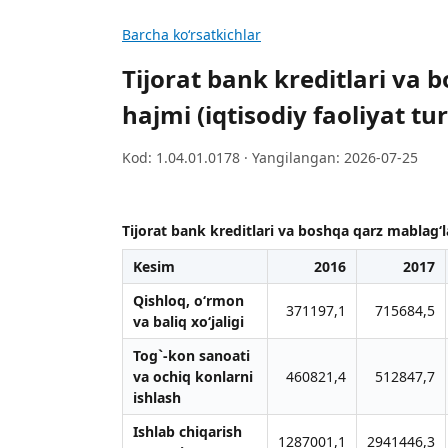
Barcha koʻrsatkichlar
Tijorat bank kreditlari va 
hajmi (iqtisodiy faoliyat tur
Kod: 1.04.01.0178 · Yangilangan: 2026-07-25
Tijorat bank kreditlari va boshqa qarz mablag‘la
Kesim
2016
2017
Qishloq, o‘rmon
371197,1
715684,5
vа bаliq xo‘jаligi
Tog`-kon sаnoаti
vа ochiq konlаrni
460821,4
512847,7
ishlаsh
Ishlab chiqarish
1287001,1
2941446,3