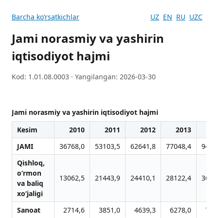
Barcha koʻrsatkichlar
UZ
EN
RU
UZC
Jami norasmiy va yashirin
iqtisodiyot hajmi
Kod: 1.01.08.0003 · Yangilangan: 2026-03-30
Jami norasmiy va yashirin iqtisodiyot hajmi
Kesim
2010
2011
2012
2013
2
JAMI
36768,0
53103,5
62641,8
77048,4
9480
Qishloq,
o‘rmon
13062,5
21443,9
24410,1
28122,4
3646
vа bаliq
xo‘jаligi
Sanoat
2714,6
3851,0
4639,3
6278,0
786