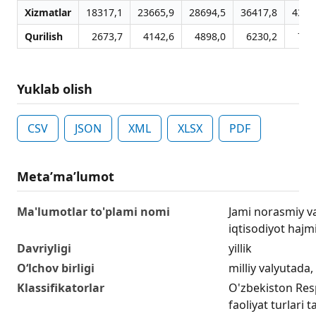
Xizmatlar
18317,1
23665,9
28694,5
36417,8
4336
Qurilish
2673,7
4142,6
4898,0
6230,2
712
Yuklab olish
CSV
JSON
XML
XLSX
PDF
Metaʼmaʼlumot
Ma'lumotlar to'plami nomi
Jami norasmiy va
iqtisodiyot hajm
Davriyligi
yillik
O‘lchov birligi
milliy valyutada
Klassifikatorlar
O'zbekiston Resp
faoliyat turlari t