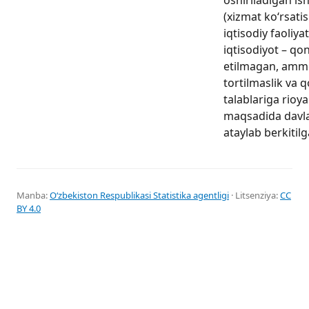
(xizmat ko‘rsatis
iqtisodiy faoliyat
iqtisodiyot – q
etilmagan, amm
tortilmaslik va q
talablariga rioya
maqsadida davla
ataylab berkitilg
Manba:
Oʻzbekiston Respublikasi Statistika agentligi
· Litsenziya:
CC
BY 4.0