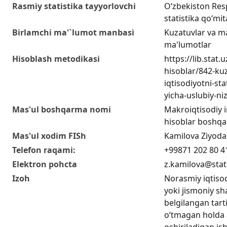
Rasmiy statistika tayyorlovchi
O‘zbekiston Resp
statistika qo‘mit
Birlamchi ma'`lumot manbasi
Kuzatuvlar va m
ma'lumotlar
Hisoblash metodikasi
https://lib.stat.
hisoblar/842-ku
iqtisodiyotni-st
yicha-uslubiy-n
Mas'ul boshqarma nomi
Makroiqtisodiy i
hisoblar boshq
Mas'ul xodim FISh
Kamilova Ziyod
Telefon raqami:
+99871 202 80 4
Elektron pohcta
z.kamilova@stat
Izoh
Norasmiy iqtisodi
yoki jismoniy s
belgilangan tart
o‘tmagan holda
oshiriladigan is