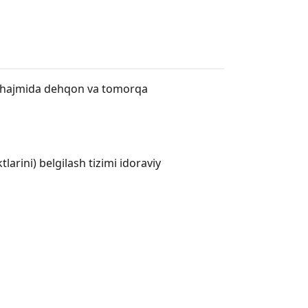
iy hajmida dehqon va tomorqa
arini) belgilash tizimi idoraviy