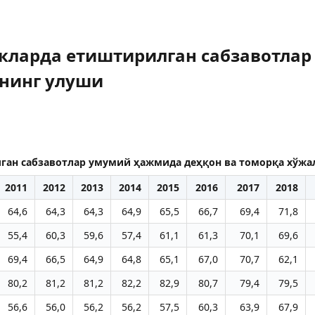
кларда етиштирилган сабзавотла
нинг улуши
ган сабзавотлар умумий ҳажмида деҳқон ва томорқа хўж
2011
2012
2013
2014
2015
2016
2017
2018
64,6
64,3
64,3
64,9
65,5
66,7
69,4
71,8
55,4
60,3
59,6
57,4
61,1
61,3
70,1
69,6
69,4
66,5
64,9
64,8
65,1
67,0
70,7
62,1
80,2
81,2
81,2
82,2
82,9
80,7
79,4
79,5
56,6
56,0
56,2
56,2
57,5
60,3
63,9
67,9