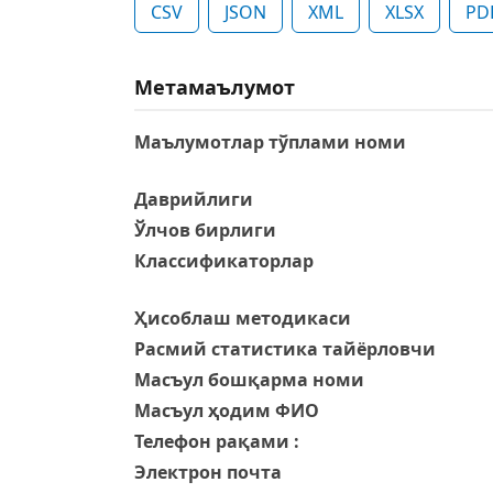
CSV
JSON
XML
XLSX
PD
Метамаълумот
Маълумотлар тўплами номи
Даврийлиги
Ўлчов бирлиги
Классификаторлар
Ҳисоблаш методикаси
Расмий статистика тайёрловчи
Масъул бошқарма номи
Масъул ҳодим ФИО
Телефон рақами :
Электрон почта