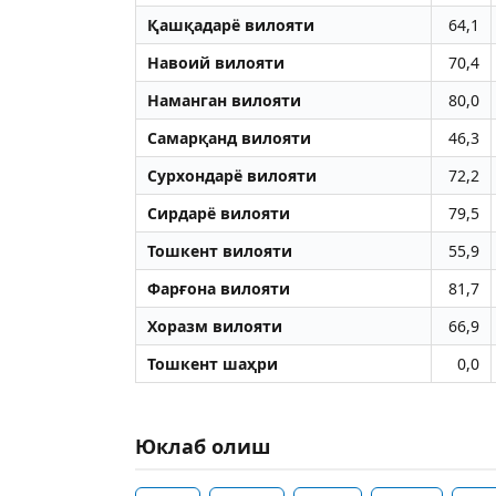
Қашқадарё вилояти
64,1
Навоий вилояти
70,4
Наманган вилояти
80,0
Самарқанд вилояти
46,3
Сурхондарё вилояти
72,2
Сирдарё вилояти
79,5
Тошкент вилояти
55,9
Фарғона вилояти
81,7
Хоразм вилояти
66,9
Тошкент шаҳри
0,0
Юклаб олиш