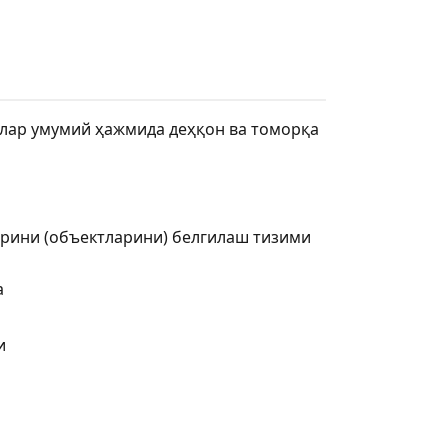
лар умумий ҳажмида деҳқон ва томорқа
арини (объектларини) белгилаш тизими
a
и