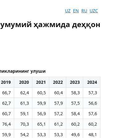
UZ
EN
RU
UZC
р умумий ҳажмида деҳқон
аликларининг улуши
2019
2020
2021
2022
2023
2024
66,7
62,4
60,5
60,4
58,3
57,3
62,7
61,3
59,9
57,9
57,5
56,6
60,7
59,1
56,9
57,2
58,4
57,6
76,4
70,3
65,1
61,2
60,2
60,2
59,9
54,2
53,3
53,3
49,6
48,1