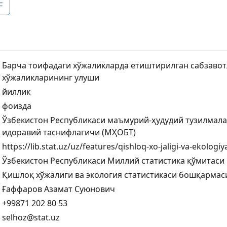
F
Барча тоифадаги хўжаликларда етиштирилган сабзавот
хўжаликларининг улуши
йиллик
фоизда
Ўзбекистон Республикаси маъмурий-ҳудудий тузилмал
идоравий таснифлагичи (МҲОБТ)
https://lib.stat.uz/uz/features/qishloq-xo-jaligi-va-ekologiy
Ўзбекистон Республикаси Миллий статистика қўмитаси
Қишлоқ хўжалиги ва экология статистикаси бошқармас
Ғаффаров Азамат Суюнович
+99871 202 80 53
selhoz@stat.uz