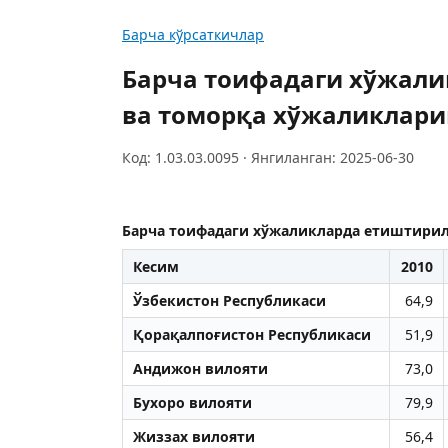
Барча кўрсаткичлар
Барча тоифадаги хўжали
ва томорқа хўжаликлари
Код: 1.03.03.0095 · Янгиланган: 2025-06-30
Барча тоифадаги хўжаликларда етиштирил
Кесим
2010
Ўзбекистон Республикаси
64,9
Қорақалпоғистон Республикаси
51,9
Aндижон вилояти
73,0
Бухоро вилояти
79,9
Жиззах вилояти
56,4