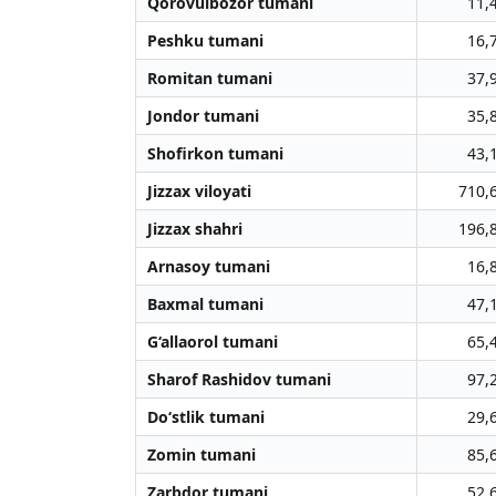
Qorovulbozor tumani
11,
Peshku tumani
16,
Romitan tumani
37,
Jondor tumani
35,
Shofirkon tumani
43,
Jizzax viloyati
710,
Jizzax shahri
196,
Arnasoy tumani
16,
Baxmal tumani
47,
G‘allaorol tumani
65,
Sharof Rashidov tumani
97,
Do‘stlik tumani
29,
Zomin tumani
85,
Zarbdor tumani
52,