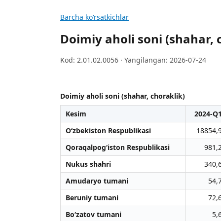
Barcha koʻrsatkichlar
Doimiy aholi soni (shahar, 
Kod: 2.01.02.0056 · Yangilangan: 2026-07-24
Doimiy aholi soni (shahar, choraklik)
Kesim
2024-Q
O‘zbekiston Respublikasi
18854,
Qoraqalpog‘iston Respublikasi
981,
Nukus shahri
340,
Amudaryo tumani
54,
Beruniy tumani
72,
Bo‘zatov tumani
5,