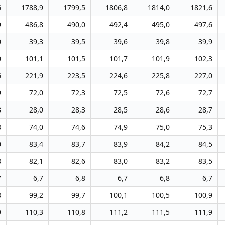
6
1788,9
1799,5
1806,8
1814,0
1821,6
9
486,8
490,0
492,4
495,0
497,6
0
39,3
39,5
39,6
39,8
39,9
0
101,1
101,5
101,7
101,9
102,3
6
221,9
223,5
224,6
225,8
227,0
9
72,0
72,3
72,5
72,6
72,7
8
28,0
28,3
28,5
28,6
28,7
8
74,0
74,6
74,9
75,0
75,3
0
83,4
83,7
83,9
84,2
84,5
8
82,1
82,6
83,0
83,2
83,5
7
6,7
6,8
6,7
6,8
6,7
8
99,2
99,7
100,1
100,5
100,9
9
110,3
110,8
111,2
111,5
111,9