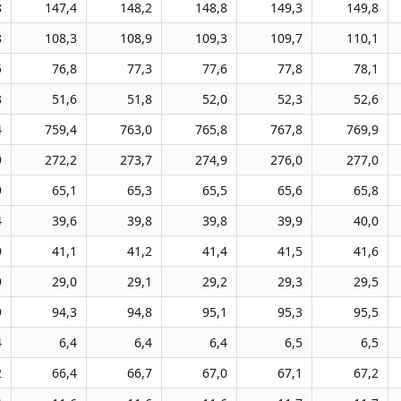
8
147,4
148,2
148,8
149,3
149,8
8
108,3
108,9
109,3
109,7
110,1
5
76,8
77,3
77,6
77,8
78,1
3
51,6
51,8
52,0
52,3
52,6
4
759,4
763,0
765,8
767,8
769,9
9
272,2
273,7
274,9
276,0
277,0
9
65,1
65,3
65,5
65,6
65,8
4
39,6
39,8
39,8
39,9
40,0
9
41,1
41,2
41,4
41,5
41,6
9
29,0
29,1
29,2
29,3
29,5
9
94,3
94,8
95,1
95,3
95,5
4
6,4
6,4
6,4
6,5
6,5
2
66,4
66,7
67,0
67,1
67,2