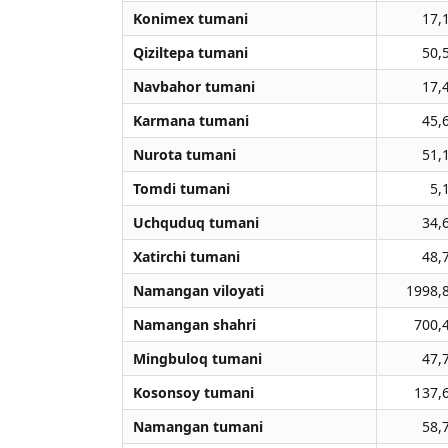
Konimex tumani
17,
Qiziltepa tumani
50,
Navbahor tumani
17,
Karmana tumani
45,
Nurota tumani
51,
Tomdi tumani
5,
Uchquduq tumani
34,
Xatirchi tumani
48,
Namangan viloyati
1998,
Namangan shahri
700,
Mingbuloq tumani
47,
Kosonsoy tumani
137,
Namangan tumani
58,