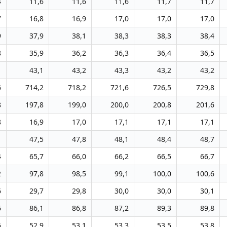
4
11,6
11,6
11,6
11,7
11,7
7
16,8
16,9
17,0
17,0
17,0
9
37,9
38,1
38,3
38,3
38,4
8
35,9
36,2
36,3
36,4
36,5
1
43,1
43,2
43,3
43,2
43,2
6
714,2
718,2
721,6
726,5
729,8
8
197,8
199,0
200,0
200,8
201,6
8
16,9
17,0
17,1
17,1
17,1
1
47,5
47,8
48,1
48,4
48,7
4
65,7
66,0
66,2
66,5
66,7
2
97,8
98,5
99,1
100,0
100,6
6
29,7
29,8
30,0
30,0
30,1
6
86,1
86,8
87,2
89,3
89,8
6
52,9
53,1
53,3
53,5
53,8