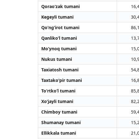
Qorao‘zak tumani
16,
Kegeyli tumani
30,
Qo‘ng‘irot tumani
86,
Qanliko‘l tumani
13,
Mo‘ynoq tumani
15,
Nukus tumani
10,
Taxiatosh tumani
54,
Taxtako‘pir tumani
16,
To‘rtko‘l tumani
85,
Xo‘jayli tumani
82,
Chimboy tumani
59,
Shumanay tumani
15,
Ellikkala tumani
21,