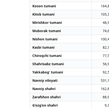
Koson tumani
164,
Kitob tumani
105,
Mirishkor tumani
48,
Muborak tumani
74,
Nishon tumani
100,
Kasbi tumani
82,
Chiroqchi tumani
77,
Shahrisabz tumani
56,
Yakkabog‘ tumani
92,
Navoiy viloyati
531,
Navoiy shahri
162,
Zarafshon shahri
88,
G‘ozg‘on shahri
9,