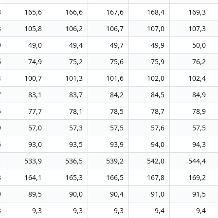
8
165,6
166,6
167,6
168,4
169,3
3
105,8
106,2
106,7
107,0
107,3
9
49,0
49,4
49,7
49,9
50,0
6
74,9
75,2
75,6
75,9
76,2
4
100,7
101,3
101,6
102,0
102,4
7
83,1
83,7
84,2
84,5
84,9
5
77,7
78,1
78,5
78,7
78,9
9
57,0
57,3
57,5
57,6
57,5
5
93,0
93,5
93,9
94,0
94,3
1
533,9
536,5
539,2
542,0
544,4
8
164,1
165,3
166,5
167,8
169,2
9
89,5
90,0
90,4
91,0
91,5
3
9,3
9,3
9,3
9,4
9,4