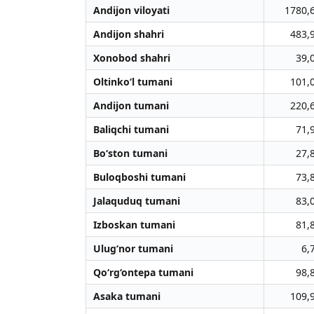
Andijon viloyati
1780,
Andijon shahri
483,
Xonobod shahri
39,
Oltinko‘l tumani
101,
Andijon tumani
220,
Baliqchi tumani
71,
Bo‘ston tumani
27,
Buloqboshi tumani
73,
Jalaquduq tumani
83,
Izboskan tumani
81,
Ulug‘nor tumani
6,
Qo‘rg‘ontepa tumani
98,
Asaka tumani
109,