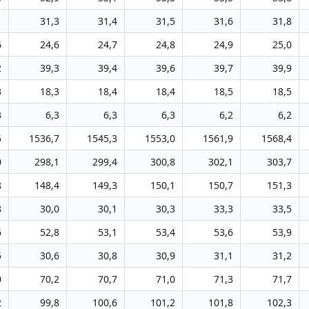
1
31,3
31,4
31,5
31,6
31,8
6
24,6
24,7
24,8
24,9
25,0
2
39,3
39,4
39,6
39,7
39,9
3
18,3
18,4
18,4
18,5
18,5
3
6,3
6,3
6,3
6,2
6,2
5
1536,7
1545,3
1553,0
1561,9
1568,4
0
298,1
299,4
300,8
302,1
303,7
8
148,4
149,3
150,1
150,7
151,3
8
30,0
30,1
30,3
33,3
33,5
6
52,8
53,1
53,4
53,6
53,9
5
30,6
30,8
30,9
31,1
31,2
0
70,2
70,7
71,0
71,3
71,7
2
99,8
100,6
101,2
101,8
102,3