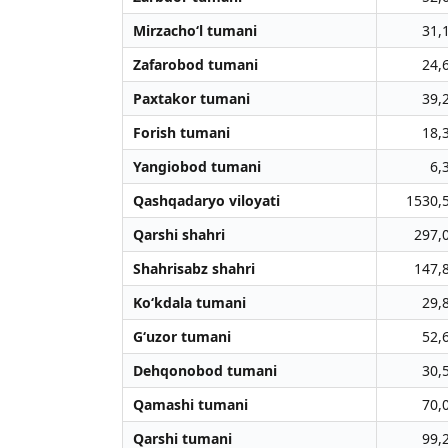
Mirzacho‘l tumani
31,
Zafarobod tumani
24,
Paxtakor tumani
39,
Forish tumani
18,
Yangiobod tumani
6,
Qashqadaryo viloyati
1530,
Qarshi shahri
297,
Shahrisabz shahri
147,
Ko‘kdala tumani
29,
G‘uzor tumani
52,
Dehqonobod tumani
30,
Qamashi tumani
70,
Qarshi tumani
99,