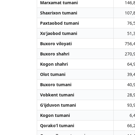
Marxamat tumani
146,
Shaxrixon tumani
107,
Paxtaobod tumani
76,
Xo‘jaobod tumani
51,
Buxoro viloyati
756,
Buxoro shahri
270,
Kogon shahri
64,
Olot tumani
39,
Buxoro tumani
40,
Vobkent tumani
28,
G‘ijduvon tumani
93,
Kogon tumani
6,
Qorako‘l tumani
66,