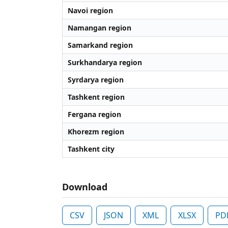
Navoi region
Namangan region
Samarkand region
Surkhandarya region
Syrdarya region
Tashkent region
Fergana region
Khorezm region
Tashkent city
Download
CSV
JSON
XML
XLSX
PD