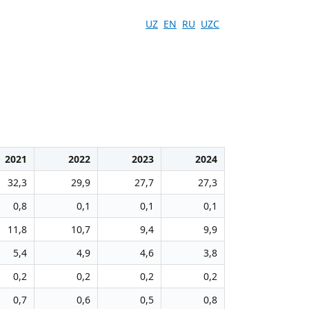
UZ
EN
RU
UZC
2021
2022
2023
2024
32,3
29,9
27,7
27,3
0,8
0,1
0,1
0,1
11,8
10,7
9,4
9,9
5,4
4,9
4,6
3,8
0,2
0,2
0,2
0,2
0,7
0,6
0,5
0,8