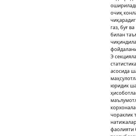
оширилади
очиқ конл
чиқарадига
газ, буғ в
билан таъ
чиқиндила
фойдаланиш
Э секциял
статистик
асосида ш
маҳсулотл
юридик ша
ҳисоботла
маълумотл
корхонала
чораклик 
натижалар
фаолияти 