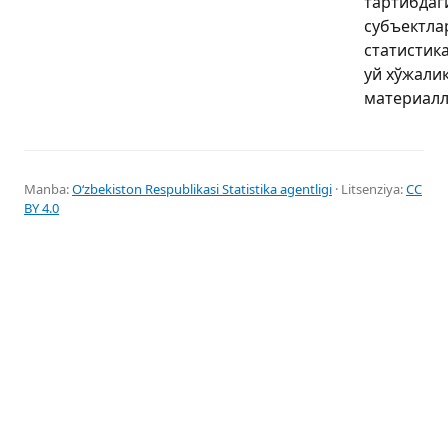
тартибдаг
субъектла
статистика
уй хўжали
материалл
Manba:
Oʻzbekiston Respublikasi Statistika agentligi
· Litsenziya:
CC
BY 4.0