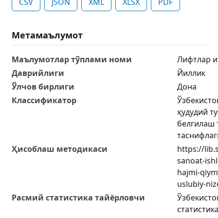
CSV
JSON
XML
XLSX
PDF
Метамаълумот
Маълумотлар тўплами номи
Лифтлар 
Даврийлиги
Йиллик
Ўлчов бирлиги
Дона
Классификатор
Ўзбекисто
ҳудудий т
белгилаш 
таснифлаг
Ҳисоблаш методикаси
https://lib
sanoat-ish
hajmi-qiym
uslubiy-niz
Расмий статистика тайёрловчи
Ўзбекисто
статистик