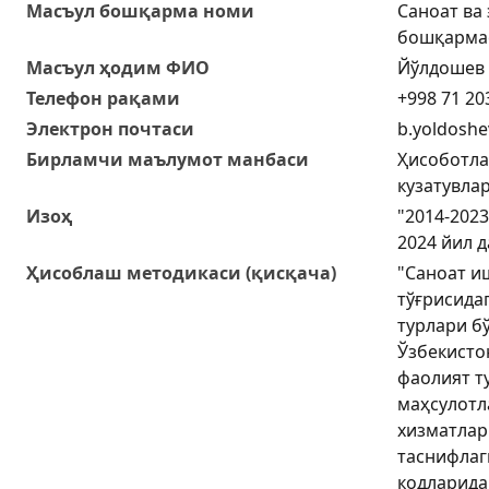
Масъул бошқарма номи
Саноат ва
бошқарма
Масъул ҳодим ФИО
Йўлдошев 
Телефон рақами
+998 71 20
Электрон почтаси
b.yoldoshe
Бирламчи маълумот манбаси
Ҳисоботла
кузатувла
Изоҳ
"2014-2023
2024 йил 
Ҳисоблаш методикаси (қисқача)
"Саноат и
тўғрисида
турлари б
Ўзбекисто
фаолият т
маҳсулотл
хизматлар
таснифлаг
кодларида