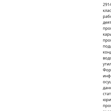
291
кла
раб
дея
про
кар
про
пода
кон
вод
утил
Фор
инф
осу
дан
ста
юри
про