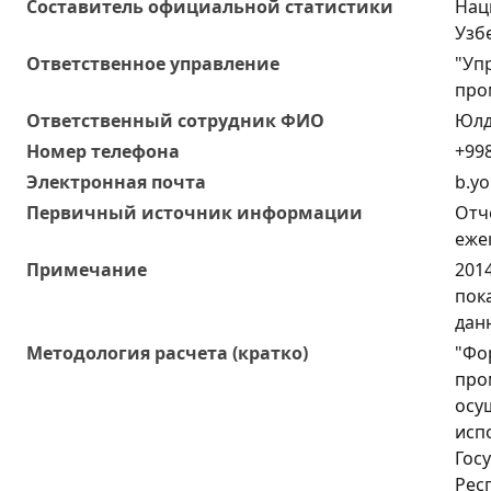
Составитель официальной статистики
Нац
Узб
Ответственное управление
"Уп
про
Oтветственный сотрудник ФИО
Юлд
Номер телефона
+998
Электронная почта
b.yo
Первичный источник информации
Отч
еже
Примечание
201
пок
дан
Методология расчета (кратко)
"Фо
про
осу
исп
Гос
Рес