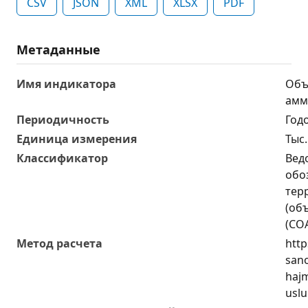
CSV
JSON
XML
XLSX
PDF
Метаданные
Имя индикатора
Объ
амм
Периодичность
Год
Единица измерения
Тыс.
Классификатор
Вед
обо
тер
(об
(СО
Метод расчета
http
sano
hajm
uslu