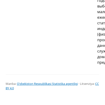
год
выб
мал
еже
ста
инд
(фи
про
дан
слу
дом
пре
Manba:
Oʻzbekiston Respublikasi Statistika agentligi
· Litsenziya:
CC
BY 4.0