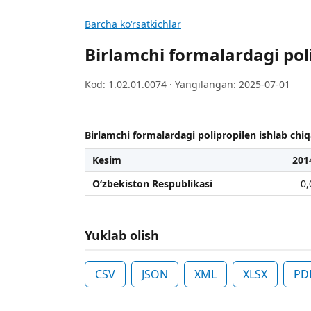
Barcha koʻrsatkichlar
Birlamchi formalardagi pol
Kod: 1.02.01.0074 · Yangilangan: 2025-07-01
Birlamchi formalardagi polipropilen ishlab chi
Kesim
201
O‘zbekiston Respublikasi
0,
Yuklab olish
CSV
JSON
XML
XLSX
PD