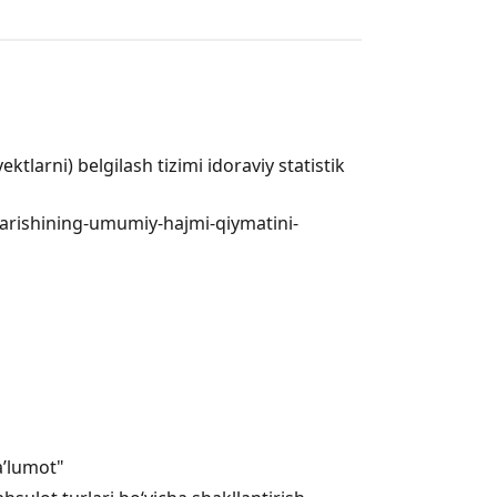
tlarni) belgilash tizimi idoraviy statistik
iqarishining-umumiy-hajmi-qiymatini-
ma’lumot"