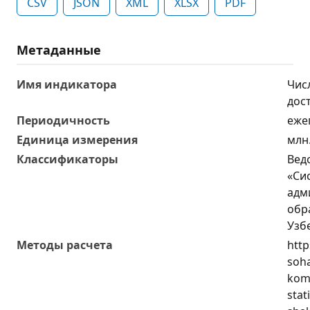
CSV
JSON
XML
XLSX
PDF
Метаданные
Имя индикатора
Чис
дос
Периодичность
еже
Единица измерения
млн
Классификаторы
Вед
«Си
адм
обр
Узб
Методы расчета
http
soha
komm
stat