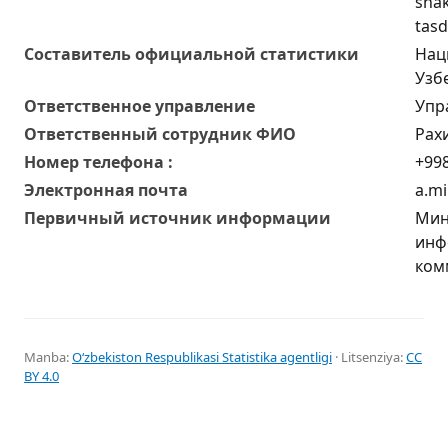
shak
tasd
Составитель официальной статистики
Нац
Узб
Ответственное управление
Упр
Oтветственный сотрудник ФИО
Рах
Номер телефона :
+998
Электронная почта
a.mi
Первичный источник информации
Мин
инф
ком
Manba:
Oʻzbekiston Respublikasi Statistika agentligi
· Litsenziya:
CC
BY 4.0