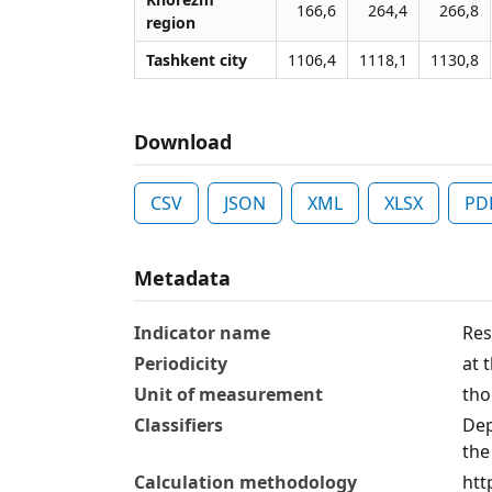
166,6
264,4
266,8
region
Tashkent city
1106,4
1118,1
1130,8
Download
CSV
JSON
XML
XLSX
PD
Metadata
Indicator name
Res
Periodicity
at 
Unit of measurement
tho
Classifiers
Dep
the
Calculation methodology
htt