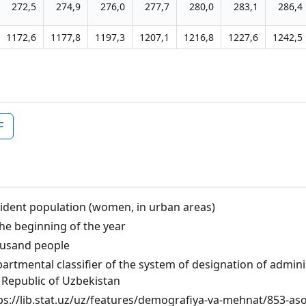
272,5
274,9
276,0
277,7
280,0
283,1
286,4
1172,6
1177,8
1197,3
1207,1
1216,8
1227,6
1242,5
F
ident population (women, in urban areas)
the beginning of the year
usand people
artmental classifier of the system of designation of administ
 Republic of Uzbekistan
ps://lib.stat.uz/uz/features/demografiya-va-mehnat/853-aso