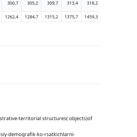
300,7
305,2
309,7
313,4
318,2
324,1
329,
1262,4
1284,7
1315,2
1375,7
1459,3
1506,7
1548,
rative-territorial structures( objects)of
siy-demografik-ko-rsatkichlarni-