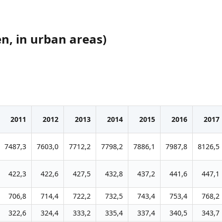
n, in urban areas)
2011
2012
2013
2014
2015
2016
2017
7487,3
7603,0
7712,2
7798,2
7886,1
7987,8
8126,5
422,3
422,6
427,5
432,8
437,2
441,6
447,1
706,8
714,4
722,2
732,5
743,4
753,4
768,2
322,6
324,4
333,2
335,4
337,4
340,5
343,7