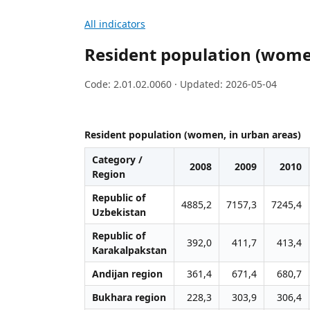
All indicators
Resident population (wome
Code: 2.01.02.0060 · Updated: 2026-05-04
Resident population (women, in urban areas)
Category /
2008
2009
2010
Region
Republic of
4885,2
7157,3
7245,4
Uzbekistan
Republic of
392,0
411,7
413,4
Karakalpakstan
Andijan region
361,4
671,4
680,7
Bukhara region
228,3
303,9
306,4