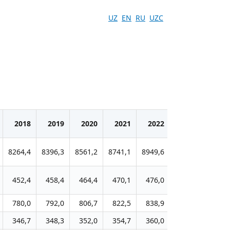
UZ
EN
RU
UZC
2018
2019
2020
2021
2022
2023
202
8264,4
8396,3
8561,2
8741,1
8949,6
9165,4
9362,
452,4
458,4
464,4
470,1
476,0
482,7
488,
780,0
792,0
806,7
822,5
838,9
856,4
874,
346,7
348,3
352,0
354,7
360,0
367,3
373,