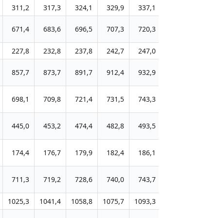
311,2
317,3
324,1
329,9
337,1
345,4
352,
671,4
683,6
696,5
707,3
720,3
735,5
751,
227,8
232,8
237,8
242,7
247,0
253,0
258,
857,7
873,7
891,7
912,4
932,9
954,5
976,
698,1
709,8
721,4
731,5
743,3
757,9
772,
445,0
453,2
474,4
482,8
493,5
505,3
517,
174,4
176,7
179,9
182,4
186,1
192,1
195,
711,3
719,2
728,6
740,0
743,7
754,1
768,
1025,3
1041,4
1058,8
1075,7
1093,3
1130,4
1153,