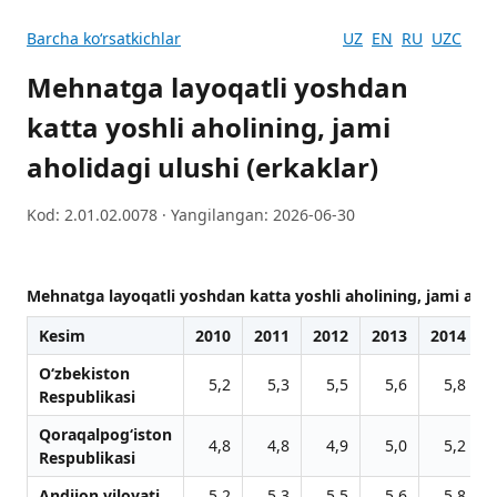
Barcha koʻrsatkichlar
UZ
EN
RU
UZC
Mehnatga layoqatli yoshdan
katta yoshli aholining, jami
aholidagi ulushi (erkaklar)
Kod: 2.01.02.0078 · Yangilangan: 2026-06-30
Mehnatga layoqatli yoshdan katta yoshli aholining, jami aholi
Kesim
2010
2011
2012
2013
2014
O‘zbekiston
5,2
5,3
5,5
5,6
5,8
Respublikasi
Qoraqalpog‘iston
4,8
4,8
4,9
5,0
5,2
Respublikasi
Andijon viloyati
5,2
5,3
5,5
5,6
5,8