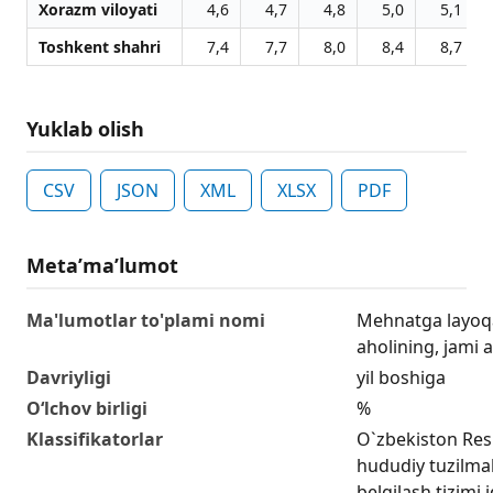
Xorazm viloyati
4,6
4,7
4,8
5,0
5,1
Toshkent shahri
7,4
7,7
8,0
8,4
8,7
Yuklab olish
CSV
JSON
XML
XLSX
PDF
Metaʼmaʼlumot
Ma'lumotlar to'plami nomi
Mehnatga layoqa
aholining, jami a
Davriyligi
yil boshiga
O‘lchov birligi
%
Klassifikatorlar
O`zbekiston Res
hududiy tuzilmala
belgilash tizimi 