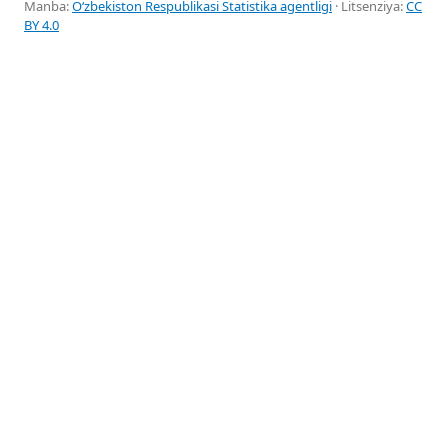
Manba:
Oʻzbekiston Respublikasi Statistika agentligi
· Litsenziya:
CC
BY 4.0