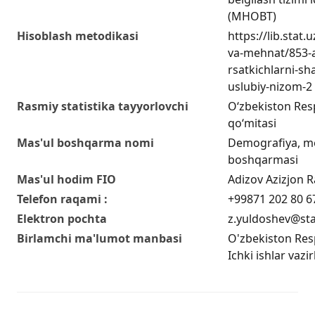
(MHOBT)
Hisoblash metodikasi
https://lib.stat
va-mehnat/853-a
rsatkichlarni-sha
uslubiy-nizom-2
Rasmiy statistika tayyorlovchi
O‘zbekiston Respu
qo‘mitasi
Mas'ul boshqarma nomi
Demografiya, me
boshqarmasi
Mas'ul hodim FIO
Adizov Azizjon Ra
Telefon raqami :
+99871 202 80 6
Elektron pochta
z.yuldoshev@sta
Birlamchi ma'lumot manbasi
O'zbekiston Respu
Ichki ishlar vazir