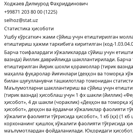
Ходжаев Дилмурод Фаҳриддинович
+99871 203 80 00 (1225)
selhoz@stat.uz
Статистика ҳисоботи
Ушбу кўрсаткич жами сўйиш учун етиштирилган молла
етиштириш ҳажми таркибига киритилган (код-1.03.04.0
Барча тоифалардаги хўжаликларда сўйиш учун етишт
вазнда) йиллик даврийликда шакллантирилади. Барча
етиштирилган йирик шохли қорамоллар (тирик вазнда
маҳалла фуқаролар йиғинлари (деҳқон ва томорқа хў
билан шуғулланувчи ташкилотлар томонидан статисти
Маълумотларни шакллантириш ва сўйиш учун етишти
(тирик вазнда) ҳисоблаш учун 1 фх шакли (йиллик) «
ҳисобот», 4 дх шакли (чораклик) «Деҳқон ва томорқа 
ҳисобот», деҳқон ва ёрдамчи хўжаликлар фаолияти тўғ
хўжалиги фаолияти тўғрисида ҳисобот», 1 кб (қх) (1 к
корхонанинг қишлоқ хўжалиги фаолияти тўғрисида ҳ
маълумотлардан фойдаланилади. Юқоридаги ҳисоботл