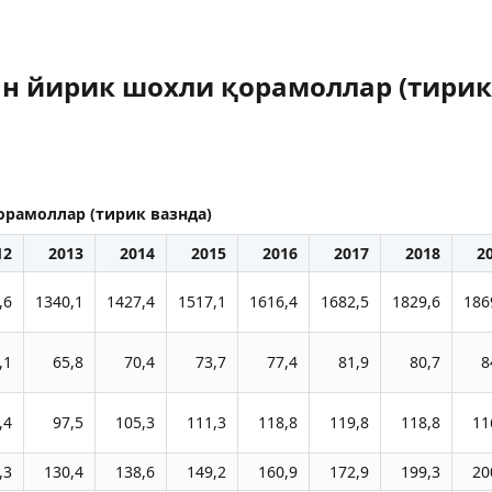
н йирик шохли қорамоллар (тирик
рамоллар (тирик вазнда)
12
2013
2014
2015
2016
2017
2018
2
,6
1340,1
1427,4
1517,1
1616,4
1682,5
1829,6
186
,1
65,8
70,4
73,7
77,4
81,9
80,7
8
,4
97,5
105,3
111,3
118,8
119,8
118,8
11
,3
130,4
138,6
149,2
160,9
172,9
199,3
20