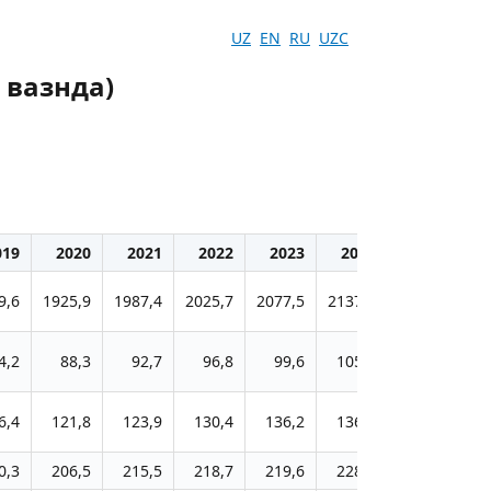
UZ
EN
RU
UZC
 вазнда)
019
2020
2021
2022
2023
2024
9,6
1925,9
1987,4
2025,7
2077,5
2137,6
4,2
88,3
92,7
96,8
99,6
105,7
6,4
121,8
123,9
130,4
136,2
136,7
0,3
206,5
215,5
218,7
219,6
228,3