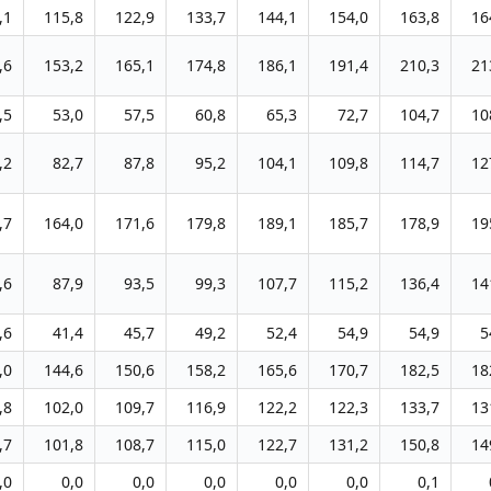
,1
115,8
122,9
133,7
144,1
154,0
163,8
16
,6
153,2
165,1
174,8
186,1
191,4
210,3
21
,5
53,0
57,5
60,8
65,3
72,7
104,7
10
,2
82,7
87,8
95,2
104,1
109,8
114,7
12
,7
164,0
171,6
179,8
189,1
185,7
178,9
19
,6
87,9
93,5
99,3
107,7
115,2
136,4
14
,6
41,4
45,7
49,2
52,4
54,9
54,9
5
,0
144,6
150,6
158,2
165,6
170,7
182,5
18
,8
102,0
109,7
116,9
122,2
122,3
133,7
13
,7
101,8
108,7
115,0
122,7
131,2
150,8
14
,0
0,0
0,0
0,0
0,0
0,0
0,1