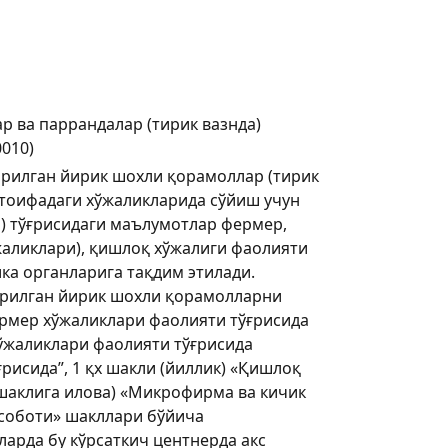
р ва паррандалар (тирик вазнда)
010)
ирилган йирик шохли қорамоллар (тирик
 тоифадаги хўжаликларида сўйиш учун
) тўғрисидаги маълумотлар фермер,
жаликлари), қишлоқ хўжалиги фаолияти
ка органларига тақдим этилади.
рилган йирик шохли қорамолларни
Фермер хўжаликлари фаолияти тўғрисида
хўжаликлари фаолияти тўғрисида
рисида”, 1 қх шакли (йиллик) «Қишлоқ
б шаклига илова) «Микрофирма ва кичик
исоботи» шакллари бўйича
арда бу кўрсаткич центнерда акс