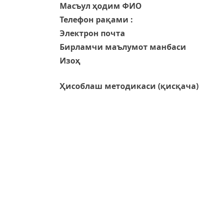
Масъул ҳодим ФИО
Телефон рақами :
Электрон почта
Бирламчи маълумот манбаси
Изоҳ
Ҳисоблаш методикаси (қисқача)