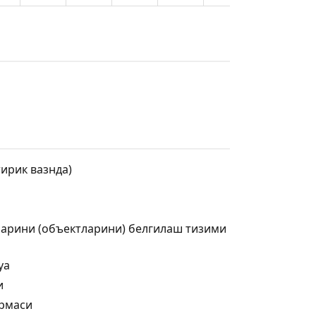
ирик вазнда)
ларини (объектларини) белгилаш тизими
ya
и
армаси