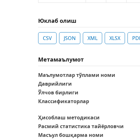
Юклаб олиш
CSV
JSON
XML
XLSX
PD
Метамаълумот
Маълумотлар тўплами номи
Даврийлиги
Ўлчов бирлиги
Классификаторлар
Ҳисоблаш методикаси
Расмий статистика тайёрловчи
Масъул бошқарма номи