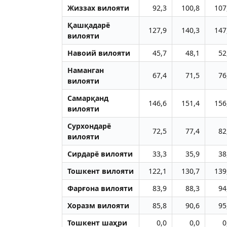
Жиззах вилояти
92,3
100,8
107
Қашқадарё
127,9
140,3
147
вилояти
Навоий вилояти
45,7
48,1
52
Наманган
67,4
71,5
76
вилояти
Самарқанд
146,6
151,4
156
вилояти
Сурхондарё
72,5
77,4
82
вилояти
Сирдарё вилояти
33,3
35,9
38
Тошкент вилояти
122,1
130,7
139
Фарғона вилояти
83,9
88,3
94
Хоразм вилояти
85,8
90,6
95
Тошкент шаҳри
0,0
0,0
0