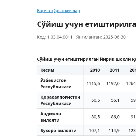
Барча кўрсаткичлар
Сўйиш учун етиштирилга
Код: 1.03.04.0011 · Янгиланган: 2025-06-30
Сўйиш учун етиштирилган йирик шохли қо
Кесим
2010
2011
20
Ўзбекистон
1115,6
1192,0
1264
Республикаси
Қорақалпоғистон
50,5
56,1
59
Республикаси
Aндижон
80,5
86,0
91
вилояти
Бухоро вилояти
107,1
114,9
123