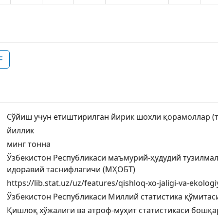
F
Сўйиш учун етиштирилган йирик шохли қорамоллар (т
йиллик
минг тонна
Ўзбекистон Республикаси маъмурий-ҳудудий тузилма
идоравий таснифлагичи (МҲОБТ)
https://lib.stat.uz/uz/features/qishloq-xo-jaligi-va-ekologi
Ўзбекистон Республикаси Миллий статистика қўмитас
Қишлоқ хўжалиги ва атроф-муҳит статистикаси бошқ