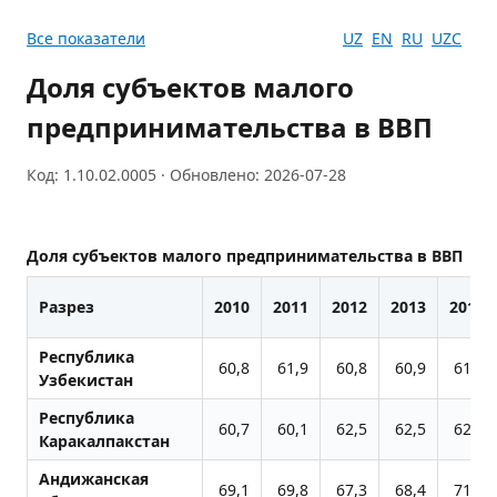
Все показатели
UZ
EN
RU
UZC
Доля субъектов малого
предпринимательства в ВВП
Код: 1.10.02.0005 · Обновлено: 2026-07-28
Доля субъектов малого предпринимательства в ВВП
Разрез
2010
2011
2012
2013
2014
Республика
60,8
61,9
60,8
60,9
61,9
Узбекистан
Республика
60,7
60,1
62,5
62,5
62,7
Каракалпакстан
Андижанская
69,1
69,8
67,3
68,4
71,3