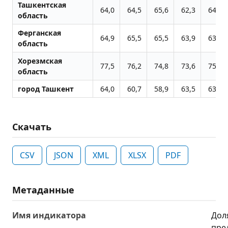
Ташкентская
64,0
64,5
65,6
62,3
64,3
область
Ферганская
64,9
65,5
65,5
63,9
63,6
область
Хорезмская
77,5
76,2
74,8
73,6
75,0
область
город Ташкент
64,0
60,7
58,9
63,5
63,3
Скачать
CSV
JSON
XML
XLSX
PDF
Метаданные
Имя индикатора
Дол
пре