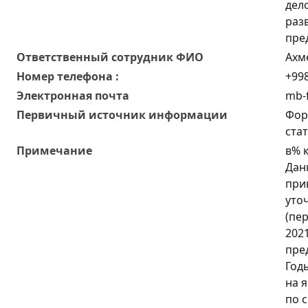
дел
раз
пре
Oтветственный сотрудник ФИО
Ахм
Номер телефона :
+998
Электронная почта
mb-f
Первичный источник информации
Фор
ста
Примечание
в% 
Данн
при
уто
(пе
2021
пре
Год
на 
по 