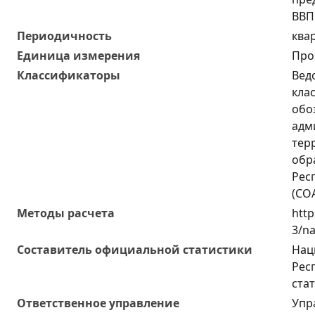
ВВП
Периодичность
ква
Единица измерения
Про
Классификаторы
Вед
кла
обо
адм
тер
обр
Рес
(СО
Методы расчета
http
3/na
Составитель официальной статистики
Нац
Рес
ста
Ответственное управление
Упр