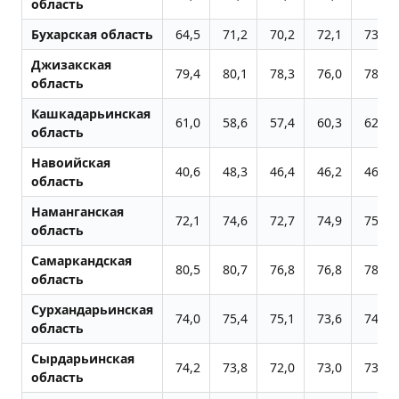
область
Бухарская область
64,5
71,2
70,2
72,1
73,6
Джизакская
79,4
80,1
78,3
76,0
78,4
область
Кашкадарьинская
61,0
58,6
57,4
60,3
62,2
область
Навоийская
40,6
48,3
46,4
46,2
46,1
область
Наманганская
72,1
74,6
72,7
74,9
75,4
область
Самаркандская
80,5
80,7
76,8
76,8
78,0
область
Сурхандарьинская
74,0
75,4
75,1
73,6
74,4
область
Сырдарьинская
74,2
73,8
72,0
73,0
73,9
область