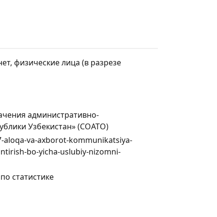
ет, физические лица (в разрезе
ачения административно-
ублики Узбекистан» (СОАТО)
647-aloqa-va-axborot-kommunikatsiya-
lantirish-bo-yicha-uslubiy-nizomni-
по статистике