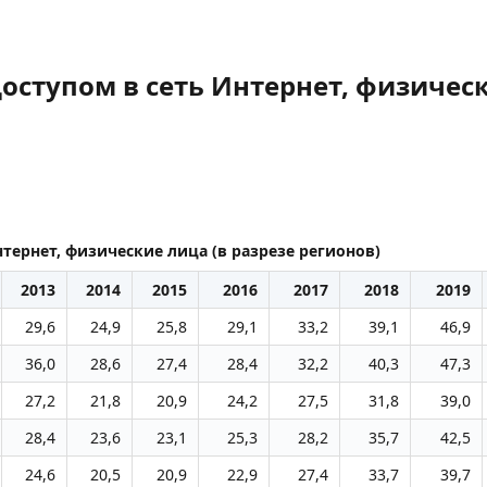
оступом в сеть Интернет, физическ
нтернет, физические лица (в разрезе регионов)
2013
2014
2015
2016
2017
2018
2019
29,6
24,9
25,8
29,1
33,2
39,1
46,9
36,0
28,6
27,4
28,4
32,2
40,3
47,3
27,2
21,8
20,9
24,2
27,5
31,8
39,0
28,4
23,6
23,1
25,3
28,2
35,7
42,5
24,6
20,5
20,9
22,9
27,4
33,7
39,7