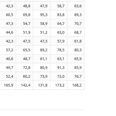
42,3
48,8
47,9
58,7
63,6
60,5
69,8
95,3
83,8
89,3
47,3
54,7
58,9
64,7
70,7
44,6
51,9
51,2
63,0
68,7
42,3
47,5
47,3
57,9
61,8
57,2
65,5
89,2
78,5
80,3
40,6
48,7
61,1
63,1
65,9
49,7
72,8
80,9
91,3
85,9
52,4
60,2
73,9
72,0
76,7
165,9
142,4
131,8
173,2
168,2