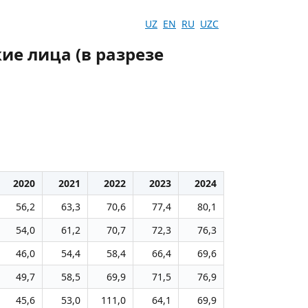
UZ
EN
RU
UZC
ие лица (в разрезе
2020
2021
2022
2023
2024
56,2
63,3
70,6
77,4
80,1
54,0
61,2
70,7
72,3
76,3
46,0
54,4
58,4
66,4
69,6
49,7
58,5
69,9
71,5
76,9
45,6
53,0
111,0
64,1
69,9