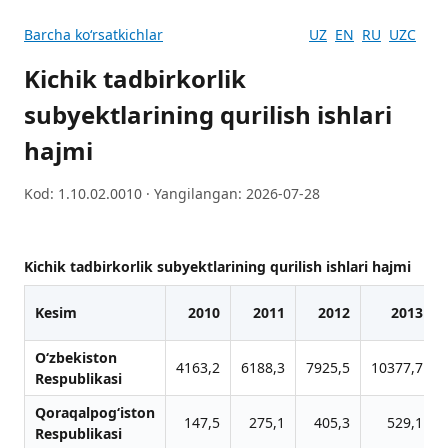
Barcha koʻrsatkichlar
UZ
EN
RU
UZC
Kichik tadbirkorlik
subyektlarining qurilish ishlari
hajmi
Kod: 1.10.02.0010 · Yangilangan: 2026-07-28
Kichik tadbirkorlik subyektlarining qurilish ishlari hajmi
Kesim
2010
2011
2012
2013
O‘zbekiston
4163,2
6188,3
7925,5
10377,7
Respublikasi
Qoraqalpog‘iston
147,5
275,1
405,3
529,1
Respublikasi