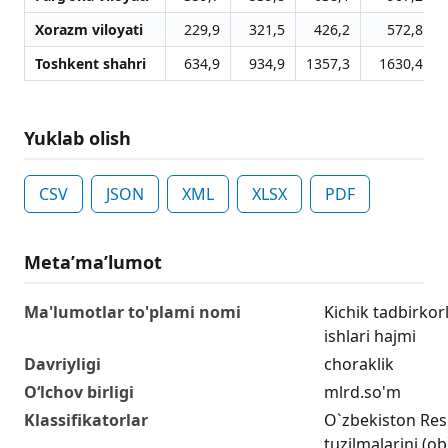
Xorazm viloyati
229,9
321,5
426,2
572,8
Toshkent shahri
634,9
934,9
1357,3
1630,4
Yuklab olish
CSV
JSON
XML
XLSX
PDF
Metaʼmaʼlumot
Ma'lumotlar to'plami nomi
Kichik tadbirkor
ishlari hajmi
Davriyligi
choraklik
O‘lchov birligi
mlrd.so'm
Klassifikatorlar
O`zbekiston Res
tuzilmalarini (ob