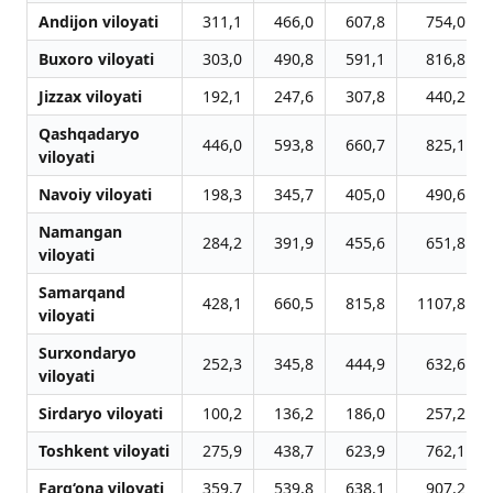
Andijon viloyati
311,1
466,0
607,8
754,0
Buxoro viloyati
303,0
490,8
591,1
816,8
Jizzax viloyati
192,1
247,6
307,8
440,2
Qashqadaryo
446,0
593,8
660,7
825,1
viloyati
Navoiy viloyati
198,3
345,7
405,0
490,6
Namangan
284,2
391,9
455,6
651,8
viloyati
Samarqand
428,1
660,5
815,8
1107,8
viloyati
Surxondaryo
252,3
345,8
444,9
632,6
viloyati
Sirdaryo viloyati
100,2
136,2
186,0
257,2
Toshkent viloyati
275,9
438,7
623,9
762,1
Farg‘ona viloyati
359,7
539,8
638,1
907,2