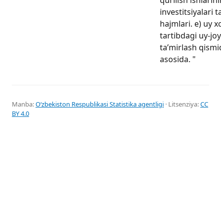
investitsiyalari t
hajmlari. e) uy x
tartibdagi uy-joy
ta’mirlash qismi
asosida. "
Manba:
Oʻzbekiston Respublikasi Statistika agentligi
· Litsenziya:
CC
BY 4.0