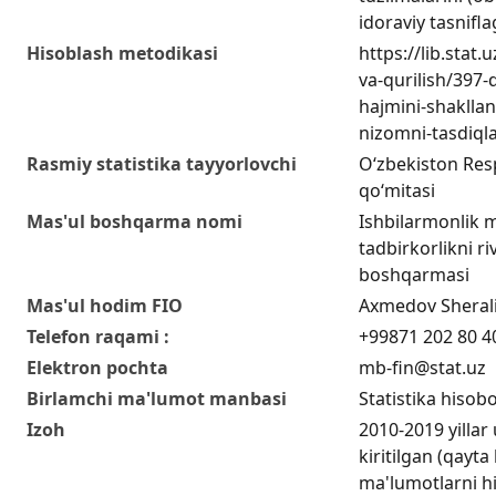
idoraviy tasnifl
Hisoblash metodikasi
https://lib.stat.
va-qurilish/397-
hajmini-shakllan
nizomni-tasdiql
Rasmiy statistika tayyorlovchi
O‘zbekiston Respu
qo‘mitasi
Mas'ul boshqarma nomi
Ishbilarmonlik m
tadbirkorlikni riv
boshqarmasi
Mas'ul hodim FIO
Axmedov Sherali
Telefon raqami :
+99871 202 80 4
Elektron pochta
mb-fin@stat.uz
Birlamchi ma'lumot manbasi
Statistika hisobo
Izoh
2010-2019 yillar
kiritilgan (qayta
ma'lumotlarni h