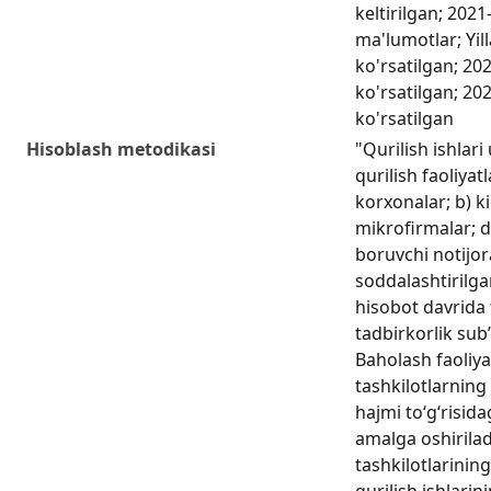
keltirilgan; 2021
ma'lumotlar; Yil
ko'rsatilgan; 2
ko'rsatilgan; 20
ko'rsatilgan
Hisoblash metodikasi
"Qurilish ishlar
qurilish faoliyatl
korxonalar; b) k
mikrofirmalar; d)
boruvchi notijor
soddalashtirilga
hisobot davrida f
tadbirkorlik sub’e
Baholash faoliya
tashkilotlarning
hajmi to‘g‘risid
amalga oshirila
tashkilotlarining
qurilish ishlarin