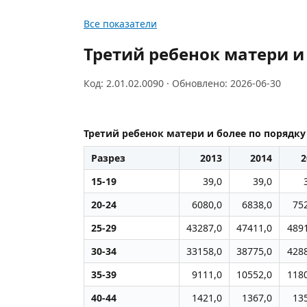
Все показатели
Третий ребенок матери и
Код: 2.01.02.0090 · Обновлено: 2026-06-30
Третий ребенок матери и более по порядку
Разрез
2013
2014
2
15-19
39,0
39,0
20-24
6080,0
6838,0
75
25-29
43287,0
47411,0
489
30-34
33158,0
38775,0
428
35-39
9111,0
10552,0
118
40-44
1421,0
1367,0
13