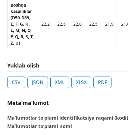
Boshqa
kasalliklar
(D50-D89,
E, F, G, H,
22,2
22,5
22,0
22,5
21,9
21,6
L, M, N, O,
P, Q, R, S, T,
Z, U)
Yuklab olish
CSV
JSON
XML
XLSX
PDF
Metaʼmaʼlumot
Ma’lumotlar to‘plami identifikatsiya raqami (kodi)
Ma’lumotlar to‘plami nomi