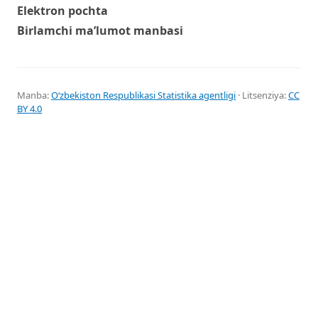
Elektron pochta
Birlamchi ma’lumot manbasi
Manba:
Oʻzbekiston Respublikasi Statistika agentligi
· Litsenziya:
CC
BY 4.0