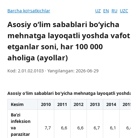
Barcha koʻrsatkichlar
UZ
EN
RU
UZC
Asosiy o‘lim sabablari bo‘yicha
mehnatga layoqatli yoshda vafot
etganlar soni, har 100 000
aholiga (ayollar)
Kod: 2.01.02.0103 · Yangilangan: 2026-06-29
Asosiy o‘lim sabablari bo‘yicha mehnatga layoqatli yoshda vaf
Kesim
2010
2011
2012
2013
2014
2015
Ba’zi
infeksion
va
7,7
6,6
6,6
6,7
6,1
6,4
parazitar