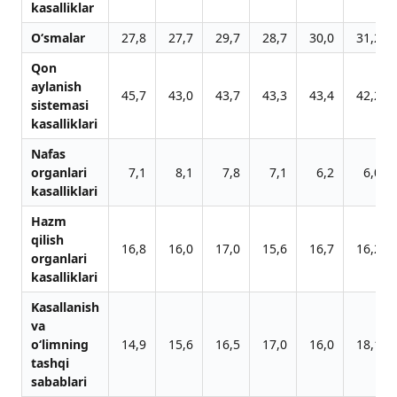
kasalliklar
O‘smalar
27,8
27,7
29,7
28,7
30,0
31,2
Qon
aylanish
45,7
43,0
43,7
43,3
43,4
42,2
sistemasi
kasalliklari
Nafas
organlari
7,1
8,1
7,8
7,1
6,2
6,0
kasalliklari
Hazm
qilish
16,8
16,0
17,0
15,6
16,7
16,2
organlari
kasalliklari
Kasallanish
va
o‘limning
14,9
15,6
16,5
17,0
16,0
18,1
tashqi
sabablari