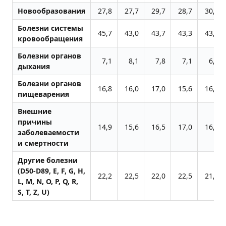
Новообразования
27,8
27,7
29,7
28,7
30,0
Болезни системы
45,7
43,0
43,7
43,3
43,4
кровообращения
Болезни органов
7,1
8,1
7,8
7,1
6,2
дыхания
Болезни органов
16,8
16,0
17,0
15,6
16,7
пищеварения
Внешние
причины
14,9
15,6
16,5
17,0
16,0
заболеваемости
и смертности
Другие болезни
(D50-D89, E, F, G, H,
22,2
22,5
22,0
22,5
21,9
L, M, N, O, P, Q, R,
S, T, Z, U)