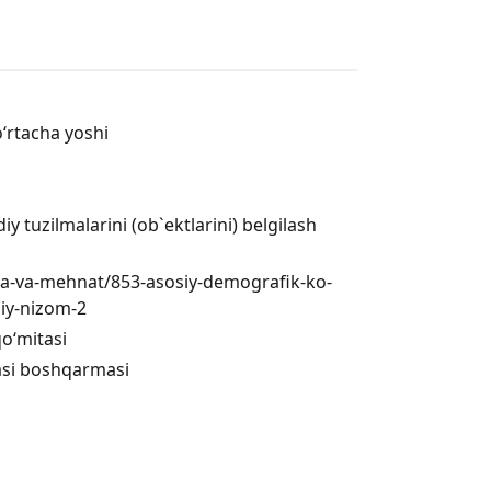
o‘rtacha yoshi
 tuzilmalarini (ob`ektlarini) belgilash
iya-va-mehnat/853-asosiy-demografik-ko-
biy-nizom-2
qo‘mitasi
asi boshqarmasi