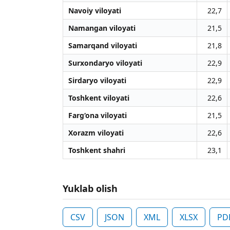
Navoiy viloyati
22,7
Namangan viloyati
21,5
Samarqand viloyati
21,8
Surxondaryo viloyati
22,9
Sirdaryo viloyati
22,9
Toshkent viloyati
22,6
Farg‘ona viloyati
21,5
Xorazm viloyati
22,6
Toshkent shahri
23,1
Yuklab olish
CSV
JSON
XML
XLSX
PD