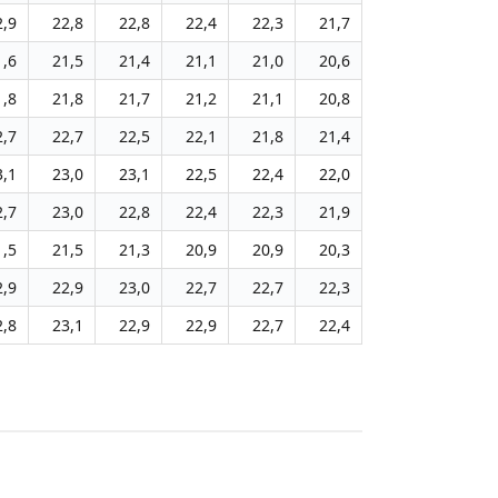
2,9
22,8
22,8
22,4
22,3
21,7
1,6
21,5
21,4
21,1
21,0
20,6
1,8
21,8
21,7
21,2
21,1
20,8
2,7
22,7
22,5
22,1
21,8
21,4
3,1
23,0
23,1
22,5
22,4
22,0
2,7
23,0
22,8
22,4
22,3
21,9
1,5
21,5
21,3
20,9
20,9
20,3
2,9
22,9
23,0
22,7
22,7
22,3
2,8
23,1
22,9
22,9
22,7
22,4