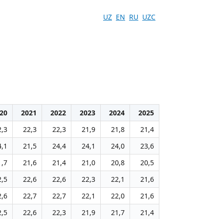
UZ
EN
RU
UZC
20
2021
2022
2023
2024
2025
2,3
22,3
22,3
21,9
21,8
21,4
4,1
21,5
24,4
24,1
24,0
23,6
1,7
21,6
21,4
21,0
20,8
20,5
2,5
22,6
22,6
22,3
22,1
21,6
2,6
22,7
22,7
22,1
22,0
21,6
2,5
22,6
22,3
21,9
21,7
21,4