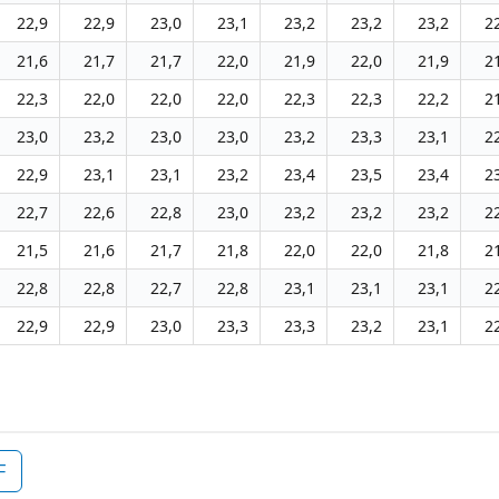
22,9
22,9
23,0
23,1
23,2
23,2
23,2
2
21,6
21,7
21,7
22,0
21,9
22,0
21,9
2
22,3
22,0
22,0
22,0
22,3
22,3
22,2
2
23,0
23,2
23,0
23,0
23,2
23,3
23,1
2
22,9
23,1
23,1
23,2
23,4
23,5
23,4
2
22,7
22,6
22,8
23,0
23,2
23,2
23,2
2
21,5
21,6
21,7
21,8
22,0
22,0
21,8
2
22,8
22,8
22,7
22,8
23,1
23,1
23,1
2
22,9
22,9
23,0
23,3
23,3
23,2
23,1
2
F