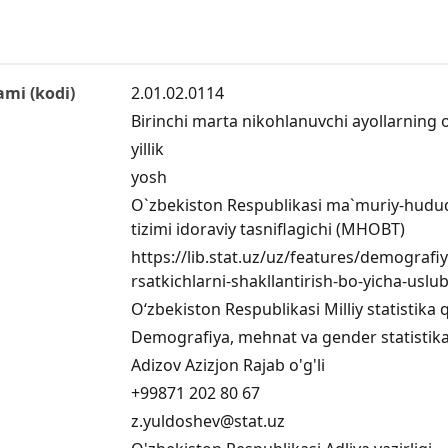
ami (kodi)
2.01.02.0114
Birinchi marta nikohlanuvchi ayollarning 
yillik
yosh
O`zbekiston Respublikasi ma`muriy-hududiy
tizimi idoraviy tasniflagichi (MHOBT)
https://lib.stat.uz/uz/features/demograf
rsatkichlarni-shakllantirish-bo-yicha-uslu
O‘zbekiston Respublikasi Milliy statistika 
Demografiya, mehnat va gender statistik
Adizov Azizjon Rajab o'g'li
+99871 202 80 67
z.yuldoshev@stat.uz