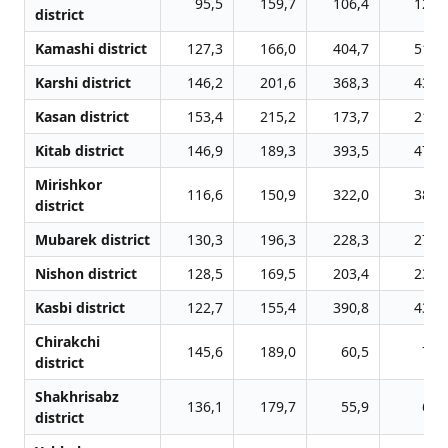
95,5
159,7
106,4
127,
district
Kamashi district
127,3
166,0
404,7
510,
Karshi district
146,2
201,6
368,3
431,
Kasan district
153,4
215,2
173,7
211,
Kitab district
146,9
189,3
393,5
478,
Mirishkor
116,6
150,9
322,0
386,
district
Mubarek district
130,3
196,3
228,3
274,
Nishon district
128,5
169,5
203,4
233,
Kasbi district
122,7
155,4
390,8
439,
Chirakchi
145,6
189,0
60,5
72,
district
Shakhrisabz
136,1
179,7
55,9
69,
district