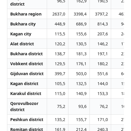
96,5
162,9
190,5
227,
district
Bukhara region
2637,0
3398,4
3797,2
4634,
Bukhara city
448,9
686,9
814,3
949,
Kagan city
115,5
155,6
207,6
243,
Alat district
120,2
130,5
146,2
174,
Bukhara district
138,7
181,3
197,1
235,
Vobkent district
129,5
176,1
180,2
231,
Gijduvan district
399,7
503,0
551,6
643,
Kagan district
105,5
132,5
144,0
153,
Karakul district
115,0
140,9
153,3
182,
Qorovulbozor
75,2
93,6
76,2
107,
district
Peshkun district
135,2
155,7
171,0
271,
Romitan district
161,9
212,4
240,3
278,