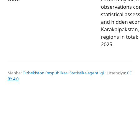
observations co
statistical asse
and hidden econ
Karakalpakstan, 
regions in total;
2025.
Manba:
Oʻzbekiston Respublikasi Statistika agentligi
· Litsenziya:
CC
BY 4.0