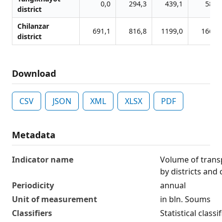
0,0
294,3
439,1
580,
district
Chilanzar
691,1
816,8
1199,0
1668,
district
Download
CSV
JSON
XML
XLSX
PDF
Metadata
Indicator name
Volume of transp
by districts and c
Periodicity
annual
Unit of measurement
in bln. Soums
Classifiers
Statistical class