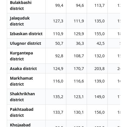
Bulakbashi
99,4
94,6
113,7
136,
district
Jalаquduk
127,3
111,9
135,0
157,
district
Izbaskan district
110,9
129,9
155,0
187,
Ulugnor district
50,7
36,3
42,5
51,
Kurgantepa
92,8
108,7
132,0
159,
district
Asaka district
124,9
170,7
203,8
240,
Markhamat
116,0
116,6
139,0
166,
district
Shakhrikhan
135,2
123,1
149,0
177,
district
Pakhtaabad
133,7
130,1
156,0
186,
district
Khojaabad