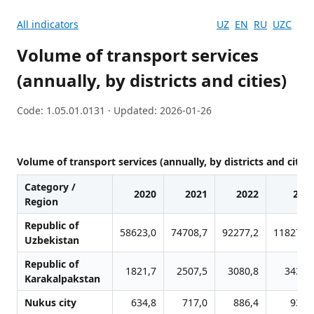
All indicators
UZ
EN
RU
UZC
Volume of transport services
(annually, by districts and cities)
Code: 1.05.01.0131 · Updated: 2026-01-26
Volume of transport services (annually, by districts and cities
Category /
2020
2021
2022
202
Region
Republic of
58623,0
74708,7
92277,2
118275,
Uzbekistan
Republic of
1821,7
2507,5
3080,8
3431,
Karakalpakstan
Nukus city
634,8
717,0
886,4
932,