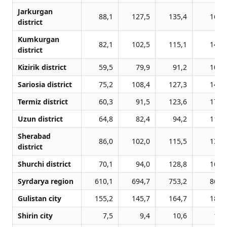
Jarkurgan
88,1
127,5
135,4
164,
district
Kumkurgan
82,1
102,5
115,1
141,
district
Kizirik district
59,5
79,9
91,2
107,
Sariosia district
75,2
108,4
127,3
146,
Termiz district
60,3
91,5
123,6
177,
Uzun district
64,8
82,4
94,2
110,
Sherabad
86,0
102,0
115,5
139,
district
Shurchi district
70,1
94,0
128,8
161,
Syrdarya region
610,1
694,7
753,2
868,
Gulistan city
155,2
145,7
164,7
189,
Shirin city
7,5
9,4
10,6
10,