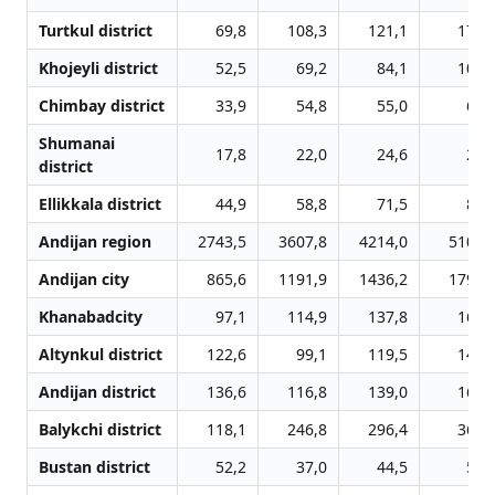
Turtkul district
69,8
108,3
121,1
173,
Khojeyli district
52,5
69,2
84,1
103,
Chimbay district
33,9
54,8
55,0
64,
Shumanai
17,8
22,0
24,6
29,
district
Ellikkala district
44,9
58,8
71,5
89,
Andijan region
2743,5
3607,8
4214,0
5104,
Andijan city
865,6
1191,9
1436,2
1790,
Khanabadcity
97,1
114,9
137,8
165,
Altynkul district
122,6
99,1
119,5
143,
Andijan district
136,6
116,8
139,0
166,
Balykchi district
118,1
246,8
296,4
367,
Bustan district
52,2
37,0
44,5
51,