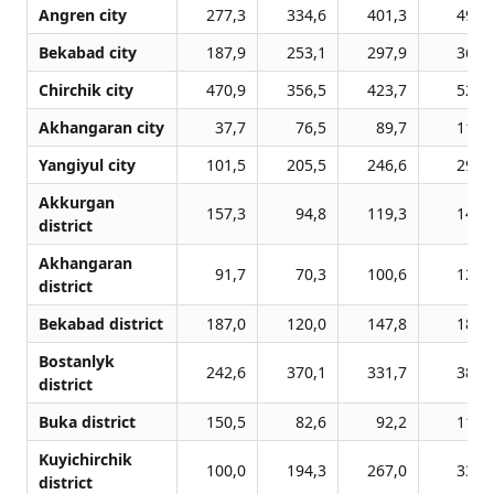
Angren city
277,3
334,6
401,3
494,
Bekabad city
187,9
253,1
297,9
369,
Chirchik city
470,9
356,5
423,7
523,
Akhangaran city
37,7
76,5
89,7
110,
Yangiyul city
101,5
205,5
246,6
294,
Akkurgan
157,3
94,8
119,3
146,
district
Akhangaran
91,7
70,3
100,6
123,
district
Bekabad district
187,0
120,0
147,8
183,
Bostanlyk
242,6
370,1
331,7
388,
district
Buka district
150,5
82,6
92,2
113,
Kuyichirchik
100,0
194,3
267,0
332,
district