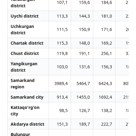
107,1
159,6
184,6
214,
district
Uychi district
113,3
144,3
181,0
220,
Uchkurgan
111,5
150,9
171,6
204,
district
Chartak district
115,3
148,0
169,2
194,
Chust district
119,8
191,1
256,1
321,
Yangikurgan
103,0
131,6
156,3
183,
district
Samarkand
3989,4
5464,7
6424,3
8056,
region
Samarkand city
913,4
1455,0
1692,4
2152,
Kattaqo'rg'on
98,5
126,7
138,2
183,
city
Akdarya district
151,3
189,7
222,7
270,
Bulungur