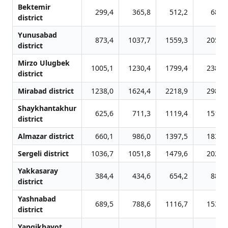
Bektemir
299,4
365,8
512,2
684,
district
Yunusabad
873,4
1037,7
1559,3
2057,
district
Mirzo Ulugbek
1005,1
1230,4
1799,4
2387,
district
Mirabad district
1238,0
1624,4
2218,9
2980,
Shaykhantakhur
625,6
711,3
1119,4
1511,
district
Almazar district
660,1
986,0
1397,5
1832,
Sergeli district
1036,7
1051,8
1479,6
2029,
Yakkasaray
384,4
434,6
654,2
884,
district
Yashnabad
689,5
788,6
1116,7
1535,
district
Yangikhayot