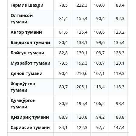
Термиз шаҳри
78,5
222,3
109,0
88,4
14
Олтинсой
81,4
155,4
90,4
92,3
11
тумани
Aнгор тумани
81,6
125,4
109,6
123,2
12
Бандихон тумани
80,4
133,1
99,6
135,4
13
Бойсун тумани
82,8
130,1
103,7
126,3
12
Музработ тумани
79,5
192,3
100,7
120,1
11
Денов тумани
90,4
210,6
107,1
119,3
12
Жарқўрғон
80,7
205,1
113,4
118,3
13
тумани
Қумқўрғон
80,9
195,4
106,2
93,4
12
тумани
Қизириқ тумани
88,9
120,8
94,2
88,8
10
Сариосиё тумани
84,1
122,3
97,7
147,4
10