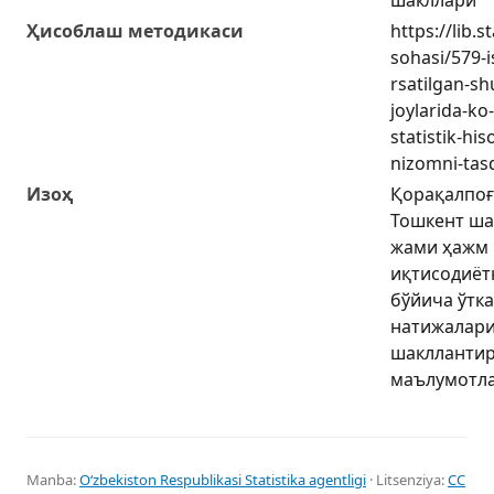
Ҳисоблаш методикаси
https://lib.
sohasi/579-i
rsatilgan-sh
joylarida-ko
statistik-his
nizomni-tasd
Изоҳ
Қорақалпоғ
Тошкент ша
жами ҳажм 
иқтисодиёт
бўйича ўтка
натижалари
шакллантир
маълумотла
Manba:
Oʻzbekiston Respublikasi Statistika agentligi
· Litsenziya:
CC