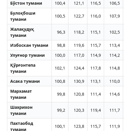
Бўстон тумани
100,4
121,1
116,5
106,5
11
Булоқбоши
100,5
122,7
116,0
107,9
11
тумани
Жалақудуқ
96,3
118,2
115,1
102,5
12
тумани
Избоскан тумани
98,8
119,6
115,7
113,4
11
Улуғнор тумани
100,0
117,0
114,9
114,2
11
Қўрғонтепа
102,1
124,4
117,8
114,8
11
тумани
Aсака тумани
100,8
130,9
113,1
110,0
11
Мархамат
99,8
120,8
111,4
114,6
11
тумани
Шахрихон
99,2
120,3
119,4
111,7
11
тумани
Пахтаобод
100,1
123,8
115,7
111,9
11
тумани