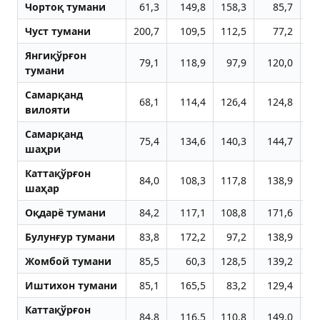
Чортоқ тумани
61,3
149,8
158,3
85,7
15
Чуст тумани
200,7
109,5
112,5
77,2
19
Янгиқўрғон
79,1
118,9
97,9
120,0
14
тумани
Самарқанд
68,1
114,4
126,4
124,8
11
вилояти
Самарқанд
75,4
134,6
140,3
144,7
14
шаҳри
Каттақўрғон
84,0
108,3
117,8
138,9
5
шаҳар
Оқдарё тумани
84,2
117,1
108,8
171,6
6
Булунғур тумани
83,8
172,2
97,2
138,9
5
Жомбой тумани
85,5
60,3
128,5
139,2
9
Иштихон тумани
85,1
165,5
83,2
129,4
6
Каттақўрғон
84,8
116,5
110,8
149,0
14