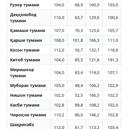
Ғузор тумани
104,0
68,9
160,9
103,0
21
Деҳқонобод
110,0
63,7
129,6
100,6
7
тумани
Қамаши тумани
107,0
76,3
123,6
105,7
10
Қарши тумани
108,0
101,8
166,3
111,0
7
Косон тумани
112,0
56,7
132,7
118,6
5
Китоб тумани
104,0
85,5
121,8
191,3
10
Миришкор
104,0
83,4
114,0
107,1
8
тумани
Муборак тумани
105,0
48,4
106,2
102,9
11
Нишон тумани
102,0
52,5
166,5
102,5
36
Касби тумани
102,8
89,8
108,2
102,0
20
Чироқчи тумани
110,2
86,0
146,2
102,8
15
Шаҳрисабз
112,0
61,7
113,2
103,4
8