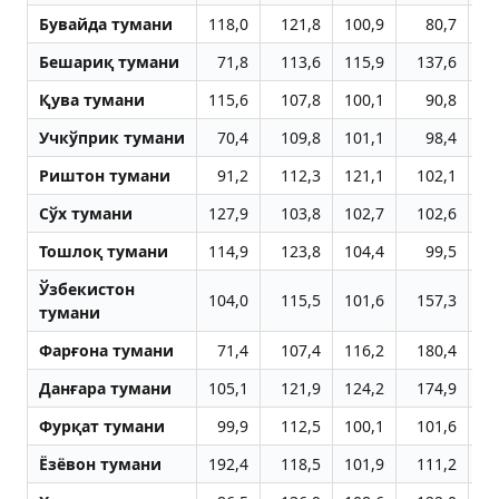
Бувайда тумани
118,0
121,8
100,9
80,7
8
Бешариқ тумани
71,8
113,6
115,9
137,6
8
Қува тумани
115,6
107,8
100,1
90,8
9
Учкўприк тумани
70,4
109,8
101,1
98,4
10
Риштон тумани
91,2
112,3
121,1
102,1
8
Сўх тумани
127,9
103,8
102,7
102,6
8
Тошлоқ тумани
114,9
123,8
104,4
99,5
8
Ўзбекистон
104,0
115,5
101,6
157,3
8
тумани
Фарғона тумани
71,4
107,4
116,2
180,4
8
Данғара тумани
105,1
121,9
124,2
174,9
8
Фурқат тумани
99,9
112,5
100,1
101,6
8
Ёзёвон тумани
192,4
118,5
101,9
111,2
8