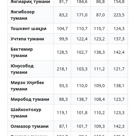
Янгиариқ тумани
81,7
184,6
86,8
154,8
15
Янгибозор
83,2
171,0
87,0
223,5
10
тумани
Тошкент шаҳри
104,7
110,7
110,7
124,3
11
Учтепа тумани
99,9
122,4
123,2
137,3
12
Бектемир
128,5
102,7
138,3
142,4
12
тумани
Юнусобод
218,1
103,3
111,2
121,7
11
тумани
Мирзо Улуғбек
93,3
110,0
109,0
138,1
12
тумани
Миробод тумани
88,3
138,7
108,4
123,7
11
Шайхонтохур
119,1
101,8
110,2
123,3
11
тумани
Олмазор тумани
87,1
101,7
109,3
142,3
12