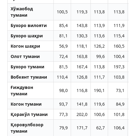
Хўжаобод
100,5
119,3
113,8
113,8
10
тумани
Бухоро вилояти
85,4
143,8
113,9
111,9
11
Бухоро шаҳри
81,1
130,3
113,6
115,4
10
Когон шаҳри
56,9
118,1
126,2
160,5
8
Олот тумани
72,4
163,8
99,6
100,4
17
Бухоро тумани
81,5
167,4
113,8
197,3
10
Вобкент тумани
110,4
126,8
111,7
103,8
8
Ғиждувон
98,0
116,8
190,1
73,1
14
тумани
Когон тумани
93,7
141,8
119,6
84,9
51
Қоракўл тумани
77,3
202,0
100,6
101,8
10
Қоровулбозор
79,9
171,7
62,7
106,4
20
тумани