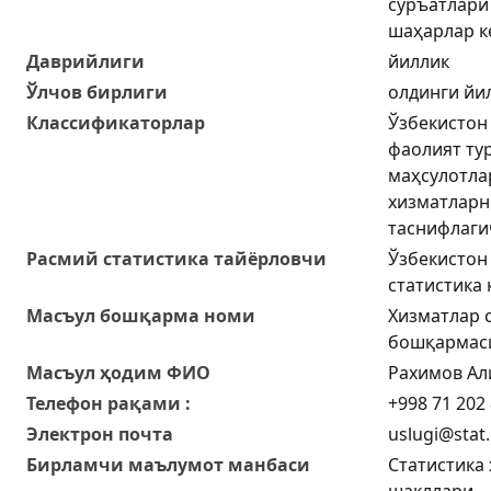
суръатлари 
шаҳарлар к
Даврийлиги
йиллик
Ўлчов бирлиги
олдинги йи
Классификаторлар
Ўзбекистон
фаолият ту
маҳсулотла
хизматларн
таснифлаги
Расмий статистика тайёрловчи
Ўзбекистон
статистика
Масъул бошқарма номи
Хизматлар 
бошқармас
Масъул ҳодим ФИО
Рахимов Ал
Телефон рақами :
+998 71 202 
Электрон почта
uslugi@stat
Бирламчи маълумот манбаси
Статистика 
шакллари