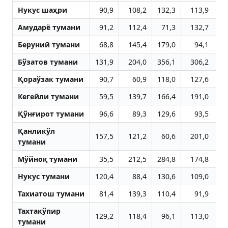
Нукус шаҳри
90,9
108,2
132,3
113,9
10
Aмударё тумани
91,2
112,4
71,3
132,7
10
Беруний тумани
68,8
145,4
179,0
94,1
10
Бўзатов тумани
131,9
204,0
356,1
306,2
6
Қораўзак тумани
90,7
60,9
118,0
127,6
10
Кегейли тумани
59,5
139,7
166,4
191,0
10
Қўнғирот тумани
96,6
89,3
129,6
93,5
10
Қанликўл
157,5
121,2
60,6
201,0
5
тумани
Мўйноқ тумани
35,5
212,5
284,8
174,8
18
Нукус тумани
120,4
88,4
130,6
109,0
12
Тахиатош тумани
81,4
139,3
110,4
91,9
12
Тахтакўпир
129,2
118,4
96,1
113,0
10
тумани