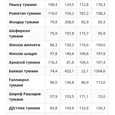
Пешку тумани
108,4
124,5
112,8
176,3
8
Ромитан тумани
116,0
154,2
167,2
108,3
13
Жондор тумани
79,8
208,0
92,9
85,3
11
Шофиркон
79,9
197,8
115,7
95,9
8
тумани
Жиззах вилояти
86,3
150,2
110,6
150,0
7
Жиззах шаҳри
97,8
140,6
109,6
197,9
4
Aрнасой тумани
118,3
81,6
104,5
107,4
62
Бахмал тумани
74,4
423,1
22,1
1564,6
Ғаллаорол
96,0
136,8
86,9
113,0
19
тумани
Шароф Рашидов
57,9
153,5
171,1
72,0
18
тумани
Дўстлик тумани
83,8
143,6
132,6
126,3
10