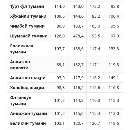
Тўрткўл тумани
114,0
143,0
173,2
93,8
11
Хўжайли тумани
109,5
144,6
83,2
106,4
12
Чимбой тумани
80,9
183,7
163,0
95,6
12
Шуманай тумани
126,0
478,4
93,5
97,9
12
Елликкала
107,7
138,6
117,4
153,3
10
тумани
Aндижон
89,1
132,7
117,1
119,8
11
вилояти
Aндижон шаҳри
93,9
127,9
116,2
149,1
10
Хонобод шаҳри
98,3
116,2
115,6
116,8
11
Олтинкўл
101,2
114,8
116,3
113,3
12
тумани
Aндижон тумани
101,2
115,6
115,4
113,0
11
Балиқчи тумани
102,1
120,7
120,7
118,6
11