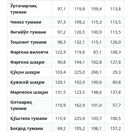
Ўртачирчиқ
97,1
119,8
109,4
113,8
11
тумани
Чиноз тумани
97,3
109,2
115,3
113,5
10
Янгийўл тумани
97,2
120,5
100,9
113,5
10
Тошкент тумани
98,3
132,1
115,1
126,0
11
Фарғона вилояти
122,9
119,8
87,1
108,3
10
Фарғона шаҳри
90,8
104,1
102,8
127,8
8
Қўқон шаҳри
103,4
225,0
266,1
29,3
7
Қувасой шаҳри
120,1
102,0
100,6
80,8
8
Марғилон шаҳри
131,5
123,5
148,6
137,8
8
Олтиариқ
110,9
162,9
101,0
57,7
8
тумани
Қўштепа тумани
115,9
225,0
103,7
100,5
8
Боғдод тумани
69,2
105,2
106,1
157,2
8