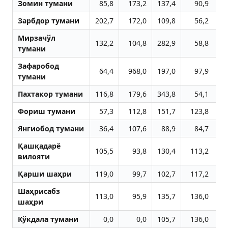
Зомин тумани
85,8
173,2
137,4
90,9
21
Зарбдор тумани
202,7
172,0
109,8
56,2
11
Мирзачўл
132,2
104,8
282,9
58,8
6
тумани
Зафаробод
64,4
968,0
197,0
97,9
10
тумани
Пахтакор тумани
116,8
179,6
343,8
54,1
7
Фориш тумани
57,3
112,8
151,7
123,8
9
Янгиобод тумани
36,4
107,6
88,9
84,7
16
Қашқадарё
105,5
93,8
130,4
113,2
10
вилояти
Қарши шаҳри
119,0
99,7
102,7
117,2
10
Шаҳрисабз
113,0
95,9
135,7
136,0
10
шаҳри
Кўкдала тумани
0,0
0,0
105,7
136,0
8