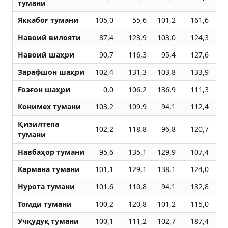
тумани
Яккабоғ тумани
105,0
55,6
101,2
161,6
9
Навоий вилояти
87,4
123,9
103,0
124,3
11
Навоий шаҳри
90,7
116,3
95,4
127,6
11
Зарафшон шаҳри
102,4
131,3
103,8
133,9
11
Ғозғон шаҳри
0,0
106,2
136,9
111,3
11
Конимех тумани
103,2
109,9
94,1
112,4
12
Қизилтепа
102,2
118,8
96,8
120,7
12
тумани
Навбаҳор тумани
95,6
135,1
129,9
107,4
11
Кармана тумани
101,1
129,1
138,1
124,0
11
Нурота тумани
101,6
110,8
94,1
132,8
11
Томди тумани
100,2
120,8
101,2
115,0
11
Учқудуқ тумани
100,1
111,2
102,7
187,4
11