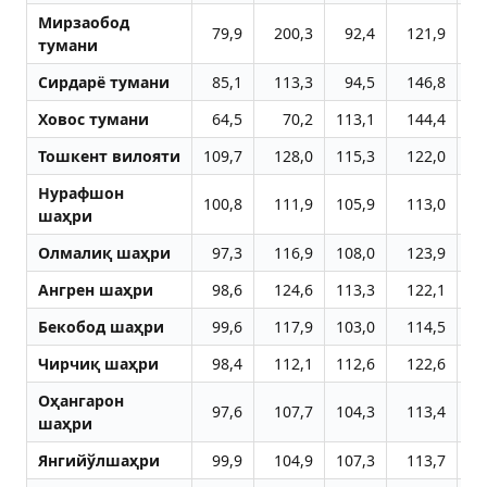
Мирзаобод
79,9
200,3
92,4
121,9
9
тумани
Сирдарё тумани
85,1
113,3
94,5
146,8
14
Ховос тумани
64,5
70,2
113,1
144,4
10
Тошкент вилояти
109,7
128,0
115,3
122,0
11
Нурафшон
100,8
111,9
105,9
113,0
11
шаҳри
Олмалиқ шаҳри
97,3
116,9
108,0
123,9
10
Aнгрен шаҳри
98,6
124,6
113,3
122,1
10
Бекобод шаҳри
99,6
117,9
103,0
114,5
10
Чирчиқ шаҳри
98,4
112,1
112,6
122,6
10
Оҳангарон
97,6
107,7
104,3
113,4
10
шаҳри
Янгийўлшаҳри
99,9
104,9
107,3
113,7
10