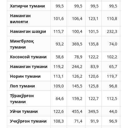
Хатирчи тумани
99,5
99,5
99,5
99,5
9
Наманган
101,6
106,4
123,1
110,8
10
вилояти
Наманган шаҳри
115,7
100,4
101,5
232,3
9
Мингбулоқ
93,2
369,5
135,8
74,0
6
тумани
Косонсой тумани
58,6
78,9
122,2
102,2
13
Наманган тумани
119,2
244,2
83,9
65,7
13
Норин тумани
113,1
126,2
120,6
119,7
11
Поп тумани
109,0
145,5
125,8
96,8
12
Тўрақўрғон
64,6
159,2
122,7
112,5
19
тумани
Уйчи тумани
122,6
455,4
349,5
44,0
6
Учқўрғон тумани
108,3
71,4
91,9
96,9
11