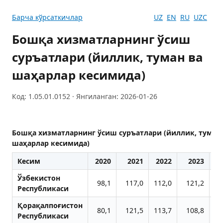
Барча кўрсаткичлар
UZ
EN
RU
UZC
Бошқа хизматларнинг ўсиш
суръатлари (йиллик, туман ва
шаҳарлар кесимида)
Код: 1.05.01.0152 · Янгиланган: 2026-01-26
Бошқа хизматларнинг ўсиш суръатлари (йиллик, туман
шаҳарлар кесимида)
Кесим
2020
2021
2022
2023
2
Ўзбекистон
98,1
117,0
112,0
121,2
11
Республикаси
Қорақалпоғистон
80,1
121,5
113,7
108,8
11
Республикаси