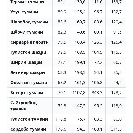
Термиз тумани
82,1
130,6
111,6
139,7
13
Узун тумани
80,9
125,4
96,7
132,7
10
Шеробод тумани
83,6
169,7
88,6
120,4
10
Шўрчи тумани
82,3
140,6
100,1
91,5
12
Сирдарё вилояти
79,5
160,4
126,3
125,4
11
Гулистон шаҳри
78,5
168,5
104,5
115,5
11
Ширин шаҳри
78,1
199,1
72,2
66,7
10
Янгийер шаҳри
63,3
198,3
34,1
85,5
18
Оқолтин тумани
68,2
161,3
106,8
44,2
13
Боёвут тумани
70,1
1107,8
343,3
173,2
8
Сайхунобод
52,3
147,5
95,2
113,0
11
тумани
Гулистон тумани
118,8
175,7
103,3
80,0
15
Сардоба тумани
176,6
94,3
108,1
311,3
18