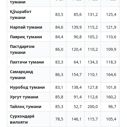
тумани
Қўшработ
83,5
85,6
131,2
125,4
10
тумани
Нарпай тумани
84,6
139,9
115,2
121,9
4
Паяриқ тумани
84,4
90,8
105,2
110,6
8
Пастдарғом
86,0
120,4
110,2
109,9
8
тумани
Пахтачи тумани
83,3
64,1
134,3
118,3
2
Самарқанд
86,3
154,7
110,1
164,6
20
тумани
Нуробод тумани
83,1
138,4
127,8
101,8
7
Ургут тумани
85,8
91,4
112,6
160,2
10
Тайлоқ тумани
85,3
52,7
200,0
96,7
3
Сурхондарё
78,5
146,1
115,7
105,4
10
вилояти