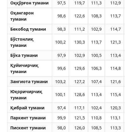
Оққўрғон тумани
97,5
119,7
111,3
112,9
10
Оҳангарон
98,6
122,6
108,3
113,7
10
тумани
Бекобод тумани
98,3
111,2
102,9
114,7
10
Бўстонлиқ
100,2
130,3
113,7
121,3
11
тумани
Бўка тумани
97,9
102,9
100,5
113,4
10
Қуйичирчиқ
99,6
129,6
106,3
114,8
10
тумани
Зангиота тумани
103,2
127,2
107,4
121,6
11
Юқоричирчиқ
100,1
128,6
113,4
115,4
10
тумани
Қибрай тумани
97,4
117,1
102,4
120,3
11
Паркент тумани
99,9
121,5
110,8
113,1
10
Пискент тумани
98,0
126,0
108,5
113,3
10