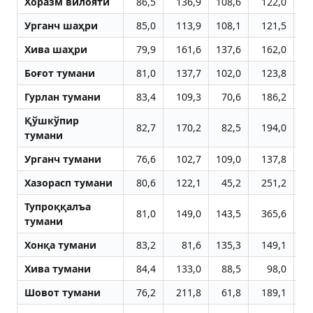
Хоразм вилояти
86,5
136,9
108,6
122,0
11
Урганч шаҳри
85,0
113,9
108,1
121,5
11
Хива шаҳри
79,9
161,6
137,6
162,0
14
Боғот тумани
81,0
137,7
102,0
123,8
12
Гурлан тумани
83,4
109,3
70,6
186,2
12
Қўшкўпир
82,7
170,2
82,5
194,0
10
тумани
Урганч тумани
76,6
102,7
109,0
137,8
12
Хазорасп тумани
80,6
122,1
45,2
251,2
14
Тупроққалъа
81,0
149,0
143,5
365,6
8
тумани
Хонқа тумани
83,2
81,6
135,3
149,1
9
Хива тумани
84,4
133,0
88,5
98,0
17
Шовот тумани
76,2
211,8
61,8
189,1
14