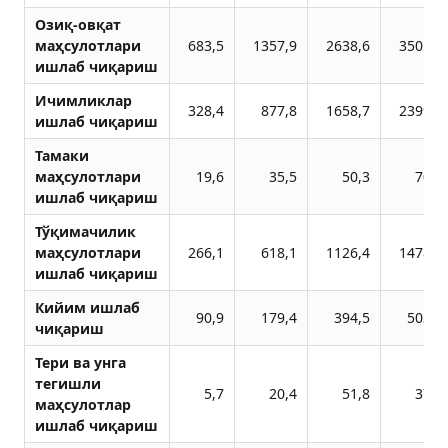
Озиқ-овқат
маҳсулотлари
683,5
1357,9
2638,6
3505,0
ишлаб чиқариш
Ичимликлар
328,4
877,8
1658,7
2399,1
ишлаб чиқариш
Тамаки
маҳсулотлари
19,6
35,5
50,3
70,8
ишлаб чиқариш
Тўқимачилик
маҳсулотлари
266,1
618,1
1126,4
1478,8
ишлаб чиқариш
Кийим ишлаб
90,9
179,4
394,5
503,8
чиқариш
Тери ва унга
тегишли
5,7
20,4
51,8
37,7
маҳсулотлар
ишлаб чиқариш