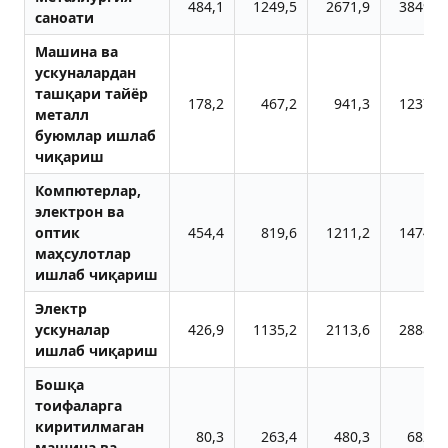
484,1
1249,5
2671,9
3849,2
саноати
Машина ва
ускуналардан
ташқари тайёр
178,2
467,2
941,3
1237,9
металл
буюмлар ишлаб
чиқариш
Компютерлар,
электрон ва
оптик
454,4
819,6
1211,2
1474,5
маҳсулотлар
ишлаб чиқариш
Электр
ускуналар
426,9
1135,2
2113,6
2888,2
ишлаб чиқариш
Бошқа
тоифаларга
киритилмаган
80,3
263,4
480,3
682,3
машина ва