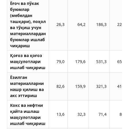
Ёғоч ва пўкак
буюмлар
(мебелдан
ташқари), поҳол
26,3
64,2
186,3
226,6
ва тўқиш учун
материаллардан
буюмлар ишлаб
чиқариш
Қоғоз ва қоғоз
маҳсулотлари
79,0
179,6
531,3
658,0
ишлаб чиқариш
Ёзилган
материалларни
82,6
159,9
321,3
416,1
нашр қилиш ва
акс эттириш
Кокс ва нефтни
қайта ишлаш
13,6
32,3
71,4
80,5
маҳсулотлари
ишлаб чиқариш