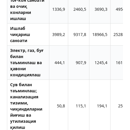
Тоғ-кон саноати
ва очиқ
1336,9
2460,5
3690,3
4954,9
конларни
ишлаш
Ишлаб
чиқариш
3989,2
9317,8
18966,5
25282,5
саноати
Электр, газ, буғ
билан
таъминлаш ва
444,1
907,9
1245,4
1611,8
ҳавони
кондициялаш
Сув билан
таъминлаш;
канализация
тизими,
50,8
115,1
194,1
251,1
чиқиндиларни
йиғиш ва
утилизация
қилиш