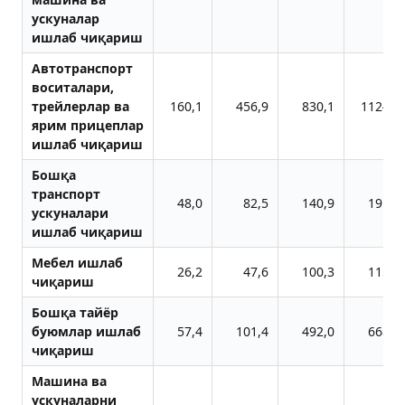
ускуналар
ишлаб чиқариш
Автотранспорт
воситалари,
трейлерлар ва
160,1
456,9
830,1
1124,5
ярим прицеплар
ишлаб чиқариш
Бошқа
транспорт
48,0
82,5
140,9
191,2
ускуналари
ишлаб чиқариш
Мебел ишлаб
26,2
47,6
100,3
115,6
чиқариш
Бошқа тайёр
буюмлар ишлаб
57,4
101,4
492,0
668,2
чиқариш
Машина ва
ускуналарни