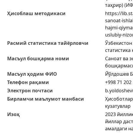
таҳрир) (ИФ
Ҳисоблаш методикаси
https://lib.
sanoat-ishl
hajmi-qiymat
uslubiy-nizo
Расмий статистика тайёрловчи
Ўзбекистон
статистика
Масъул бошқарма номи
Саноат ва э
бошқармас
Масъул ҳодим ФИО
Йўлдошев Б
Телефон рақами
+998 71 202 
Электрон почтаси
b.yoldoshev
Бирламчи маълумот манбаси
Ҳисоботлар
кузатувлар
Изоҳ
2023 йиллик
йиллар дас
амалдаги н