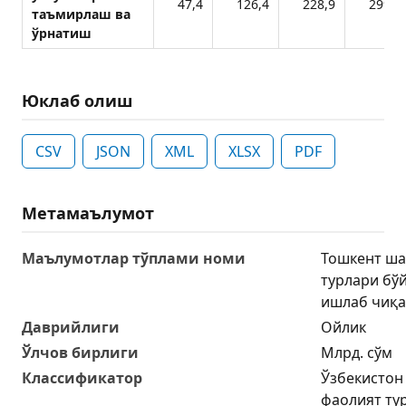
47,4
126,4
228,9
299,5
таъмирлаш ва
ўрнатиш
Юклаб олиш
CSV
JSON
XML
XLSX
PDF
Метамаълумот
Маълумотлар тўплами номи
Тошкент ша
турлари бў
ишлаб чиқа
Даврийлиги
Ойлик
Ўлчов бирлиги
Млрд. сўм
Классификатор
Ўзбекистон
фаолият ту