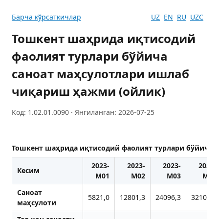
Барча кўрсаткичлар
UZ
EN
RU
UZC
Тошкент шаҳрида иқтисодий
фаолият турлари бўйича
саноат маҳсулотлари ишлаб
чиқариш ҳажми (ойлик)
Код: 1.02.01.0090 · Янгиланган: 2026-07-25
Тошкент шаҳрида иқтисодий фаолият турлари бўйича 
2023-
2023-
2023-
2023-
Кесим
M01
M02
M03
M04
Саноат
5821,0
12801,3
24096,3
32100,3
маҳсулоти