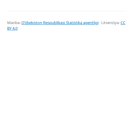
Manba:
Oʻzbekiston Respublikasi Statistika agentligi
· Litsenziya:
CC
BY 4.0