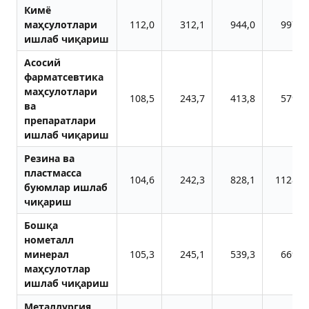
Кимё
маҳсулотлари
112,0
312,1
944,0
997,4
ишлаб чиқариш
Асосий
фарматсевтика
маҳсулотлари
108,5
243,7
413,8
579,9
ва
препаратлари
ишлаб чиқариш
Резина ва
пластмасса
104,6
242,3
828,1
1128,0
буюмлар ишлаб
чиқариш
Бошқа
нометалл
минерал
105,3
245,1
539,3
669,5
маҳсулотлар
ишлаб чиқариш
Металлургия