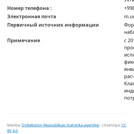
Номер телефона :
+998
Электронная почта
m.u
Первичный источник информации
Фор
наб
Примечание
с 2
про
исп
фик
янв
рас
Кла
инд
пот
Manba:
Oʻzbekiston Respublikasi Statistika agentligi
· Litsenziya:
CC
BY 4.0