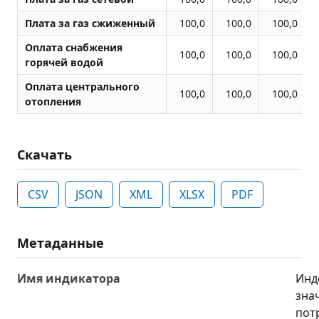
Плата за газ сжиженный
100,0
100,0
100,0
Оплата снабжения
100,0
100,0
100,0
горячей водой
Оплата центрального
100,0
100,0
100,0
отопления
Скачать
CSV
JSON
XML
XLSX
PDF
Метаданные
Имя индикатора
Инд
зна
пот