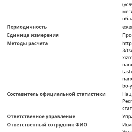
(усл
мес
обл
Периодичность
еже
Единица измерения
Про
Методы расчета
http
3/ts
xizm
narx
tash
narx
bo-y
Составитель официальной статистики
Нац
Рес
ста
Ответственное управление
Упр
Oтветственный сотрудник ФИО
Исм
Укт