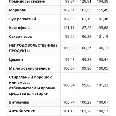
Помидоры свежие
99,34
128,81
104,38
Морковь
102,51
102,55
115,49
1
Лук репчатый
104,03
101,19
101,46
1
Картофель
121,11
87,26
95,68
1
Сахар-песок
99,55
96,83
101,19
1
НЕПРОДОВОЛЬСТВЕННЫЕ
100,33
100,26
100,11
1
ПРОДУКТЫ
Цемент
99,48
99,33
98,41
1
Мыло хозяйственное
100,07
99,86
100,05
Стиральный порошок
или смесь,
100,84
99,85
101,33
1
отбеливатели и прочие
средства для стирки
Витамины
100,74
100,29
100,07
1
Антибиотики
101,15
101,26
100,17