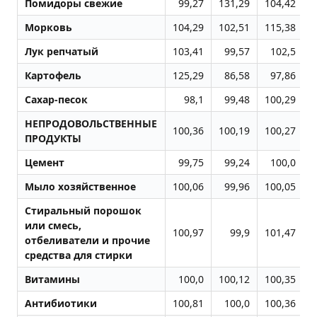
Помидоры свежие
99,27
131,29
104,42
Морковь
104,29
102,51
115,38
1
Лук репчатый
103,41
99,57
102,5
1
Картофель
125,29
86,58
97,86
1
Сахар-песок
98,1
99,48
100,29
1
НЕПРОДОВОЛЬСТВЕННЫЕ
100,36
100,19
100,27
1
ПРОДУКТЫ
Цемент
99,75
99,24
100,0
1
Мыло хозяйственное
100,06
99,96
100,05
Стиральный порошок
или смесь,
100,97
99,9
101,47
1
отбеливатели и прочие
средства для стирки
Витамины
100,0
100,12
100,35
1
Антибиотики
100,81
100,0
100,36
1