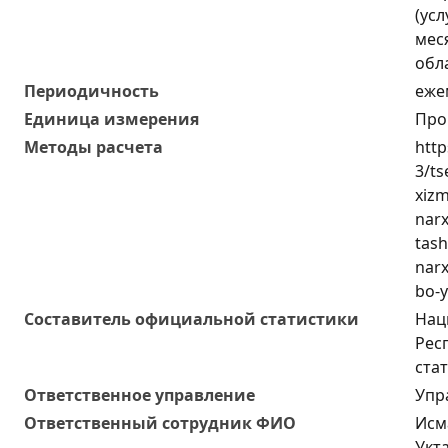
(усл
мес
обл
Периодичность
еже
Единица измерения
Про
Методы расчета
http
3/ts
xizm
narx
tash
narx
bo-y
Составитель официальной статистики
Нац
Рес
ста
Ответственное управление
Упр
Oтветственный сотрудник ФИО
Исм
Укт