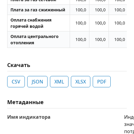
Плата за газ сжиженный
100,0
100,0
100,0
Оплата снабжения
100,0
100,0
100,0
горячей водой
Оплата центрального
100,0
100,0
100,0
отопления
Скачать
CSV
JSON
XML
XLSX
PDF
Метаданные
Имя индикатора
Инд
зна
пот