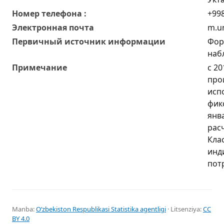
Номер телефона :
+998
Электронная почта
m.u
Первичный источник информации
Фор
наб
Примечание
с 2
про
исп
фик
янв
рас
Кла
инд
пот
Manba:
Oʻzbekiston Respublikasi Statistika agentligi
· Litsenziya:
CC
BY 4.0