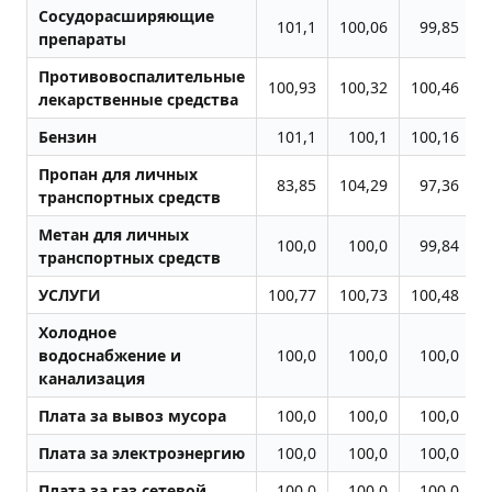
Сосудорасширяющие
101,1
100,06
99,85
1
препараты
Противовоспалительные
100,93
100,32
100,46
лекарственные средства
Бензин
101,1
100,1
100,16
Пропан для личных
83,85
104,29
97,36
транспортных средств
Метан для личных
100,0
100,0
99,84
транспортных средств
УСЛУГИ
100,77
100,73
100,48
1
Холодное
водоснабжение и
100,0
100,0
100,0
канализация
Плата за вывоз мусора
100,0
100,0
100,0
Плата за электроэнергию
100,0
100,0
100,0
Плата за газ сетевой
100,0
100,0
100,0