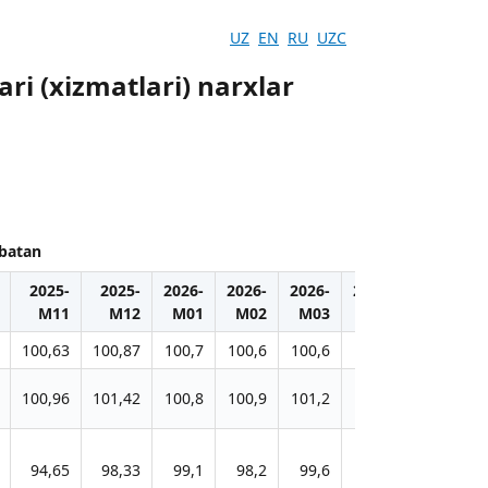
UZ
EN
RU
UZC
ari (xizmatlari) narxlar
sbatan
2025-
2025-
2026-
2026-
2026-
2026-
2026-
2
М11
М12
M01
M02
M03
M04
M05
100,63
100,87
100,7
100,6
100,6
100,8
100,1
100,96
101,42
100,8
100,9
101,2
101,0
99,9
94,65
98,33
99,1
98,2
99,6
99,4
98,7