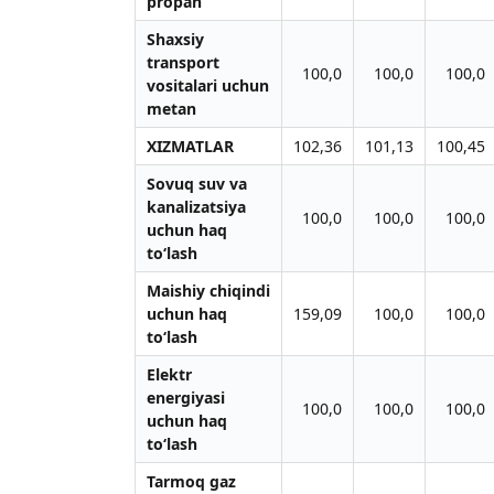
propan
Shaxsiy
transport
100,0
100,0
100,0
vositalari uchun
metan
XIZMATLAR
102,36
101,13
100,45
Sovuq suv va
kanalizatsiya
100,0
100,0
100,0
uchun haq
toʻlash
Maishiy chiqindi
uchun haq
159,09
100,0
100,0
toʻlash
Elektr
energiyasi
100,0
100,0
100,0
uchun haq
toʻlash
Tarmoq gaz