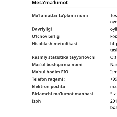
Metaʼmaʼlumot
Ma’lumotlar to‘plami nomi
Tos
oyg
Davriyligi
oyl
O‘lchov birligi
Foi
Hisoblash metodikasi
htt
tas
Rasmiy statistika tayyorlovchi
O‘z
Mas’ul boshqarma nomi
Nar
Ma’sul hodim FIO
Ism
Telefon raqami :
+99
Elektron pochta
m.
Birlamchi ma’lumot manbasi
Sta
Izoh
201
bos