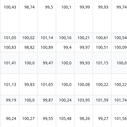
100,43
98,74
99,5
100,1
99,99
99,93
99,74
101,05
100,02
101,14
100,16
100,21
100,61
100,54
100,83
98,82
100,89
99,4
99,97
100,51
100,09
101,41
100,0
99,47
100,0
99,93
101,15
100,0
101,13
99,83
101,65
100,0
100,08
100,22
100,22
99,19
100,0
99,87
100,24
103,95
101,59
101,74
90,24
100,27
99,55
105,48
98,26
99,27
101,56