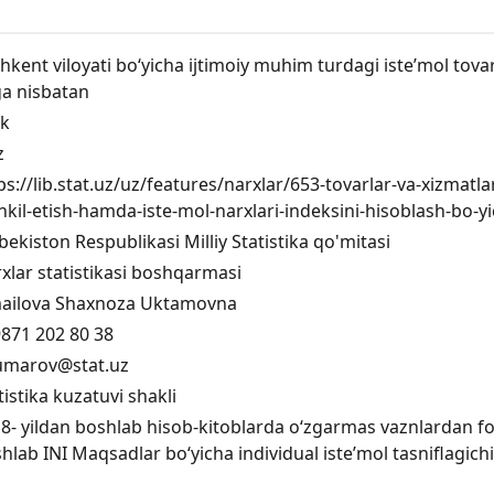
hkent viloyati bo‘yicha ijtimoiy muhim turdagi iste’mol tovarl
a nisbatan
ik
z
ps://lib.stat.uz/uz/features/narxlar/653-tovarlar-va-xizmatlar
hkil-etish-hamda-iste-mol-narxlari-indeksini-hisoblash-bo-y
bekiston Respublikasi Milliy Statistika qo'mitasi
xlar statistikasi boshqarmasi
ailova Shaxnoza Uktamovna
871 202 80 38
umarov@stat.uz
tistika kuzatuvi shakli
8- yildan boshlab hisob-kitoblarda o‘zgarmas vaznlardan foy
hlab INI Maqsadlar bo‘yicha individual iste’mol tasniflagic