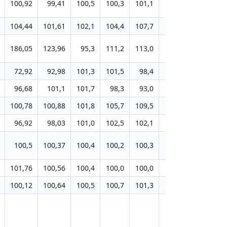
100,92
99,41
100,5
100,3
101,1
100,8
100,4
104,44
101,61
102,1
104,4
107,7
105,4
102,6
186,05
123,96
95,3
111,2
113,0
99,7
61,6
72,92
92,98
101,3
101,5
98,4
104,1
101,8
96,68
101,1
101,7
98,3
93,0
97,0
97,7
100,78
100,88
101,8
105,7
109,5
106,1
99,3
96,92
98,03
101,0
102,5
102,1
101,5
101,4
100,5
100,37
100,4
100,2
100,3
100,3
100,3
101,76
100,56
100,4
100,0
100,0
100,6
101,1
100,12
100,64
100,5
100,7
101,3
100,0
100,7