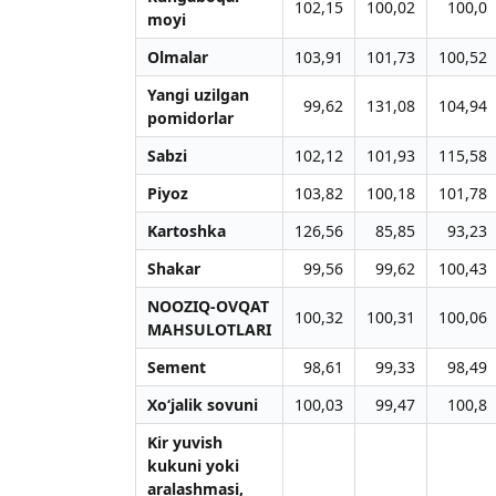
102,15
100,02
100,0
moyi
Olmalar
103,91
101,73
100,52
Yangi uzilgan
99,62
131,08
104,94
pomidorlar
Sabzi
102,12
101,93
115,58
Piyoz
103,82
100,18
101,78
Kartoshka
126,56
85,85
93,23
Shakar
99,56
99,62
100,43
NOOZIQ-OVQAT
100,32
100,31
100,06
MAHSULOTLARI
Sement
98,61
99,33
98,49
Xoʻjalik sovuni
100,03
99,47
100,8
Kir yuvish
kukuni yoki
aralashmasi,