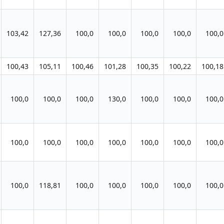
103,42
127,36
100,0
100,0
100,0
100,0
100,0
100,43
105,11
100,46
101,28
100,35
100,22
100,18
100,0
100,0
100,0
130,0
100,0
100,0
100,0
100,0
100,0
100,0
100,0
100,0
100,0
100,0
100,0
118,81
100,0
100,0
100,0
100,0
100,0