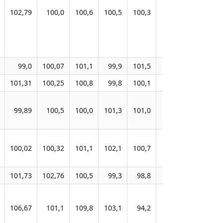
102,79
100,0
100,6
100,5
100,3
100,8
100,7
99,0
100,07
101,1
99,9
101,5
100,2
99,8
101,31
100,25
100,8
99,8
100,1
100,8
98,7
99,89
100,5
100,0
101,3
101,0
100,0
99,6
100,02
100,32
101,1
102,1
100,7
99,3
99,2
101,73
102,76
100,5
99,3
98,8
101,3
100,5
106,67
101,1
109,8
103,1
94,2
98,4
105,4