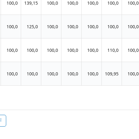
100,0
139,15
100,0
100,0
100,0
100,0
100,0
100,0
125,0
100,0
100,0
100,0
100,0
100,0
100,0
100,0
100,0
100,0
100,0
110,0
100,0
100,0
100,0
100,0
100,0
100,0
109,95
100,0
F