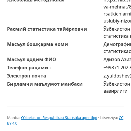
va-mehnat/8
rsatkichlarn
uslubiy-niz
Расмий статистика тайёрловчи
Ўзбекистон
статистика
Масъул бошқарма номи
Демография
статистика
Масъул ҳодим ФИО
Адизов Ази
Телефон рақами :
+99871 202 
Электрон почта
z.yuldoshev
Бирламчи маълумот манбаси
Ўзбекистон
вазирлиги
Manba:
Oʻzbekiston Respublikasi Statistika agentligi
· Litsenziya:
CC
BY 4.0