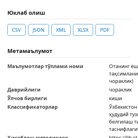
Юклаб олиш
CSV
JSON
XML
XLSX
PDF
Метамаълумот
Маълумотлар тўплами номи
Отанинг ёш
тақсимлани
чораклик)
Даврийлиги
чораклик
Ўлчов бирлиги
киши
Классификаторлар
Ўзбекистон
ҳудудий ту
белгилаш т
таснифлаги
Ҳисоблаш методикаси
https://lib.