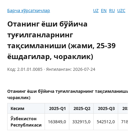
Барча кўрсаткичлар
UZ
EN
RU
UZC
Отанинг ёши бўйича
туғилганларнинг
тақсимланиши (жами, 25-39
ёшдагилар, чораклик)
Код: 2.01.01.0085 · Янгиланган: 2026-07-24
Отанинг ёши бўйича туғилганларнинг тақсимланиши (ж
чораклик)
Кесим
2025-Q1
2025-Q2
2025-Q3
2025-
Ўзбекистон
163849,0
332915,0
542512,0
718798
Республикаси